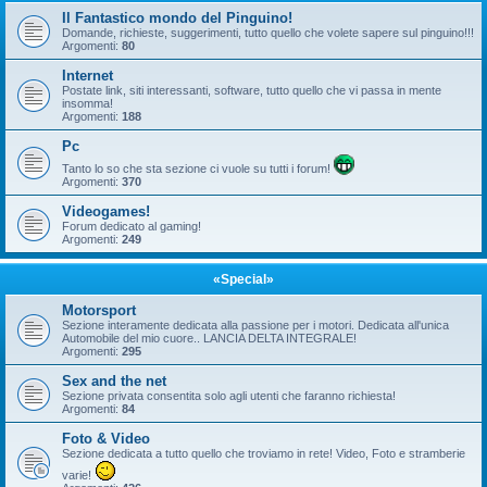
Il Fantastico mondo del Pinguino!
Domande, richieste, suggerimenti, tutto quello che volete sapere sul pinguino!!!
Argomenti:
80
Internet
Postate link, siti interessanti, software, tutto quello che vi passa in mente
insomma!
Argomenti:
188
Pc
Tanto lo so che sta sezione ci vuole su tutti i forum!
Argomenti:
370
Videogames!
Forum dedicato al gaming!
Argomenti:
249
«Special»
Motorsport
Sezione interamente dedicata alla passione per i motori. Dedicata all'unica
Automobile del mio cuore.. LANCIA DELTA INTEGRALE!
Argomenti:
295
Sex and the net
Sezione privata consentita solo agli utenti che faranno richiesta!
Argomenti:
84
Foto & Video
Sezione dedicata a tutto quello che troviamo in rete! Video, Foto e stramberie
varie!