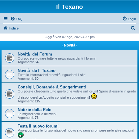
Il Texano
FAQ
Login
C
Indice
e
Oggi è ven 07 ago, 2026 4:37 pm
r
«Novità»
c
Novità del Forum
a
Qui potrete trovare tutte le news riguardanti il forum!
Argomenti:
54
Novità de Il Texano
Tutte le informazioni e novità riguadanti il sito!
Argomenti:
30
Consigli, Domande & Suggerimenti
Qui potete chiedermi tutto quello che volete sul forum! Spero di essere in grado
di rispondere! :p Accetto consigli e suggerimenti!
Argomenti:
115
Notizie dalla Rete
Le migliori notizie del web!
Argomenti:
76
Testa il nuovo forum!
Prova qui tutte le funzionalità del nuovo sito senza rompere nelle altre sezioni!