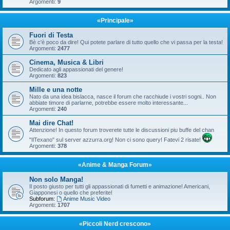
Argomenti:
9
«Principale»
Fuori di Testa
Bè c'è poco da dire! Qui potete parlare di tutto quello che vi passa per la testa!
Argomenti:
2477
Cinema, Musica & Libri
Dedicato agli appassionati del genere!
Argomenti:
823
Mille e una notte
Nato da una idea bislacca, nasce il forum che racchiude i vostri sogni.. Non
abbiate timore di parlarne, potrebbe essere molto interessante...
Argomenti:
240
Mai dire Chat!
Attenzione! In questo forum troverete tutte le discussioni piu buffe del chan
"IlTexano" sul server azzurra.org! Non ci sono query! Fatevi 2 risate!
Argomenti:
378
«Anime & Manga Forum»
Non solo Manga!
Il posto giusto per tutti gli appassionati di fumetti e animazione! Americani,
Giapponesi o quello che preferite!
Subforum:
Anime Music Video
Argomenti:
1707
«Piccoli Nerd crescono»