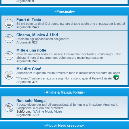
Argomenti:
9
«Principale»
Fuori di Testa
Bè c'è poco da dire! Qui potete parlare di tutto quello che vi passa per la testa!
Argomenti:
2477
Cinema, Musica & Libri
Dedicato agli appassionati del genere!
Argomenti:
823
Mille e una notte
Nato da una idea bislacca, nasce il forum che racchiude i vostri sogni.. Non
abbiate timore di parlarne, potrebbe essere molto interessante...
Argomenti:
240
Mai dire Chat!
Attenzione! In questo forum troverete tutte le discussioni piu buffe del chan
"IlTexano" sul server azzurra.org! Non ci sono query! Fatevi 2 risate!
Argomenti:
378
«Anime & Manga Forum»
Non solo Manga!
Il posto giusto per tutti gli appassionati di fumetti e animazione! Americani,
Giapponesi o quello che preferite!
Subforum:
Anime Music Video
Argomenti:
1707
«Piccoli Nerd crescono»