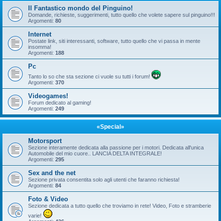
Il Fantastico mondo del Pinguino!
Domande, richieste, suggerimenti, tutto quello che volete sapere sul pinguino!!!
Argomenti:
80
Internet
Postate link, siti interessanti, software, tutto quello che vi passa in mente
insomma!
Argomenti:
188
Pc
Tanto lo so che sta sezione ci vuole su tutti i forum!
Argomenti:
370
Videogames!
Forum dedicato al gaming!
Argomenti:
249
«Special»
Motorsport
Sezione interamente dedicata alla passione per i motori. Dedicata all'unica
Automobile del mio cuore.. LANCIA DELTA INTEGRALE!
Argomenti:
295
Sex and the net
Sezione privata consentita solo agli utenti che faranno richiesta!
Argomenti:
84
Foto & Video
Sezione dedicata a tutto quello che troviamo in rete! Video, Foto e stramberie
varie!