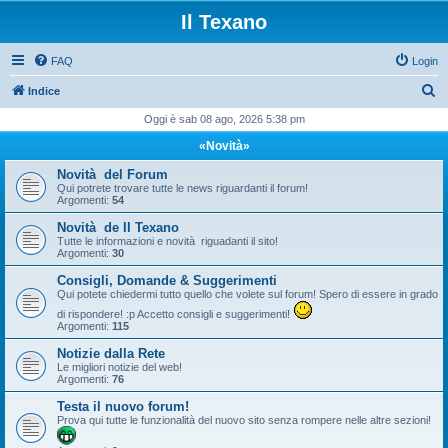
Il Texano
FAQ
Login
C
Indice
e
Oggi è sab 08 ago, 2026 5:38 pm
r
«Novità»
c
Novità del Forum
a
Qui potrete trovare tutte le news riguardanti il forum!
Argomenti:
54
Novità de Il Texano
Tutte le informazioni e novità riguadanti il sito!
Argomenti:
30
Consigli, Domande & Suggerimenti
Qui potete chiedermi tutto quello che volete sul forum! Spero di essere in grado
di rispondere! :p Accetto consigli e suggerimenti!
Argomenti:
115
Notizie dalla Rete
Le migliori notizie del web!
Argomenti:
76
Testa il nuovo forum!
Prova qui tutte le funzionalità del nuovo sito senza rompere nelle altre sezioni!