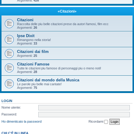
Argomenti:
426
«Citazioni»
Citazioni
Raccolta delle piu belle citazioni prese da autori famosi, film ecc
Argomenti:
26
Ipse Dixit
Rimangono nella storia!
Argomenti:
33
Citazioni dai film
Argomenti:
25
Citazioni Famose
Tutte le citazioni piu famose di personaggi piu o meno noti!
Argomenti:
28
Citazioni dal mondo della Musica
Le parole piu belle mai cantate!
Argomenti:
75
LOGIN
Nome utente:
Password:
Ho dimenticato la password
Ricordami
CHI C’È IN LINEA