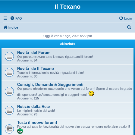
Il Texano
FAQ
Login
C
Indice
e
Oggi è ven 07 ago, 2026 5:22 pm
r
«Novità»
c
Novità del Forum
a
Qui potrete trovare tutte le news riguardanti il forum!
Argomenti:
54
Novità de Il Texano
Tutte le informazioni e novità riguadanti il sito!
Argomenti:
30
Consigli, Domande & Suggerimenti
Qui potete chiedermi tutto quello che volete sul forum! Spero di essere in grado
di rispondere! :p Accetto consigli e suggerimenti!
Argomenti:
115
Notizie dalla Rete
Le migliori notizie del web!
Argomenti:
76
Testa il nuovo forum!
Prova qui tutte le funzionalità del nuovo sito senza rompere nelle altre sezioni!