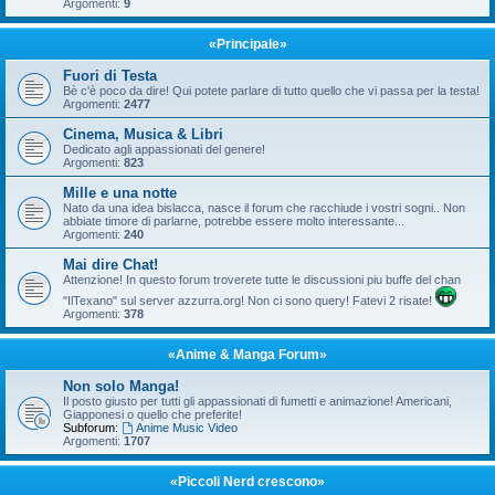
Argomenti:
9
«Principale»
Fuori di Testa
Bè c'è poco da dire! Qui potete parlare di tutto quello che vi passa per la testa!
Argomenti:
2477
Cinema, Musica & Libri
Dedicato agli appassionati del genere!
Argomenti:
823
Mille e una notte
Nato da una idea bislacca, nasce il forum che racchiude i vostri sogni.. Non
abbiate timore di parlarne, potrebbe essere molto interessante...
Argomenti:
240
Mai dire Chat!
Attenzione! In questo forum troverete tutte le discussioni piu buffe del chan
"IlTexano" sul server azzurra.org! Non ci sono query! Fatevi 2 risate!
Argomenti:
378
«Anime & Manga Forum»
Non solo Manga!
Il posto giusto per tutti gli appassionati di fumetti e animazione! Americani,
Giapponesi o quello che preferite!
Subforum:
Anime Music Video
Argomenti:
1707
«Piccoli Nerd crescono»