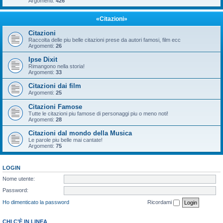
Argomenti:
426
«Citazioni»
Citazioni
Raccolta delle piu belle citazioni prese da autori famosi, film ecc
Argomenti:
26
Ipse Dixit
Rimangono nella storia!
Argomenti:
33
Citazioni dai film
Argomenti:
25
Citazioni Famose
Tutte le citazioni piu famose di personaggi piu o meno noti!
Argomenti:
28
Citazioni dal mondo della Musica
Le parole piu belle mai cantate!
Argomenti:
75
LOGIN
Nome utente:
Password:
Ho dimenticato la password
Ricordami
CHI C’È IN LINEA