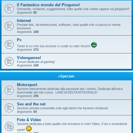
Il Fantastico mondo del Pinguino!
Domande, richieste, suggerimenti, tutto quello che volete sapere sul pinguino!!!
Argomenti:
80
Internet
Postate link, siti interessanti, software, tutto quello che vi passa in mente
insomma!
Argomenti:
188
Pc
Tanto lo so che sta sezione ci vuole su tutti i forum!
Argomenti:
370
Videogames!
Forum dedicato al gaming!
Argomenti:
249
«Special»
Motorsport
Sezione interamente dedicata alla passione per i motori. Dedicata all'unica
Automobile del mio cuore.. LANCIA DELTA INTEGRALE!
Argomenti:
295
Sex and the net
Sezione privata consentita solo agli utenti che faranno richiesta!
Argomenti:
84
Foto & Video
Sezione dedicata a tutto quello che troviamo in rete! Video, Foto e stramberie
varie!