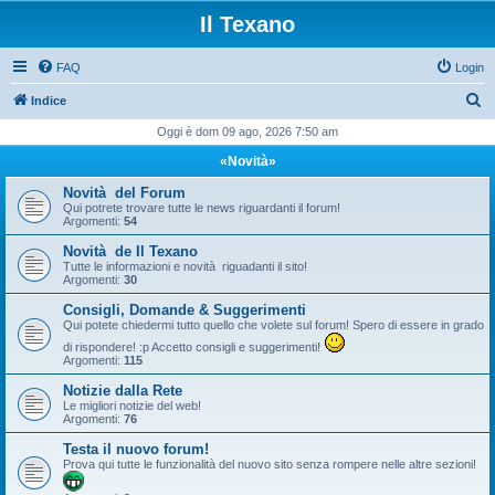
Il Texano
FAQ
Login
C
Indice
e
Oggi è dom 09 ago, 2026 7:50 am
r
«Novità»
c
Novità del Forum
a
Qui potrete trovare tutte le news riguardanti il forum!
Argomenti:
54
Novità de Il Texano
Tutte le informazioni e novità riguadanti il sito!
Argomenti:
30
Consigli, Domande & Suggerimenti
Qui potete chiedermi tutto quello che volete sul forum! Spero di essere in grado
di rispondere! :p Accetto consigli e suggerimenti!
Argomenti:
115
Notizie dalla Rete
Le migliori notizie del web!
Argomenti:
76
Testa il nuovo forum!
Prova qui tutte le funzionalità del nuovo sito senza rompere nelle altre sezioni!