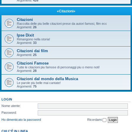
Argomenti:
426
«Citazioni»
Citazioni
Raccolta delle piu belle citazioni prese da autori famosi, film ecc
Argomenti:
26
Ipse Dixit
Rimangono nella storia!
Argomenti:
33
Citazioni dai film
Argomenti:
25
Citazioni Famose
Tutte le citazioni piu famose di personaggi piu o meno noti!
Argomenti:
28
Citazioni dal mondo della Musica
Le parole piu belle mai cantate!
Argomenti:
75
LOGIN
Nome utente:
Password:
Ho dimenticato la password
Ricordami
CHI C’È IN LINEA