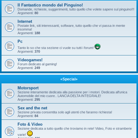
Il Fantastico mondo del Pinguino!
Domande, richieste, suggerimenti, tutto quello che volete sapere sul pinguino!!!
Argomenti:
80
Internet
Postate link, siti interessanti, software, tutto quello che vi passa in mente
insomma!
Argomenti:
188
Pc
Tanto lo so che sta sezione ci vuole su tutti i forum!
Argomenti:
370
Videogames!
Forum dedicato al gaming!
Argomenti:
249
«Special»
Motorsport
Sezione interamente dedicata alla passione per i motori. Dedicata all'unica
Automobile del mio cuore.. LANCIA DELTA INTEGRALE!
Argomenti:
295
Sex and the net
Sezione privata consentita solo agli utenti che faranno richiesta!
Argomenti:
84
Foto & Video
Sezione dedicata a tutto quello che troviamo in rete! Video, Foto e stramberie
varie!