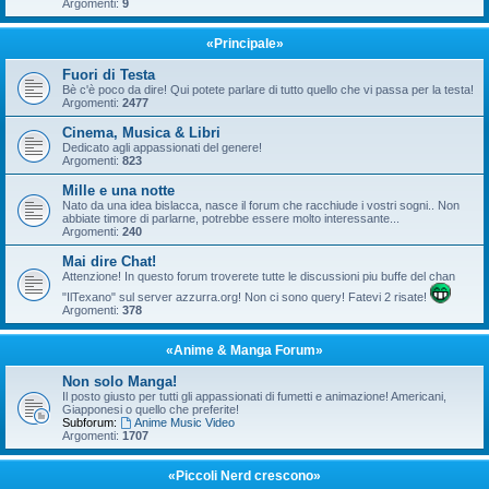
Argomenti:
9
«Principale»
Fuori di Testa
Bè c'è poco da dire! Qui potete parlare di tutto quello che vi passa per la testa!
Argomenti:
2477
Cinema, Musica & Libri
Dedicato agli appassionati del genere!
Argomenti:
823
Mille e una notte
Nato da una idea bislacca, nasce il forum che racchiude i vostri sogni.. Non
abbiate timore di parlarne, potrebbe essere molto interessante...
Argomenti:
240
Mai dire Chat!
Attenzione! In questo forum troverete tutte le discussioni piu buffe del chan
"IlTexano" sul server azzurra.org! Non ci sono query! Fatevi 2 risate!
Argomenti:
378
«Anime & Manga Forum»
Non solo Manga!
Il posto giusto per tutti gli appassionati di fumetti e animazione! Americani,
Giapponesi o quello che preferite!
Subforum:
Anime Music Video
Argomenti:
1707
«Piccoli Nerd crescono»