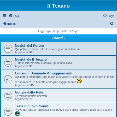
Il Texano
FAQ
Login
C
Indice
e
Oggi è gio 06 ago, 2026 3:25 pm
r
«Novità»
c
Novità del Forum
a
Qui potrete trovare tutte le news riguardanti il forum!
Argomenti:
54
Novità de Il Texano
Tutte le informazioni e novità riguadanti il sito!
Argomenti:
30
Consigli, Domande & Suggerimenti
Qui potete chiedermi tutto quello che volete sul forum! Spero di essere in grado
di rispondere! :p Accetto consigli e suggerimenti!
Argomenti:
115
Notizie dalla Rete
Le migliori notizie del web!
Argomenti:
76
Testa il nuovo forum!
Prova qui tutte le funzionalità del nuovo sito senza rompere nelle altre sezioni!