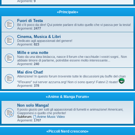
Argomenti:
9
«Principale»
Fuori di Testa
Bè c'è poco da dire! Qui potete parlare di tutto quello che vi passa per la testa!
Argomenti:
2477
Cinema, Musica & Libri
Dedicato agli appassionati del genere!
Argomenti:
823
Mille e una notte
Nato da una idea bislacca, nasce il forum che racchiude i vostri sogni.. Non
abbiate timore di parlarne, potrebbe essere molto interessante...
Argomenti:
240
Mai dire Chat!
Attenzione! In questo forum troverete tutte le discussioni piu buffe del chan
"IlTexano" sul server azzurra.org! Non ci sono query! Fatevi 2 risate!
Argomenti:
378
«Anime & Manga Forum»
Non solo Manga!
Il posto giusto per tutti gli appassionati di fumetti e animazione! Americani,
Giapponesi o quello che preferite!
Subforum:
Anime Music Video
Argomenti:
1707
«Piccoli Nerd crescono»