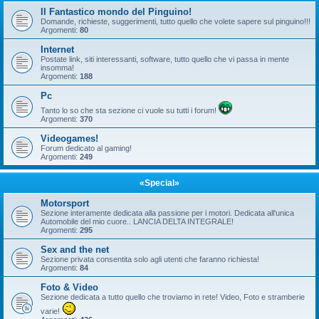
Il Fantastico mondo del Pinguino!
Domande, richieste, suggerimenti, tutto quello che volete sapere sul pinguino!!!
Argomenti:
80
Internet
Postate link, siti interessanti, software, tutto quello che vi passa in mente
insomma!
Argomenti:
188
Pc
Tanto lo so che sta sezione ci vuole su tutti i forum!
Argomenti:
370
Videogames!
Forum dedicato al gaming!
Argomenti:
249
«Special»
Motorsport
Sezione interamente dedicata alla passione per i motori. Dedicata all'unica
Automobile del mio cuore.. LANCIA DELTA INTEGRALE!
Argomenti:
295
Sex and the net
Sezione privata consentita solo agli utenti che faranno richiesta!
Argomenti:
84
Foto & Video
Sezione dedicata a tutto quello che troviamo in rete! Video, Foto e stramberie
varie!