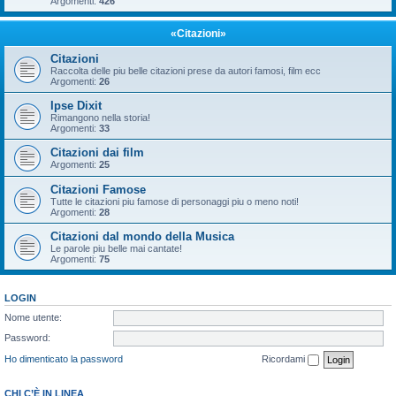
Argomenti:
426
«Citazioni»
Citazioni
Raccolta delle piu belle citazioni prese da autori famosi, film ecc
Argomenti:
26
Ipse Dixit
Rimangono nella storia!
Argomenti:
33
Citazioni dai film
Argomenti:
25
Citazioni Famose
Tutte le citazioni piu famose di personaggi piu o meno noti!
Argomenti:
28
Citazioni dal mondo della Musica
Le parole piu belle mai cantate!
Argomenti:
75
LOGIN
Nome utente:
Password:
Ho dimenticato la password
Ricordami
CHI C’È IN LINEA