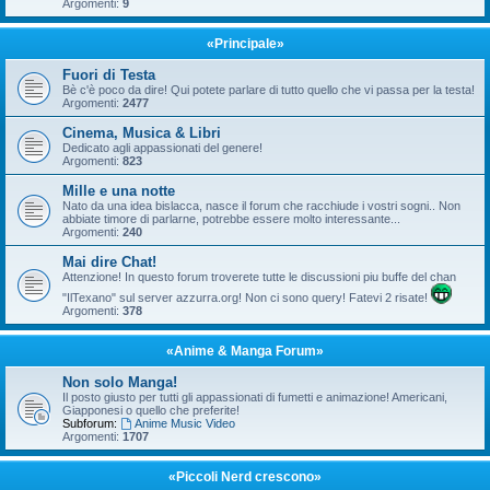
Argomenti:
9
«Principale»
Fuori di Testa
Bè c'è poco da dire! Qui potete parlare di tutto quello che vi passa per la testa!
Argomenti:
2477
Cinema, Musica & Libri
Dedicato agli appassionati del genere!
Argomenti:
823
Mille e una notte
Nato da una idea bislacca, nasce il forum che racchiude i vostri sogni.. Non
abbiate timore di parlarne, potrebbe essere molto interessante...
Argomenti:
240
Mai dire Chat!
Attenzione! In questo forum troverete tutte le discussioni piu buffe del chan
"IlTexano" sul server azzurra.org! Non ci sono query! Fatevi 2 risate!
Argomenti:
378
«Anime & Manga Forum»
Non solo Manga!
Il posto giusto per tutti gli appassionati di fumetti e animazione! Americani,
Giapponesi o quello che preferite!
Subforum:
Anime Music Video
Argomenti:
1707
«Piccoli Nerd crescono»