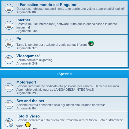
Il Fantastico mondo del Pinguino!
Domande, richieste, suggerimenti, tutto quello che volete sapere sul pinguino!!!
Argomenti:
80
Internet
Postate link, siti interessanti, software, tutto quello che vi passa in mente
insomma!
Argomenti:
188
Pc
Tanto lo so che sta sezione ci vuole su tutti i forum!
Argomenti:
370
Videogames!
Forum dedicato al gaming!
Argomenti:
249
«Special»
Motorsport
Sezione interamente dedicata alla passione per i motori. Dedicata all'unica
Automobile del mio cuore.. LANCIA DELTA INTEGRALE!
Argomenti:
295
Sex and the net
Sezione privata consentita solo agli utenti che faranno richiesta!
Argomenti:
84
Foto & Video
Sezione dedicata a tutto quello che troviamo in rete! Video, Foto e stramberie
varie!