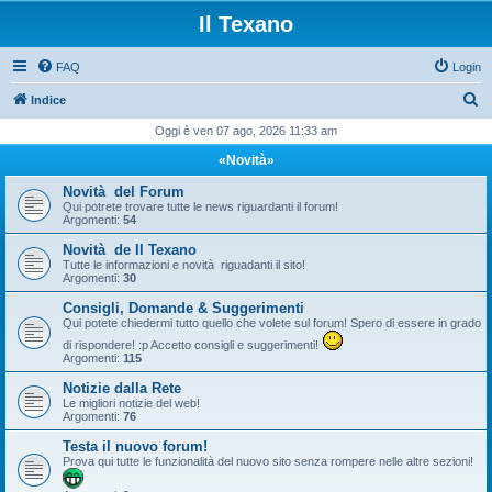
Il Texano
FAQ
Login
C
Indice
e
Oggi è ven 07 ago, 2026 11:33 am
r
«Novità»
c
Novità del Forum
a
Qui potrete trovare tutte le news riguardanti il forum!
Argomenti:
54
Novità de Il Texano
Tutte le informazioni e novità riguadanti il sito!
Argomenti:
30
Consigli, Domande & Suggerimenti
Qui potete chiedermi tutto quello che volete sul forum! Spero di essere in grado
di rispondere! :p Accetto consigli e suggerimenti!
Argomenti:
115
Notizie dalla Rete
Le migliori notizie del web!
Argomenti:
76
Testa il nuovo forum!
Prova qui tutte le funzionalità del nuovo sito senza rompere nelle altre sezioni!