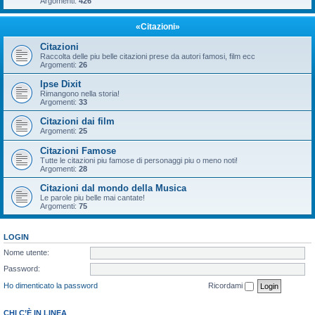
Argomenti:
426
«Citazioni»
Citazioni
Raccolta delle piu belle citazioni prese da autori famosi, film ecc
Argomenti:
26
Ipse Dixit
Rimangono nella storia!
Argomenti:
33
Citazioni dai film
Argomenti:
25
Citazioni Famose
Tutte le citazioni piu famose di personaggi piu o meno noti!
Argomenti:
28
Citazioni dal mondo della Musica
Le parole piu belle mai cantate!
Argomenti:
75
LOGIN
Nome utente:
Password:
Ho dimenticato la password
Ricordami
CHI C’È IN LINEA