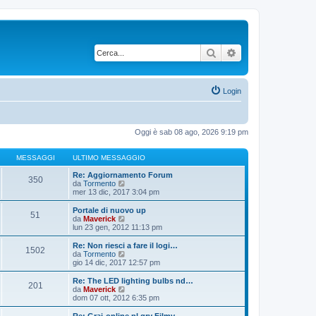
Cerca
Ricerca avanzata
Login
Oggi è sab 08 ago, 2026 9:19 pm
MESSAGGI
ULTIMO MESSAGGIO
Re: Aggiornamento Forum
350
V
da
Tormento
e
mer 13 dic, 2017 3:04 pm
d
i
Portale di nuovo up
51
u
V
da
Maverick
l
e
lun 23 gen, 2012 11:13 pm
t
d
i
i
Re: Non riesci a fare il logi…
1502
m
u
V
da
Tormento
o
l
e
gio 14 dic, 2017 12:57 pm
m
t
d
e
i
i
Re: The LED lighting bulbs nd…
s
201
m
u
V
da
Maverick
s
o
l
e
dom 07 ott, 2012 6:35 pm
a
m
t
d
g
e
i
i