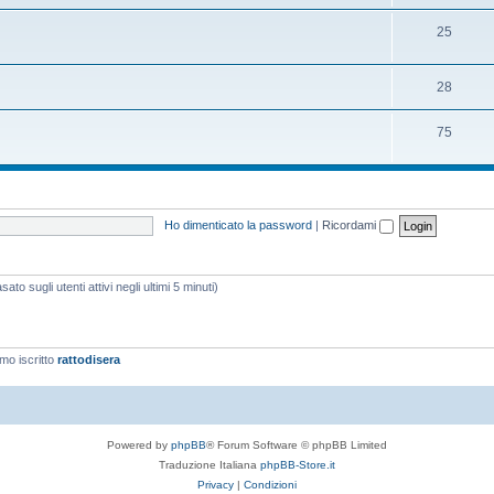
25
28
75
Ho dimenticato la password
|
Ricordami
ato sugli utenti attivi negli ultimi 5 minuti)
imo iscritto
rattodisera
Powered by
phpBB
® Forum Software © phpBB Limited
Traduzione Italiana
phpBB-Store.it
Privacy
|
Condizioni