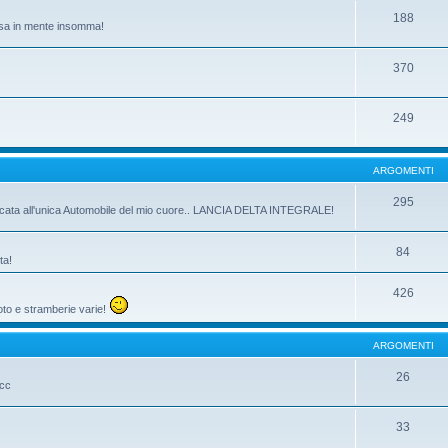
188
passa in mente insomma!
370
249
ARGOMENTI
295
dicata all'unica Automobile del mio cuore.. LANCIA DELTA INTEGRALE!
84
ta!
426
oto e stramberie varie!
ARGOMENTI
26
ecc
33