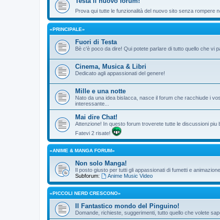
Testa il nuovo forum!
Prova qui tutte le funzionalità del nuovo sito senza rompere ne
«PRINCIPALE»
Fuori di Testa
Bè c'è poco da dire! Qui potete parlare di tutto quello che vi p
Cinema, Musica & Libri
Dedicato agli appassionati del genere!
Mille e una notte
Nato da una idea bislacca, nasce il forum che racchiude i vos
interessante...
Mai dire Chat!
Attenzione! In questo forum troverete tutte le discussioni piu
Fatevi 2 risate!
«ANIME & MANGA FORUM»
Non solo Manga!
Il posto giusto per tutti gli appassionati di fumetti e animazio
Subforum:
Anime Music Video
«PICCOLI NERD CRESCONO»
Il Fantastico mondo del Pinguino!
Domande, richieste, suggerimenti, tutto quello che volete sape