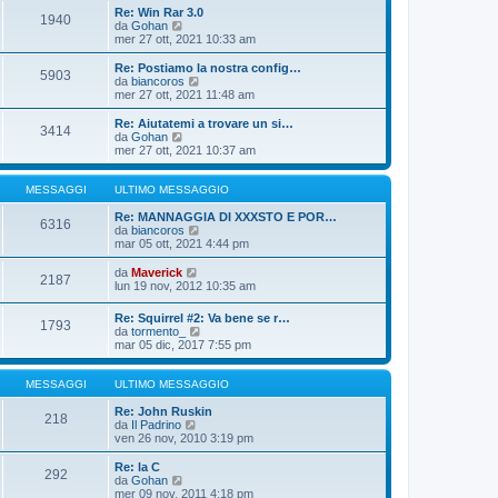
o
i
i
Re: Win Rar 3.0
m
o
1940
u
V
da
Gohan
e
l
e
mer 27 ott, 2021 10:33 am
s
t
d
s
i
i
Re: Postiamo la nostra config…
a
m
5903
u
V
da
biancoros
g
o
l
e
mer 27 ott, 2021 11:48 am
g
m
t
d
i
e
i
i
o
Re: Aiutatemi a trovare un si…
s
3414
m
u
V
da
Gohan
s
o
l
e
mer 27 ott, 2021 10:37 am
a
m
t
d
g
e
i
i
g
s
m
u
MESSAGGI
ULTIMO MESSAGGIO
i
s
o
l
o
a
m
t
Re: MANNAGGIA DI XXXSTO E POR…
6316
g
e
i
V
da
biancoros
g
s
m
e
mar 05 ott, 2021 4:44 pm
i
s
o
d
o
a
m
i
V
da
Maverick
2187
g
e
u
e
lun 19 nov, 2012 10:35 am
g
s
l
d
i
s
t
i
Re: Squirrel #2: Va bene se r…
o
a
i
1793
u
V
da
tormento_
g
m
l
e
mar 05 dic, 2017 7:55 pm
g
o
t
d
i
m
i
i
o
e
m
u
MESSAGGI
ULTIMO MESSAGGIO
s
o
l
s
m
t
Re: John Ruskin
a
218
e
V
i
da
Il Padrino
g
s
e
m
ven 26 nov, 2010 3:19 pm
g
s
d
o
i
a
i
m
Re: la C
o
g
292
u
e
V
da
Gohan
g
l
s
e
mer 09 nov, 2011 4:18 pm