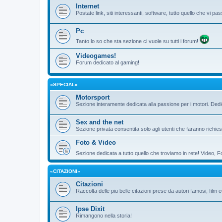
Internet
Postate link, siti interessanti, software, tutto quello che vi 
Pc
Tanto lo so che sta sezione ci vuole su tutti i forum!
Videogames!
Forum dedicato al gaming!
«SPECIAL»
Motorsport
Sezione interamente dedicata alla passione per i motori. De
Sex and the net
Sezione privata consentita solo agli utenti che faranno richies
Foto & Video
Sezione dedicata a tutto quello che troviamo in rete! Video, F
«CITAZIONI»
Citazioni
Raccolta delle piu belle citazioni prese da autori famosi, film 
Ipse Dixit
Rimangono nella storia!