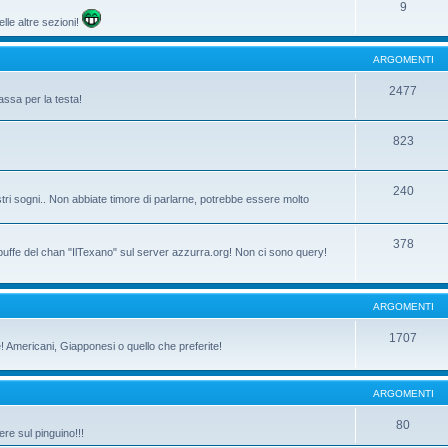
9
lle altre sezioni!
ARGOMENTI
2477
assa per la testa!
823
240
tri sogni.. Non abbiate timore di parlarne, potrebbe essere molto
378
 buffe del chan "IlTexano" sul server azzurra.org! Non ci sono query!
ARGOMENTI
1707
ne! Americani, Giapponesi o quello che preferite!
ARGOMENTI
80
re sul pinguino!!!