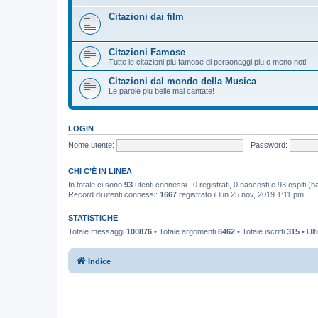
Citazioni dai film
Citazioni Famose
Tutte le citazioni piu famose di personaggi piu o meno noti!
Citazioni dal mondo della Musica
Le parole piu belle mai cantate!
LOGIN
Nome utente:
Password:
CHI C’È IN LINEA
In totale ci sono
93
utenti connessi : 0 registrati, 0 nascosti e 93 ospiti (bas
Record di utenti connessi:
1667
registrato il lun 25 nov, 2019 1:11 pm
STATISTICHE
Totale messaggi
100876
• Totale argomenti
6462
• Totale iscritti
315
• Ult
Indice