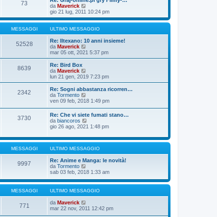
Re: Graj-online.pl gry Filmy-…
g
s
73
m
u
V
da
Maverick
i
s
o
l
e
gio 21 lug, 2011 10:24 pm
o
a
m
t
d
g
e
i
i
g
s
m
u
MESSAGGI
ULTIMO MESSAGGIO
i
s
o
l
o
a
m
t
Re: Iltexano: 10 anni insieme!
52528
g
e
i
V
da
Maverick
g
s
m
e
mar 05 ott, 2021 5:37 pm
i
s
o
d
o
a
m
i
Re: Bird Box
8639
g
e
u
V
da
Maverick
g
s
l
e
lun 21 gen, 2019 7:23 pm
i
s
t
d
o
a
i
i
Re: Sogni abbastanza ricorren…
2342
g
m
u
V
da
Tormento
g
o
l
e
ven 09 feb, 2018 1:49 pm
i
m
t
d
o
e
i
i
Re: Che vi siete fumati stano…
s
m
3730
u
V
da
biancoros
s
o
l
e
gio 26 ago, 2021 1:48 pm
a
m
t
d
g
e
i
i
g
s
m
u
i
s
o
MESSAGGI
ULTIMO MESSAGGIO
l
o
a
m
t
g
e
Re: Anime e Manga: le novità!
i
9997
g
s
V
da
Tormento
m
i
s
e
sab 03 feb, 2018 1:33 am
o
o
a
d
m
g
i
e
g
u
s
MESSAGGI
ULTIMO MESSAGGIO
i
l
s
o
t
a
V
da
Maverick
771
i
g
e
mar 22 nov, 2011 12:42 pm
m
g
d