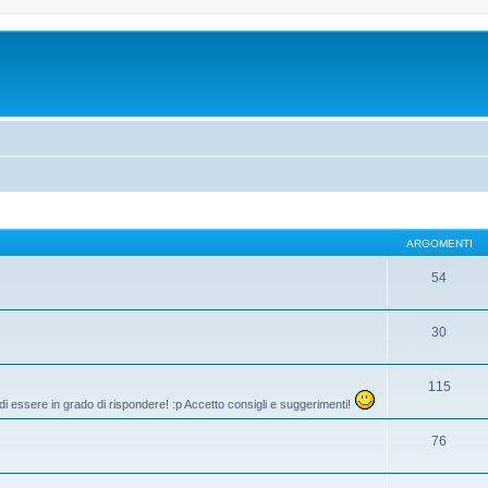
ARGOMENTI
54
30
115
di essere in grado di rispondere! :p Accetto consigli e suggerimenti!
76