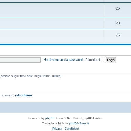
25
28
75
Ho dimenticato la password
|
Ricordami
asato sugli utenti attivi negli ultimi 5 minuti)
imo iscritto
rattodisera
Powered by
phpBB
® Forum Software © phpBB Limited
Traduzione Italiana
phpBB-Store.it
Privacy
|
Condizioni