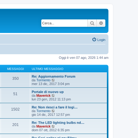
Cerca
Ricerca avanzata
Login
Oggi è ven 07 ago, 2026 1:44 am
MESSAGGI
ULTIMO MESSAGGIO
Re: Aggiornamento Forum
350
V
da
Tormento
e
mer 13 dic, 2017 3:04 pm
d
i
Portale di nuovo up
51
u
V
da
Maverick
l
e
lun 23 gen, 2012 11:13 pm
t
d
i
i
Re: Non riesci a fare il logi…
1502
m
u
V
da
Tormento
o
l
e
gio 14 dic, 2017 12:57 pm
m
t
d
e
i
i
Re: The LED lighting bulbs nd…
s
201
m
u
V
da
Maverick
s
o
l
e
dom 07 ott, 2012 6:35 pm
a
m
t
d
g
e
i
i