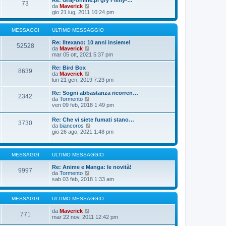
Re: Graj-online.pl gry Filmy-…
g
s
73
m
u
V
da
Maverick
i
s
o
l
e
gio 21 lug, 2011 10:24 pm
o
a
m
t
d
g
e
i
i
g
s
m
u
MESSAGGI
ULTIMO MESSAGGIO
i
s
o
l
o
a
m
t
Re: Iltexano: 10 anni insieme!
52528
g
e
i
V
da
Maverick
g
s
m
e
mar 05 ott, 2021 5:37 pm
i
s
o
d
o
a
m
i
Re: Bird Box
8639
g
e
u
V
da
Maverick
g
s
l
e
lun 21 gen, 2019 7:23 pm
i
s
t
d
o
a
i
i
Re: Sogni abbastanza ricorren…
2342
g
m
u
V
da
Tormento
g
o
l
e
ven 09 feb, 2018 1:49 pm
i
m
t
d
o
e
i
i
Re: Che vi siete fumati stano…
s
m
3730
u
V
da
biancoros
s
o
l
e
gio 26 ago, 2021 1:48 pm
a
m
t
d
g
e
i
i
g
s
m
u
i
s
o
MESSAGGI
ULTIMO MESSAGGIO
l
o
a
m
t
g
e
Re: Anime e Manga: le novità!
i
9997
g
s
V
da
Tormento
m
i
s
e
sab 03 feb, 2018 1:33 am
o
o
a
d
m
g
i
e
g
u
s
MESSAGGI
ULTIMO MESSAGGIO
i
l
s
o
t
a
V
da
Maverick
771
i
g
e
mar 22 nov, 2011 12:42 pm
m
g
d