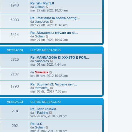
o
i
i
Re: Win Rar 3.0
m
o
1940
u
V
da
Gohan
e
l
e
mer 27 ott, 2021 10:33 am
s
t
d
s
i
i
Re: Postiamo la nostra config…
a
m
5903
u
V
da
biancoros
g
o
l
e
mer 27 ott, 2021 11:48 am
g
m
t
d
i
e
i
i
o
Re: Aiutatemi a trovare un si…
s
3414
m
u
V
da
Gohan
s
o
l
e
mer 27 ott, 2021 10:37 am
a
m
t
d
g
e
i
i
g
s
m
u
MESSAGGI
ULTIMO MESSAGGIO
i
s
o
l
o
a
m
t
Re: MANNAGGIA DI XXXSTO E POR…
6316
g
e
i
V
da
biancoros
g
s
m
e
mar 05 ott, 2021 4:44 pm
i
s
o
d
o
a
m
i
V
da
Maverick
2187
g
e
u
e
lun 19 nov, 2012 10:35 am
g
s
l
d
i
s
t
i
Re: Squirrel #2: Va bene se r…
o
a
i
1793
u
V
da
tormento_
g
m
l
e
mar 05 dic, 2017 7:55 pm
g
o
t
d
i
m
i
i
o
e
m
u
MESSAGGI
ULTIMO MESSAGGIO
s
o
l
s
m
t
Re: John Ruskin
a
218
e
V
i
da
Il Padrino
g
s
e
m
ven 26 nov, 2010 3:19 pm
g
s
d
o
i
a
i
m
Re: la C
o
g
292
u
e
V
da
Gohan
g
l
s
e
mer 09 nov, 2011 4:18 pm