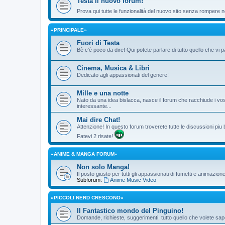
Testa il nuovo forum!
Prova qui tutte le funzionalità del nuovo sito senza rompere ne
«PRINCIPALE»
Fuori di Testa
Bè c'è poco da dire! Qui potete parlare di tutto quello che vi p
Cinema, Musica & Libri
Dedicato agli appassionati del genere!
Mille e una notte
Nato da una idea bislacca, nasce il forum che racchiude i vos
interessante...
Mai dire Chat!
Attenzione! In questo forum troverete tutte le discussioni piu
Fatevi 2 risate!
«ANIME & MANGA FORUM»
Non solo Manga!
Il posto giusto per tutti gli appassionati di fumetti e animazio
Subforum:
Anime Music Video
«PICCOLI NERD CRESCONO»
Il Fantastico mondo del Pinguino!
Domande, richieste, suggerimenti, tutto quello che volete sape