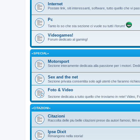
Internet
Postate link, siti interessanti, software, tutto quello che vi 
Pc
Tanto lo so che sta sezione ci vuole su tutti i forum!
Videogames!
Forum dedicato al gaming!
«SPECIAL»
Motorsport
Sezione interamente dedicata alla passione per i motori. De
Sex and the net
Sezione privata consentita solo agli utenti che faranno richies
Foto & Video
Sezione dedicata a tutto quello che troviamo in rete! Video, F
«CITAZIONI»
Citazioni
Raccolta delle piu belle citazioni prese da autori famosi, film 
Ipse Dixit
Rimangono nella storia!