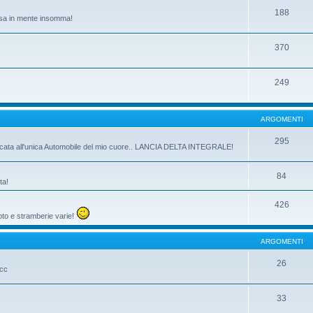
188
passa in mente insomma!
370
249
ARGOMENTI
295
dicata all'unica Automobile del mio cuore.. LANCIA DELTA INTEGRALE!
84
ta!
426
oto e stramberie varie!
ARGOMENTI
26
ecc
33