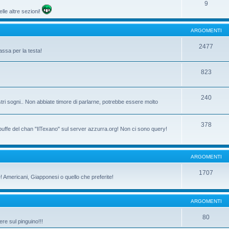
9
lle altre sezioni!
ARGOMENTI
2477
assa per la testa!
823
240
tri sogni.. Non abbiate timore di parlarne, potrebbe essere molto
378
 buffe del chan "IlTexano" sul server azzurra.org! Non ci sono query!
ARGOMENTI
1707
ne! Americani, Giapponesi o quello che preferite!
ARGOMENTI
80
re sul pinguino!!!