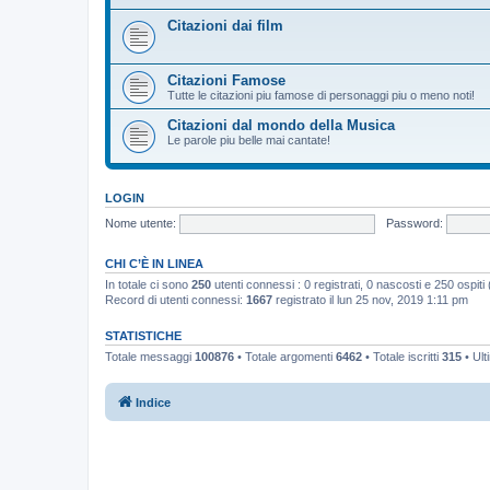
Citazioni dai film
Citazioni Famose
Tutte le citazioni piu famose di personaggi piu o meno noti!
Citazioni dal mondo della Musica
Le parole piu belle mai cantate!
LOGIN
Nome utente:
Password:
CHI C’È IN LINEA
In totale ci sono
250
utenti connessi : 0 registrati, 0 nascosti e 250 ospiti (b
Record di utenti connessi:
1667
registrato il lun 25 nov, 2019 1:11 pm
STATISTICHE
Totale messaggi
100876
• Totale argomenti
6462
• Totale iscritti
315
• Ult
Indice