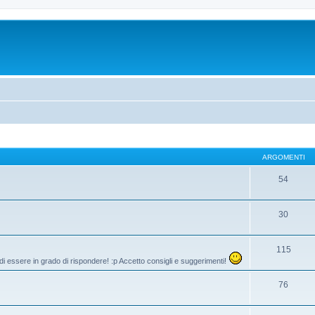
ARGOMENTI
54
30
115
di essere in grado di rispondere! :p Accetto consigli e suggerimenti!
76