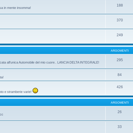
188
passa in mente insomma!
370
249
ARGOMENTI
295
dicata all'unica Automobile del mio cuore.. LANCIA DELTA INTEGRALE!
84
ta!
426
oto e stramberie varie!
ARGOMENTI
26
ecc
33