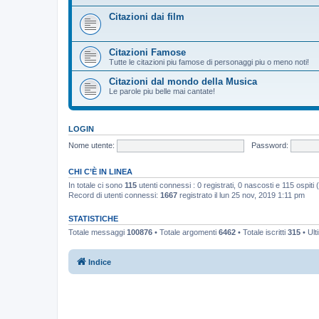
Citazioni dai film
Citazioni Famose
Tutte le citazioni piu famose di personaggi piu o meno noti!
Citazioni dal mondo della Musica
Le parole piu belle mai cantate!
LOGIN
Nome utente:
Password:
CHI C’È IN LINEA
In totale ci sono
115
utenti connessi : 0 registrati, 0 nascosti e 115 ospiti (b
Record di utenti connessi:
1667
registrato il lun 25 nov, 2019 1:11 pm
STATISTICHE
Totale messaggi
100876
• Totale argomenti
6462
• Totale iscritti
315
• Ult
Indice