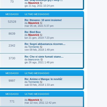
Re: Graj-online.pl gry Filmy-…
g
s
73
m
u
V
da
Maverick
i
s
o
l
e
gio 21 lug, 2011 10:24 pm
o
a
m
t
d
g
e
i
i
g
s
m
u
MESSAGGI
ULTIMO MESSAGGIO
i
s
o
l
o
a
m
t
Re: Iltexano: 10 anni insieme!
52528
g
e
i
V
da
Maverick
g
s
m
e
mar 05 ott, 2021 5:37 pm
i
s
o
d
o
a
m
i
Re: Bird Box
8639
g
e
u
V
da
Maverick
g
s
l
e
lun 21 gen, 2019 7:23 pm
i
s
t
d
o
a
i
i
Re: Sogni abbastanza ricorren…
2342
g
m
u
V
da
Tormento
g
o
l
e
ven 09 feb, 2018 1:49 pm
i
m
t
d
o
e
i
i
Re: Che vi siete fumati stano…
s
m
3730
u
V
da
biancoros
s
o
l
e
gio 26 ago, 2021 1:48 pm
a
m
t
d
g
e
i
i
g
s
m
u
i
s
o
MESSAGGI
ULTIMO MESSAGGIO
l
o
a
m
t
g
e
Re: Anime e Manga: le novità!
i
9997
g
s
V
da
Tormento
m
i
s
e
sab 03 feb, 2018 1:33 am
o
o
a
d
m
g
i
e
g
u
s
MESSAGGI
ULTIMO MESSAGGIO
i
l
s
o
t
a
V
da
Maverick
771
i
g
e
mar 22 nov, 2011 12:42 pm
m
g
d