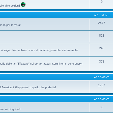
9
lle altre sezioni!
ARGOMENTI
2477
assa per la testa!
823
240
tri sogni.. Non abbiate timore di parlarne, potrebbe essere molto
378
 buffe del chan "IlTexano" sul server azzurra.org! Non ci sono query!
ARGOMENTI
1707
ne! Americani, Giapponesi o quello che preferite!
ARGOMENTI
80
re sul pinguino!!!