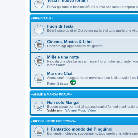
Testa il nuovo forum!
Prova qui tutte le funzionalità del nuovo sito senza rompere ne
«PRINCIPALE»
Fuori di Testa
Bè c'è poco da dire! Qui potete parlare di tutto quello che vi p
Cinema, Musica & Libri
Dedicato agli appassionati del genere!
Mille e una notte
Nato da una idea bislacca, nasce il forum che racchiude i vos
interessante...
Mai dire Chat!
Attenzione! In questo forum troverete tutte le discussioni piu
Fatevi 2 risate!
«ANIME & MANGA FORUM»
Non solo Manga!
Il posto giusto per tutti gli appassionati di fumetti e animazio
Subforum:
Anime Music Video
«PICCOLI NERD CRESCONO»
Il Fantastico mondo del Pinguino!
Domande, richieste, suggerimenti, tutto quello che volete sape