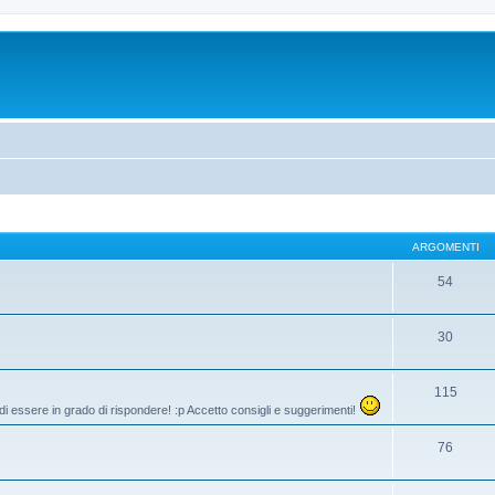
ARGOMENTI
54
30
115
di essere in grado di rispondere! :p Accetto consigli e suggerimenti!
76