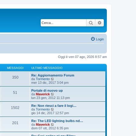
Cerca
Ricerca avanzata
Login
Oggi è ven 07 ago, 2026 8:57 am
MESSAGGI
ULTIMO MESSAGGIO
Re: Aggiornamento Forum
350
V
da
Tormento
e
mer 13 dic, 2017 3:04 pm
d
i
Portale di nuovo up
51
u
V
da
Maverick
l
e
lun 23 gen, 2012 11:13 pm
t
d
i
i
Re: Non riesci a fare il logi…
1502
m
u
V
da
Tormento
o
l
e
gio 14 dic, 2017 12:57 pm
m
t
d
e
i
i
Re: The LED lighting bulbs nd…
s
201
m
u
V
da
Maverick
s
o
l
e
dom 07 ott, 2012 6:35 pm
a
m
t
d
g
e
i
i