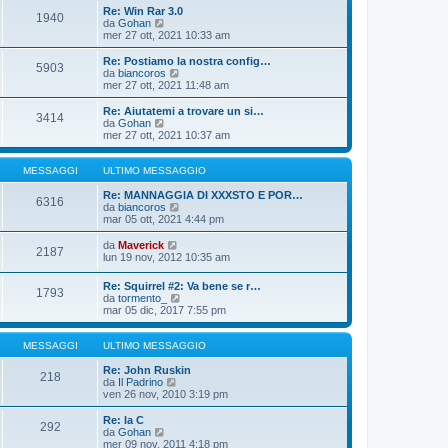
o
i
i
Re: Win Rar 3.0
m
o
1940
u
V
da
Gohan
e
l
e
mer 27 ott, 2021 10:33 am
s
t
d
s
i
i
Re: Postiamo la nostra config…
a
m
5903
u
V
da
biancoros
g
o
l
e
mer 27 ott, 2021 11:48 am
g
m
t
d
i
e
i
i
o
Re: Aiutatemi a trovare un si…
s
3414
m
u
V
da
Gohan
s
o
l
e
mer 27 ott, 2021 10:37 am
a
m
t
d
g
e
i
i
g
s
m
u
MESSAGGI
ULTIMO MESSAGGIO
i
s
o
l
o
a
m
t
Re: MANNAGGIA DI XXXSTO E POR…
6316
g
e
i
V
da
biancoros
g
s
m
e
mar 05 ott, 2021 4:44 pm
i
s
o
d
o
a
m
i
V
da
Maverick
2187
g
e
u
e
lun 19 nov, 2012 10:35 am
g
s
l
d
i
s
t
i
Re: Squirrel #2: Va bene se r…
o
a
i
1793
u
V
da
tormento_
g
m
l
e
mar 05 dic, 2017 7:55 pm
g
o
t
d
i
m
i
i
o
e
m
u
MESSAGGI
ULTIMO MESSAGGIO
s
o
l
s
m
t
Re: John Ruskin
a
218
e
V
i
da
Il Padrino
g
s
e
m
ven 26 nov, 2010 3:19 pm
g
s
d
o
i
a
i
m
Re: la C
o
g
292
u
e
V
da
Gohan
g
l
s
e
mer 09 nov, 2011 4:18 pm