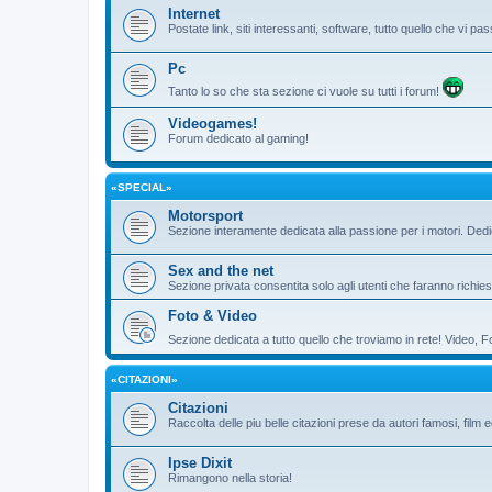
Internet
Postate link, siti interessanti, software, tutto quello che vi 
Pc
Tanto lo so che sta sezione ci vuole su tutti i forum!
Videogames!
Forum dedicato al gaming!
«SPECIAL»
Motorsport
Sezione interamente dedicata alla passione per i motori. De
Sex and the net
Sezione privata consentita solo agli utenti che faranno richies
Foto & Video
Sezione dedicata a tutto quello che troviamo in rete! Video, F
«CITAZIONI»
Citazioni
Raccolta delle piu belle citazioni prese da autori famosi, film 
Ipse Dixit
Rimangono nella storia!