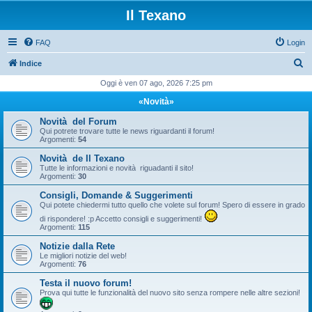
Il Texano
FAQ
Login
C
Indice
e
Oggi è ven 07 ago, 2026 7:25 pm
r
«Novità»
c
Novità del Forum
a
Qui potrete trovare tutte le news riguardanti il forum!
Argomenti:
54
Novità de Il Texano
Tutte le informazioni e novità riguadanti il sito!
Argomenti:
30
Consigli, Domande & Suggerimenti
Qui potete chiedermi tutto quello che volete sul forum! Spero di essere in grado
di rispondere! :p Accetto consigli e suggerimenti!
Argomenti:
115
Notizie dalla Rete
Le migliori notizie del web!
Argomenti:
76
Testa il nuovo forum!
Prova qui tutte le funzionalità del nuovo sito senza rompere nelle altre sezioni!