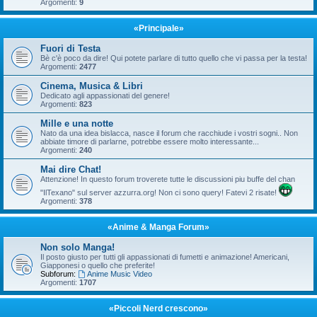
Argomenti:
9
«Principale»
Fuori di Testa
Bè c'è poco da dire! Qui potete parlare di tutto quello che vi passa per la testa!
Argomenti:
2477
Cinema, Musica & Libri
Dedicato agli appassionati del genere!
Argomenti:
823
Mille e una notte
Nato da una idea bislacca, nasce il forum che racchiude i vostri sogni.. Non
abbiate timore di parlarne, potrebbe essere molto interessante...
Argomenti:
240
Mai dire Chat!
Attenzione! In questo forum troverete tutte le discussioni piu buffe del chan
"IlTexano" sul server azzurra.org! Non ci sono query! Fatevi 2 risate!
Argomenti:
378
«Anime & Manga Forum»
Non solo Manga!
Il posto giusto per tutti gli appassionati di fumetti e animazione! Americani,
Giapponesi o quello che preferite!
Subforum:
Anime Music Video
Argomenti:
1707
«Piccoli Nerd crescono»