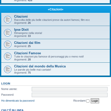
Argomenti:
426
«Citazioni»
Citazioni
Raccolta delle piu belle citazioni prese da autori famosi, film ecc
Argomenti:
26
Ipse Dixit
Rimangono nella storia!
Argomenti:
33
Citazioni dai film
Argomenti:
25
Citazioni Famose
Tutte le citazioni piu famose di personaggi piu o meno noti!
Argomenti:
28
Citazioni dal mondo della Musica
Le parole piu belle mai cantate!
Argomenti:
75
LOGIN
Nome utente:
Password:
Ho dimenticato la password
Ricordami
CHI C’È IN LINEA