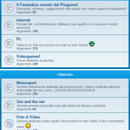
Il Fantastico mondo del Pinguino!
Domande, richieste, suggerimenti, tutto quello che volete sapere sul pinguino!!!
Argomenti:
80
Internet
Postate link, siti interessanti, software, tutto quello che vi passa in mente
insomma!
Argomenti:
188
Pc
Tanto lo so che sta sezione ci vuole su tutti i forum!
Argomenti:
370
Videogames!
Forum dedicato al gaming!
Argomenti:
249
«Special»
Motorsport
Sezione interamente dedicata alla passione per i motori. Dedicata all'unica
Automobile del mio cuore.. LANCIA DELTA INTEGRALE!
Argomenti:
295
Sex and the net
Sezione privata consentita solo agli utenti che faranno richiesta!
Argomenti:
84
Foto & Video
Sezione dedicata a tutto quello che troviamo in rete! Video, Foto e stramberie
varie!