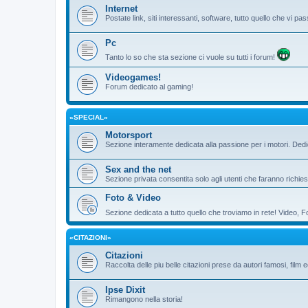
Internet
Postate link, siti interessanti, software, tutto quello che vi 
Pc
Tanto lo so che sta sezione ci vuole su tutti i forum!
Videogames!
Forum dedicato al gaming!
«SPECIAL»
Motorsport
Sezione interamente dedicata alla passione per i motori. De
Sex and the net
Sezione privata consentita solo agli utenti che faranno richies
Foto & Video
Sezione dedicata a tutto quello che troviamo in rete! Video, F
«CITAZIONI»
Citazioni
Raccolta delle piu belle citazioni prese da autori famosi, film 
Ipse Dixit
Rimangono nella storia!