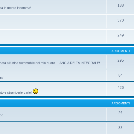
188
passa in mente insomma!
370
249
ARGOMENTI
295
dicata all'unica Automobile del mio cuore.. LANCIA DELTA INTEGRALE!
84
ta!
426
oto e stramberie varie!
ARGOMENTI
26
ecc
33