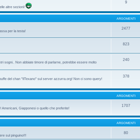
9
lle altre sezioni!
ARGOMENTI
2477
assa per la testa!
823
240
tri sogni.. Non abbiate timore di parlarne, potrebbe essere molto
378
 buffe del chan "IlTexano" sul server azzurra.org! Non ci sono query!
ARGOMENTI
1707
ne! Americani, Giapponesi o quello che preferite!
ARGOMENTI
80
re sul pinguino!!!