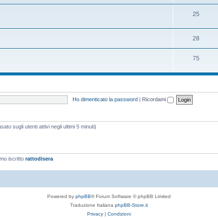
25
28
75
Ho dimenticato la password
|
Ricordami
ato sugli utenti attivi negli ultimi 5 minuti)
imo iscritto
rattodisera
Powered by
phpBB
® Forum Software © phpBB Limited
Traduzione Italiana
phpBB-Store.it
Privacy
|
Condizioni