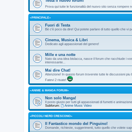
Testa il nuovo forum!
Prova qui tutte le funzionalità del nuovo sito senza rompere ne
«PRINCIPALE»
Fuori di Testa
Bè c'è poco da dire! Qui potete parlare di tutto quello che vi p
Cinema, Musica & Libri
Dedicato agli appassionati del genere!
Mille e una notte
Nato da una idea bislacca, nasce il forum che racchiude i vos
interessante...
Mai dire Chat!
Attenzione! In questo forum troverete tutte le discussioni piu
Fatevi 2 risate!
«ANIME & MANGA FORUM»
Non solo Manga!
Il posto giusto per tutti gli appassionati di fumetti e animazio
Subforum:
Anime Music Video
«PICCOLI NERD CRESCONO»
Il Fantastico mondo del Pinguino!
Domande, richieste, suggerimenti, tutto quello che volete sape