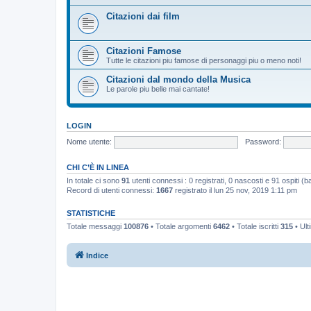
Citazioni dai film
Citazioni Famose
Tutte le citazioni piu famose di personaggi piu o meno noti!
Citazioni dal mondo della Musica
Le parole piu belle mai cantate!
LOGIN
Nome utente:
Password:
CHI C’È IN LINEA
In totale ci sono
91
utenti connessi : 0 registrati, 0 nascosti e 91 ospiti (bas
Record di utenti connessi:
1667
registrato il lun 25 nov, 2019 1:11 pm
STATISTICHE
Totale messaggi
100876
• Totale argomenti
6462
• Totale iscritti
315
• Ult
Indice