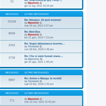
Re: Graj-online.pl gry Filmy-…
g
s
73
m
u
V
da
Maverick
i
s
o
l
e
gio 21 lug, 2011 10:24 pm
o
a
m
t
d
g
e
i
i
g
s
m
u
MESSAGGI
ULTIMO MESSAGGIO
i
s
o
l
o
a
m
t
Re: Iltexano: 10 anni insieme!
52528
g
e
i
V
da
Maverick
g
s
m
e
mar 05 ott, 2021 5:37 pm
i
s
o
d
o
a
m
i
Re: Bird Box
8639
g
e
u
V
da
Maverick
g
s
l
e
lun 21 gen, 2019 7:23 pm
i
s
t
d
o
a
i
i
Re: Sogni abbastanza ricorren…
2342
g
m
u
V
da
Tormento
g
o
l
e
ven 09 feb, 2018 1:49 pm
i
m
t
d
o
e
i
i
Re: Che vi siete fumati stano…
s
m
3730
u
V
da
biancoros
s
o
l
e
gio 26 ago, 2021 1:48 pm
a
m
t
d
g
e
i
i
g
s
m
u
i
s
o
MESSAGGI
ULTIMO MESSAGGIO
l
o
a
m
t
g
e
Re: Anime e Manga: le novità!
i
9997
g
s
V
da
Tormento
m
i
s
e
sab 03 feb, 2018 1:33 am
o
o
a
d
m
g
i
e
g
u
s
MESSAGGI
ULTIMO MESSAGGIO
i
l
s
o
t
a
V
da
Maverick
771
i
g
e
mar 22 nov, 2011 12:42 pm
m
g
d