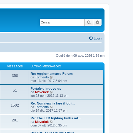
Cerca
Ricerca avanzata
Login
Oggi è dom 09 ago, 2026 1:39 pm
MESSAGGI
ULTIMO MESSAGGIO
Re: Aggiornamento Forum
350
V
da
Tormento
e
mer 13 dic, 2017 3:04 pm
d
i
Portale di nuovo up
51
u
V
da
Maverick
l
e
lun 23 gen, 2012 11:13 pm
t
d
i
i
Re: Non riesci a fare il logi…
1502
m
u
V
da
Tormento
o
l
e
gio 14 dic, 2017 12:57 pm
m
t
d
e
i
i
Re: The LED lighting bulbs nd…
s
201
m
u
V
da
Maverick
s
o
l
e
dom 07 ott, 2012 6:35 pm
a
m
t
d
g
e
i
i