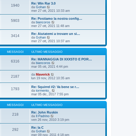
o
i
i
Re: Win Rar 3.0
m
o
1940
u
V
da
Gohan
e
l
e
mer 27 ott, 2021 10:33 am
s
t
d
s
i
i
Re: Postiamo la nostra config…
a
m
5903
u
V
da
biancoros
g
o
l
e
mer 27 ott, 2021 11:48 am
g
m
t
d
i
e
i
i
o
Re: Aiutatemi a trovare un si…
s
3414
m
u
V
da
Gohan
s
o
l
e
mer 27 ott, 2021 10:37 am
a
m
t
d
g
e
i
i
g
s
m
u
MESSAGGI
ULTIMO MESSAGGIO
i
s
o
l
o
a
m
t
Re: MANNAGGIA DI XXXSTO E POR…
6316
g
e
i
V
da
biancoros
g
s
m
e
mar 05 ott, 2021 4:44 pm
i
s
o
d
o
a
m
i
V
da
Maverick
2187
g
e
u
e
lun 19 nov, 2012 10:35 am
g
s
l
d
i
s
t
i
Re: Squirrel #2: Va bene se r…
o
a
i
1793
u
V
da
tormento_
g
m
l
e
mar 05 dic, 2017 7:55 pm
g
o
t
d
i
m
i
i
o
e
m
u
MESSAGGI
ULTIMO MESSAGGIO
s
o
l
s
m
t
Re: John Ruskin
a
218
e
V
i
da
Il Padrino
g
s
e
m
ven 26 nov, 2010 3:19 pm
g
s
d
o
i
a
i
m
Re: la C
o
g
292
u
e
V
da
Gohan
g
l
s
e
mer 09 nov, 2011 4:18 pm