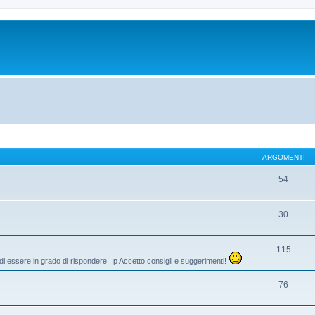
ARGOMENTI
54
30
115
di essere in grado di rispondere! :p Accetto consigli e suggerimenti!
76