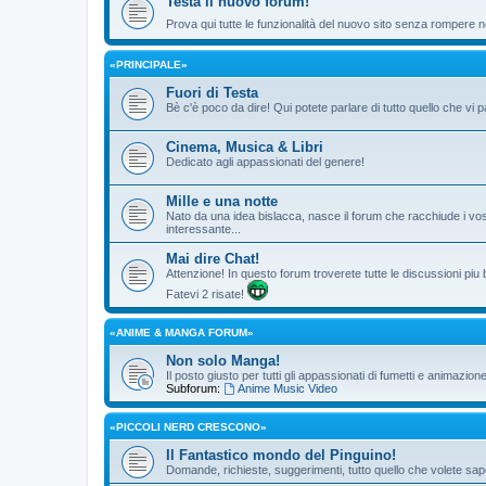
Testa il nuovo forum!
Prova qui tutte le funzionalità del nuovo sito senza rompere ne
«PRINCIPALE»
Fuori di Testa
Bè c'è poco da dire! Qui potete parlare di tutto quello che vi p
Cinema, Musica & Libri
Dedicato agli appassionati del genere!
Mille e una notte
Nato da una idea bislacca, nasce il forum che racchiude i vos
interessante...
Mai dire Chat!
Attenzione! In questo forum troverete tutte le discussioni piu
Fatevi 2 risate!
«ANIME & MANGA FORUM»
Non solo Manga!
Il posto giusto per tutti gli appassionati di fumetti e animazio
Subforum:
Anime Music Video
«PICCOLI NERD CRESCONO»
Il Fantastico mondo del Pinguino!
Domande, richieste, suggerimenti, tutto quello che volete sape