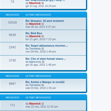
Re: Graj-online.pl gry Filmy-…
g
s
73
m
u
V
da
Maverick
i
s
o
l
e
gio 21 lug, 2011 10:24 pm
o
a
m
t
d
g
e
i
i
g
s
m
u
MESSAGGI
ULTIMO MESSAGGIO
i
s
o
l
o
a
m
t
Re: Iltexano: 10 anni insieme!
52528
g
e
i
V
da
Maverick
g
s
m
e
mar 05 ott, 2021 5:37 pm
i
s
o
d
o
a
m
i
Re: Bird Box
8639
g
e
u
V
da
Maverick
g
s
l
e
lun 21 gen, 2019 7:23 pm
i
s
t
d
o
a
i
i
Re: Sogni abbastanza ricorren…
2342
g
m
u
V
da
Tormento
g
o
l
e
ven 09 feb, 2018 1:49 pm
i
m
t
d
o
e
i
i
Re: Che vi siete fumati stano…
s
m
3730
u
V
da
biancoros
s
o
l
e
gio 26 ago, 2021 1:48 pm
a
m
t
d
g
e
i
i
g
s
m
u
i
s
o
MESSAGGI
ULTIMO MESSAGGIO
l
o
a
m
t
g
e
Re: Anime e Manga: le novità!
i
9997
g
s
V
da
Tormento
m
i
s
e
sab 03 feb, 2018 1:33 am
o
o
a
d
m
g
i
e
g
u
s
MESSAGGI
ULTIMO MESSAGGIO
i
l
s
o
t
a
V
da
Maverick
771
i
g
e
mar 22 nov, 2011 12:42 pm
m
g
d