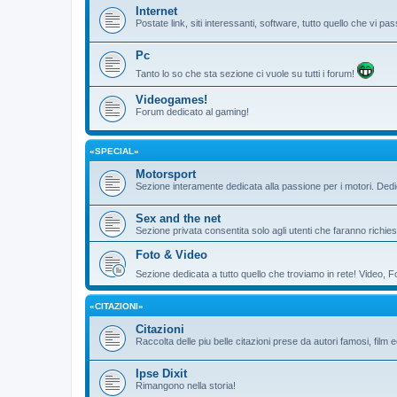
Internet
Postate link, siti interessanti, software, tutto quello che vi 
Pc
Tanto lo so che sta sezione ci vuole su tutti i forum!
Videogames!
Forum dedicato al gaming!
«SPECIAL»
Motorsport
Sezione interamente dedicata alla passione per i motori. De
Sex and the net
Sezione privata consentita solo agli utenti che faranno richies
Foto & Video
Sezione dedicata a tutto quello che troviamo in rete! Video, F
«CITAZIONI»
Citazioni
Raccolta delle piu belle citazioni prese da autori famosi, film 
Ipse Dixit
Rimangono nella storia!