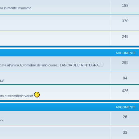
188
passa in mente insomma!
370
249
ARGOMENTI
295
dicata all'unica Automobile del mio cuore.. LANCIA DELTA INTEGRALE!
84
ta!
426
oto e stramberie varie!
ARGOMENTI
26
ecc
33