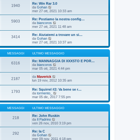
o
i
i
Re: Win Rar 3.0
m
o
1940
u
V
da
Gohan
e
l
e
mer 27 ott, 2021 10:33 am
s
t
d
s
i
i
Re: Postiamo la nostra config…
a
m
5903
u
V
da
biancoros
g
o
l
e
mer 27 ott, 2021 11:48 am
g
m
t
d
i
e
i
i
o
Re: Aiutatemi a trovare un si…
s
3414
m
u
V
da
Gohan
s
o
l
e
mer 27 ott, 2021 10:37 am
a
m
t
d
g
e
i
i
g
s
m
u
MESSAGGI
ULTIMO MESSAGGIO
i
s
o
l
o
a
m
t
Re: MANNAGGIA DI XXXSTO E POR…
6316
g
e
i
V
da
biancoros
g
s
m
e
mar 05 ott, 2021 4:44 pm
i
s
o
d
o
a
m
i
V
da
Maverick
2187
g
e
u
e
lun 19 nov, 2012 10:35 am
g
s
l
d
i
s
t
i
Re: Squirrel #2: Va bene se r…
o
a
i
1793
u
V
da
tormento_
g
m
l
e
mar 05 dic, 2017 7:55 pm
g
o
t
d
i
m
i
i
o
e
m
u
MESSAGGI
ULTIMO MESSAGGIO
s
o
l
s
m
t
Re: John Ruskin
a
218
e
V
i
da
Il Padrino
g
s
e
m
ven 26 nov, 2010 3:19 pm
g
s
d
o
i
a
i
m
Re: la C
o
g
292
u
e
V
da
Gohan
g
l
s
e
mer 09 nov, 2011 4:18 pm