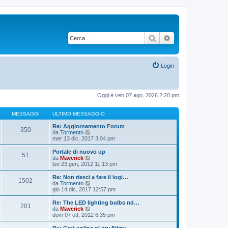
Cerca
Ricerca avanzata
Login
Oggi è ven 07 ago, 2026 2:20 pm
MESSAGGI
ULTIMO MESSAGGIO
Re: Aggiornamento Forum
350
V
da
Tormento
e
mer 13 dic, 2017 3:04 pm
d
i
Portale di nuovo up
51
u
V
da
Maverick
l
e
lun 23 gen, 2012 11:13 pm
t
d
i
i
Re: Non riesci a fare il logi…
1502
m
u
V
da
Tormento
o
l
e
gio 14 dic, 2017 12:57 pm
m
t
d
e
i
i
Re: The LED lighting bulbs nd…
s
201
m
u
V
da
Maverick
s
o
l
e
dom 07 ott, 2012 6:35 pm
a
m
t
d
g
e
i
i