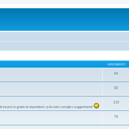
ARGOMENTI
54
30
115
di essere in grado di rispondere! :p Accetto consigli e suggerimenti!
76