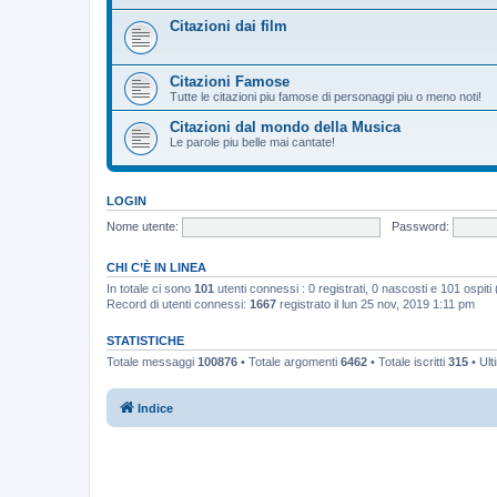
Citazioni dai film
Citazioni Famose
Tutte le citazioni piu famose di personaggi piu o meno noti!
Citazioni dal mondo della Musica
Le parole piu belle mai cantate!
LOGIN
Nome utente:
Password:
CHI C’È IN LINEA
In totale ci sono
101
utenti connessi : 0 registrati, 0 nascosti e 101 ospiti (b
Record di utenti connessi:
1667
registrato il lun 25 nov, 2019 1:11 pm
STATISTICHE
Totale messaggi
100876
• Totale argomenti
6462
• Totale iscritti
315
• Ult
Indice