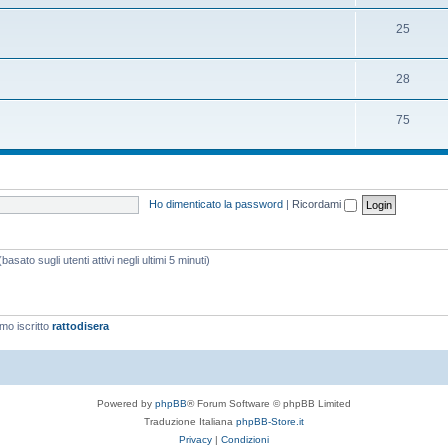
25
28
75
Ho dimenticato la password
|
Ricordami
asato sugli utenti attivi negli ultimi 5 minuti)
imo iscritto
rattodisera
Powered by
phpBB
® Forum Software © phpBB Limited
Traduzione Italiana
phpBB-Store.it
Privacy
|
Condizioni