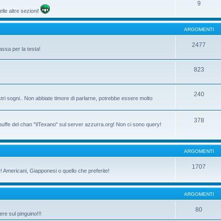
9
lle altre sezioni!
ARGOMENTI
2477
assa per la testa!
823
240
tri sogni.. Non abbiate timore di parlarne, potrebbe essere molto
378
 buffe del chan "IlTexano" sul server azzurra.org! Non ci sono query!
ARGOMENTI
1707
ne! Americani, Giapponesi o quello che preferite!
ARGOMENTI
80
re sul pinguino!!!