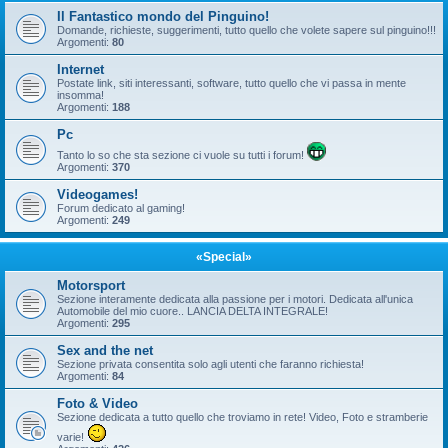
Il Fantastico mondo del Pinguino!
Domande, richieste, suggerimenti, tutto quello che volete sapere sul pinguino!!!
Argomenti:
80
Internet
Postate link, siti interessanti, software, tutto quello che vi passa in mente
insomma!
Argomenti:
188
Pc
Tanto lo so che sta sezione ci vuole su tutti i forum!
Argomenti:
370
Videogames!
Forum dedicato al gaming!
Argomenti:
249
«Special»
Motorsport
Sezione interamente dedicata alla passione per i motori. Dedicata all'unica
Automobile del mio cuore.. LANCIA DELTA INTEGRALE!
Argomenti:
295
Sex and the net
Sezione privata consentita solo agli utenti che faranno richiesta!
Argomenti:
84
Foto & Video
Sezione dedicata a tutto quello che troviamo in rete! Video, Foto e stramberie
varie!