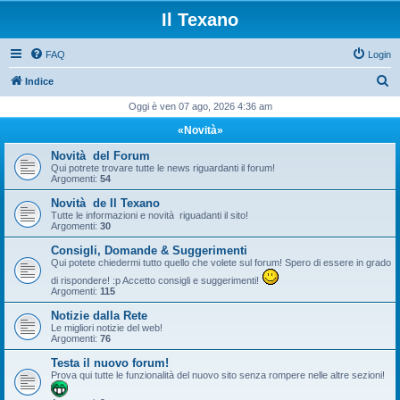
Il Texano
FAQ
Login
C
Indice
e
Oggi è ven 07 ago, 2026 4:36 am
r
«Novità»
c
Novità del Forum
a
Qui potrete trovare tutte le news riguardanti il forum!
Argomenti:
54
Novità de Il Texano
Tutte le informazioni e novità riguadanti il sito!
Argomenti:
30
Consigli, Domande & Suggerimenti
Qui potete chiedermi tutto quello che volete sul forum! Spero di essere in grado
di rispondere! :p Accetto consigli e suggerimenti!
Argomenti:
115
Notizie dalla Rete
Le migliori notizie del web!
Argomenti:
76
Testa il nuovo forum!
Prova qui tutte le funzionalità del nuovo sito senza rompere nelle altre sezioni!