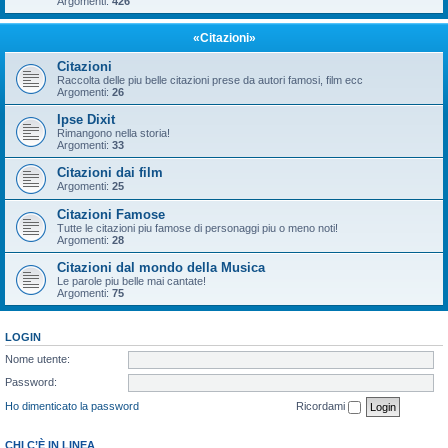
Argomenti:
426
«Citazioni»
Citazioni
Raccolta delle piu belle citazioni prese da autori famosi, film ecc
Argomenti:
26
Ipse Dixit
Rimangono nella storia!
Argomenti:
33
Citazioni dai film
Argomenti:
25
Citazioni Famose
Tutte le citazioni piu famose di personaggi piu o meno noti!
Argomenti:
28
Citazioni dal mondo della Musica
Le parole piu belle mai cantate!
Argomenti:
75
LOGIN
Nome utente:
Password:
Ho dimenticato la password
Ricordami
CHI C’È IN LINEA