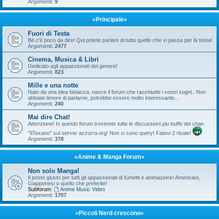
Argomenti:
9
«Principale»
Fuori di Testa
Bè c'è poco da dire! Qui potete parlare di tutto quello che vi passa per la testa!
Argomenti:
2477
Cinema, Musica & Libri
Dedicato agli appassionati del genere!
Argomenti:
823
Mille e una notte
Nato da una idea bislacca, nasce il forum che racchiude i vostri sogni.. Non
abbiate timore di parlarne, potrebbe essere molto interessante...
Argomenti:
240
Mai dire Chat!
Attenzione! In questo forum troverete tutte le discussioni piu buffe del chan
"IlTexano" sul server azzurra.org! Non ci sono query! Fatevi 2 risate!
Argomenti:
378
«Anime & Manga Forum»
Non solo Manga!
Il posto giusto per tutti gli appassionati di fumetti e animazione! Americani,
Giapponesi o quello che preferite!
Subforum:
Anime Music Video
Argomenti:
1707
«Piccoli Nerd crescono»