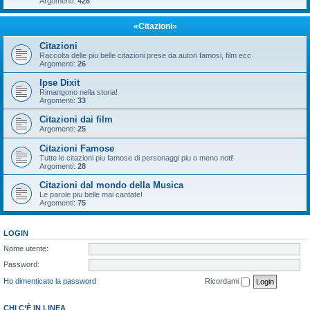
Argomenti:
426
«Citazioni»
Citazioni
Raccolta delle piu belle citazioni prese da autori famosi, film ecc
Argomenti:
26
Ipse Dixit
Rimangono nella storia!
Argomenti:
33
Citazioni dai film
Argomenti:
25
Citazioni Famose
Tutte le citazioni piu famose di personaggi piu o meno noti!
Argomenti:
28
Citazioni dal mondo della Musica
Le parole piu belle mai cantate!
Argomenti:
75
LOGIN
Nome utente:
Password:
Ho dimenticato la password
Ricordami
CHI C’È IN LINEA