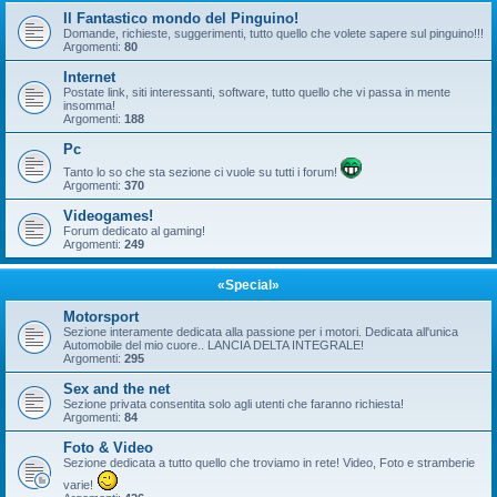
Il Fantastico mondo del Pinguino!
Domande, richieste, suggerimenti, tutto quello che volete sapere sul pinguino!!!
Argomenti:
80
Internet
Postate link, siti interessanti, software, tutto quello che vi passa in mente
insomma!
Argomenti:
188
Pc
Tanto lo so che sta sezione ci vuole su tutti i forum!
Argomenti:
370
Videogames!
Forum dedicato al gaming!
Argomenti:
249
«Special»
Motorsport
Sezione interamente dedicata alla passione per i motori. Dedicata all'unica
Automobile del mio cuore.. LANCIA DELTA INTEGRALE!
Argomenti:
295
Sex and the net
Sezione privata consentita solo agli utenti che faranno richiesta!
Argomenti:
84
Foto & Video
Sezione dedicata a tutto quello che troviamo in rete! Video, Foto e stramberie
varie!