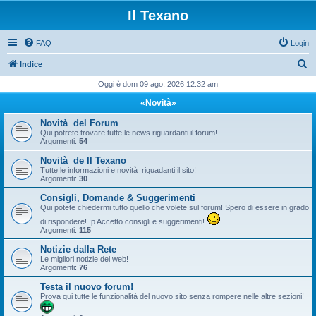
Il Texano
FAQ
Login
C
Indice
e
Oggi è dom 09 ago, 2026 12:32 am
r
«Novità»
c
Novità del Forum
a
Qui potrete trovare tutte le news riguardanti il forum!
Argomenti:
54
Novità de Il Texano
Tutte le informazioni e novità riguadanti il sito!
Argomenti:
30
Consigli, Domande & Suggerimenti
Qui potete chiedermi tutto quello che volete sul forum! Spero di essere in grado
di rispondere! :p Accetto consigli e suggerimenti!
Argomenti:
115
Notizie dalla Rete
Le migliori notizie del web!
Argomenti:
76
Testa il nuovo forum!
Prova qui tutte le funzionalità del nuovo sito senza rompere nelle altre sezioni!