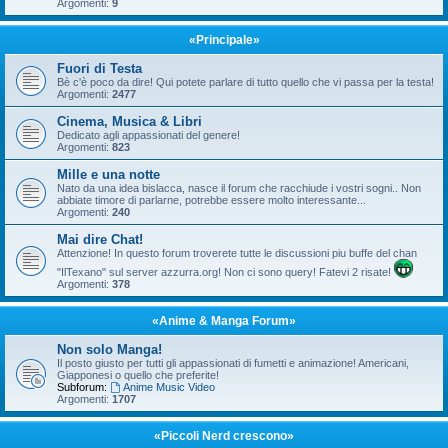
Argomenti:
9
«Principale»
Fuori di Testa
Bè c'è poco da dire! Qui potete parlare di tutto quello che vi passa per la testa!
Argomenti:
2477
Cinema, Musica & Libri
Dedicato agli appassionati del genere!
Argomenti:
823
Mille e una notte
Nato da una idea bislacca, nasce il forum che racchiude i vostri sogni.. Non
abbiate timore di parlarne, potrebbe essere molto interessante...
Argomenti:
240
Mai dire Chat!
Attenzione! In questo forum troverete tutte le discussioni piu buffe del chan
"IlTexano" sul server azzurra.org! Non ci sono query! Fatevi 2 risate!
Argomenti:
378
«Anime & Manga Forum»
Non solo Manga!
Il posto giusto per tutti gli appassionati di fumetti e animazione! Americani,
Giapponesi o quello che preferite!
Subforum:
Anime Music Video
Argomenti:
1707
«Piccoli Nerd crescono»