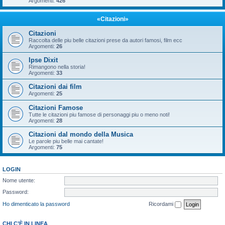
Argomenti:
426
«Citazioni»
Citazioni
Raccolta delle piu belle citazioni prese da autori famosi, film ecc
Argomenti:
26
Ipse Dixit
Rimangono nella storia!
Argomenti:
33
Citazioni dai film
Argomenti:
25
Citazioni Famose
Tutte le citazioni piu famose di personaggi piu o meno noti!
Argomenti:
28
Citazioni dal mondo della Musica
Le parole piu belle mai cantate!
Argomenti:
75
LOGIN
Nome utente:
Password:
Ho dimenticato la password
Ricordami
CHI C’È IN LINEA