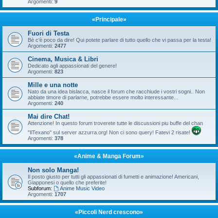
Argomenti:
9
«Principale»
Fuori di Testa
Bè c'è poco da dire! Qui potete parlare di tutto quello che vi passa per la testa!
Argomenti:
2477
Cinema, Musica & Libri
Dedicato agli appassionati del genere!
Argomenti:
823
Mille e una notte
Nato da una idea bislacca, nasce il forum che racchiude i vostri sogni.. Non
abbiate timore di parlarne, potrebbe essere molto interessante...
Argomenti:
240
Mai dire Chat!
Attenzione! In questo forum troverete tutte le discussioni piu buffe del chan
"IlTexano" sul server azzurra.org! Non ci sono query! Fatevi 2 risate!
Argomenti:
378
«Anime & Manga Forum»
Non solo Manga!
Il posto giusto per tutti gli appassionati di fumetti e animazione! Americani,
Giapponesi o quello che preferite!
Subforum:
Anime Music Video
Argomenti:
1707
«Piccoli Nerd crescono»