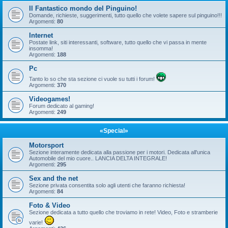
Il Fantastico mondo del Pinguino!
Domande, richieste, suggerimenti, tutto quello che volete sapere sul pinguino!!!
Argomenti:
80
Internet
Postate link, siti interessanti, software, tutto quello che vi passa in mente
insomma!
Argomenti:
188
Pc
Tanto lo so che sta sezione ci vuole su tutti i forum!
Argomenti:
370
Videogames!
Forum dedicato al gaming!
Argomenti:
249
«Special»
Motorsport
Sezione interamente dedicata alla passione per i motori. Dedicata all'unica
Automobile del mio cuore.. LANCIA DELTA INTEGRALE!
Argomenti:
295
Sex and the net
Sezione privata consentita solo agli utenti che faranno richiesta!
Argomenti:
84
Foto & Video
Sezione dedicata a tutto quello che troviamo in rete! Video, Foto e stramberie
varie!