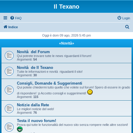
Il Texano
FAQ
Login
C
Indice
e
Oggi è dom 09 ago, 2026 5:45 pm
r
«Novità»
c
Novità del Forum
a
Qui potrete trovare tutte le news riguardanti il forum!
Argomenti:
54
Novità de Il Texano
Tutte le informazioni e novità riguadanti il sito!
Argomenti:
30
Consigli, Domande & Suggerimenti
Qui potete chiedermi tutto quello che volete sul forum! Spero di essere in grado
di rispondere! :p Accetto consigli e suggerimenti!
Argomenti:
115
Notizie dalla Rete
Le migliori notizie del web!
Argomenti:
76
Testa il nuovo forum!
Prova qui tutte le funzionalità del nuovo sito senza rompere nelle altre sezioni!