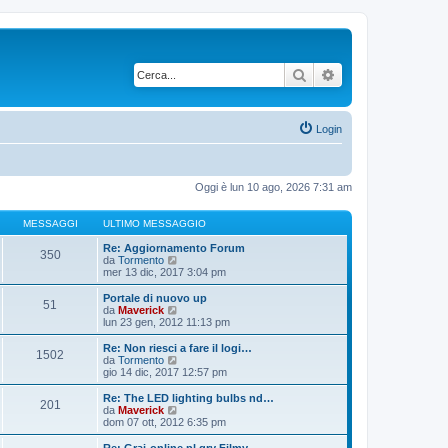
Cerca
Ricerca avanzata
Login
Oggi è lun 10 ago, 2026 7:31 am
MESSAGGI
ULTIMO MESSAGGIO
Re: Aggiornamento Forum
350
V
da
Tormento
e
mer 13 dic, 2017 3:04 pm
d
i
Portale di nuovo up
51
u
V
da
Maverick
l
e
lun 23 gen, 2012 11:13 pm
t
d
i
i
Re: Non riesci a fare il logi…
1502
m
u
V
da
Tormento
o
l
e
gio 14 dic, 2017 12:57 pm
m
t
d
e
i
i
Re: The LED lighting bulbs nd…
s
201
m
u
V
da
Maverick
s
o
l
e
dom 07 ott, 2012 6:35 pm
a
m
t
d
g
e
i
i