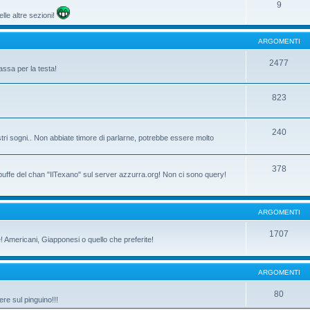
9
lle altre sezioni!
ARGOMENTI
2477
assa per la testa!
823
240
tri sogni.. Non abbiate timore di parlarne, potrebbe essere molto
378
 buffe del chan "IlTexano" sul server azzurra.org! Non ci sono query!
ARGOMENTI
1707
ne! Americani, Giapponesi o quello che preferite!
ARGOMENTI
80
re sul pinguino!!!