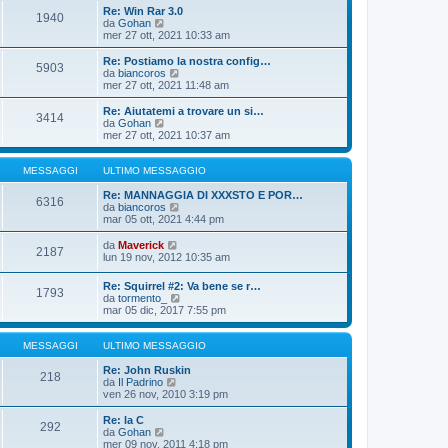
o
i
i
Re: Win Rar 3.0
m
o
1940
u
V
da
Gohan
e
l
e
mer 27 ott, 2021 10:33 am
s
t
d
s
i
i
Re: Postiamo la nostra config…
a
m
5903
u
V
da
biancoros
g
o
l
e
mer 27 ott, 2021 11:48 am
g
m
t
d
i
e
i
i
o
Re: Aiutatemi a trovare un si…
s
3414
m
u
V
da
Gohan
s
o
l
e
mer 27 ott, 2021 10:37 am
a
m
t
d
g
e
i
i
g
s
m
u
MESSAGGI
ULTIMO MESSAGGIO
i
s
o
l
o
a
m
t
Re: MANNAGGIA DI XXXSTO E POR…
6316
g
e
i
V
da
biancoros
g
s
m
e
mar 05 ott, 2021 4:44 pm
i
s
o
d
o
a
m
i
V
da
Maverick
2187
g
e
u
e
lun 19 nov, 2012 10:35 am
g
s
l
d
i
s
t
i
Re: Squirrel #2: Va bene se r…
o
a
i
1793
u
V
da
tormento_
g
m
l
e
mar 05 dic, 2017 7:55 pm
g
o
t
d
i
m
i
i
o
e
m
u
MESSAGGI
ULTIMO MESSAGGIO
s
o
l
s
m
t
Re: John Ruskin
a
218
e
V
i
da
Il Padrino
g
s
e
m
ven 26 nov, 2010 3:19 pm
g
s
d
o
i
a
i
m
Re: la C
o
g
292
u
e
V
da
Gohan
g
l
s
e
mer 09 nov, 2011 4:18 pm