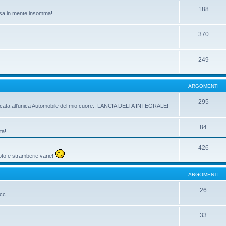
188
passa in mente insomma!
370
249
ARGOMENTI
295
dicata all'unica Automobile del mio cuore.. LANCIA DELTA INTEGRALE!
84
ta!
426
oto e stramberie varie!
ARGOMENTI
26
ecc
33