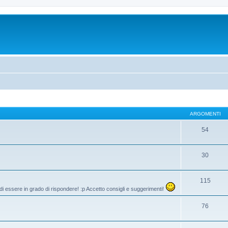
ARGOMENTI
54
30
115
di essere in grado di rispondere! :p Accetto consigli e suggerimenti!
76