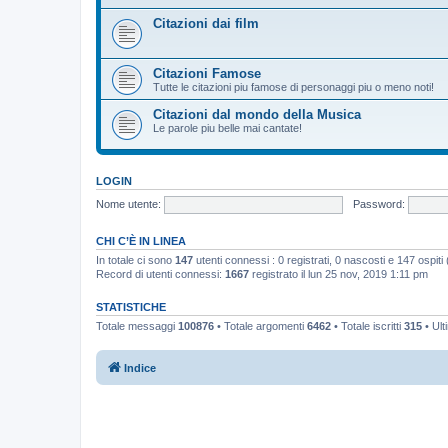
Citazioni dai film
Citazioni Famose
Tutte le citazioni piu famose di personaggi piu o meno noti!
Citazioni dal mondo della Musica
Le parole piu belle mai cantate!
LOGIN
Nome utente:
Password:
CHI C’È IN LINEA
In totale ci sono
147
utenti connessi : 0 registrati, 0 nascosti e 147 ospiti (b
Record di utenti connessi:
1667
registrato il lun 25 nov, 2019 1:11 pm
STATISTICHE
Totale messaggi
100876
• Totale argomenti
6462
• Totale iscritti
315
• Ult
Indice