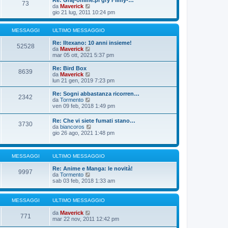
Re: Graj-online.pl gry Filmy-…
g
s
73
m
u
V
da
Maverick
i
s
o
l
e
gio 21 lug, 2011 10:24 pm
o
a
m
t
d
g
e
i
i
g
s
m
u
MESSAGGI
ULTIMO MESSAGGIO
i
s
o
l
o
a
m
t
Re: Iltexano: 10 anni insieme!
52528
g
e
i
V
da
Maverick
g
s
m
e
mar 05 ott, 2021 5:37 pm
i
s
o
d
o
a
m
i
Re: Bird Box
8639
g
e
u
V
da
Maverick
g
s
l
e
lun 21 gen, 2019 7:23 pm
i
s
t
d
o
a
i
i
Re: Sogni abbastanza ricorren…
2342
g
m
u
V
da
Tormento
g
o
l
e
ven 09 feb, 2018 1:49 pm
i
m
t
d
o
e
i
i
Re: Che vi siete fumati stano…
s
m
3730
u
V
da
biancoros
s
o
l
e
gio 26 ago, 2021 1:48 pm
a
m
t
d
g
e
i
i
g
s
m
u
i
s
o
MESSAGGI
ULTIMO MESSAGGIO
l
o
a
m
t
g
e
Re: Anime e Manga: le novità!
i
9997
g
s
V
da
Tormento
m
i
s
e
sab 03 feb, 2018 1:33 am
o
o
a
d
m
g
i
e
g
u
s
MESSAGGI
ULTIMO MESSAGGIO
i
l
s
o
t
a
V
da
Maverick
771
i
g
e
mar 22 nov, 2011 12:42 pm
m
g
d