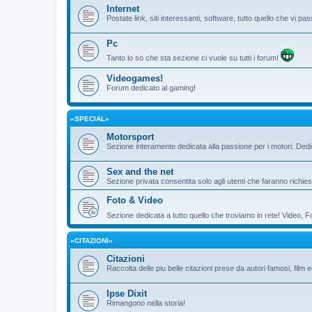
Internet
Postate link, siti interessanti, software, tutto quello che vi 
Pc
Tanto lo so che sta sezione ci vuole su tutti i forum!
Videogames!
Forum dedicato al gaming!
«SPECIAL»
Motorsport
Sezione interamente dedicata alla passione per i motori. De
Sex and the net
Sezione privata consentita solo agli utenti che faranno richies
Foto & Video
Sezione dedicata a tutto quello che troviamo in rete! Video, F
«CITAZIONI»
Citazioni
Raccolta delle piu belle citazioni prese da autori famosi, film 
Ipse Dixit
Rimangono nella storia!