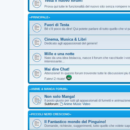
Testa il nuovo forum!
Prova qui tutte le funzionalità del nuovo sito senza rompere ne
«PRINCIPALE»
Fuori di Testa
Bè c'è poco da dire! Qui potete parlare di tutto quello che vi p
Cinema, Musica & Libri
Dedicato agli appassionati del genere!
Mille e una notte
Nato da una idea bislacca, nasce il forum che racchiude i vos
interessante...
Mai dire Chat!
Attenzione! In questo forum troverete tutte le discussioni piu
Fatevi 2 risate!
«ANIME & MANGA FORUM»
Non solo Manga!
Il posto giusto per tutti gli appassionati di fumetti e animazio
Subforum:
Anime Music Video
«PICCOLI NERD CRESCONO»
Il Fantastico mondo del Pinguino!
Domande, richieste, suggerimenti, tutto quello che volete sape