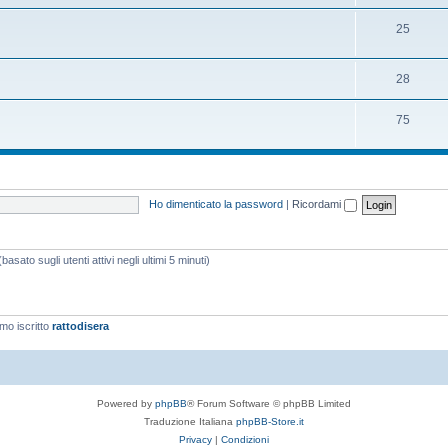
25
28
75
Ho dimenticato la password
|
Ricordami
asato sugli utenti attivi negli ultimi 5 minuti)
imo iscritto
rattodisera
Powered by
phpBB
® Forum Software © phpBB Limited
Traduzione Italiana
phpBB-Store.it
Privacy
|
Condizioni