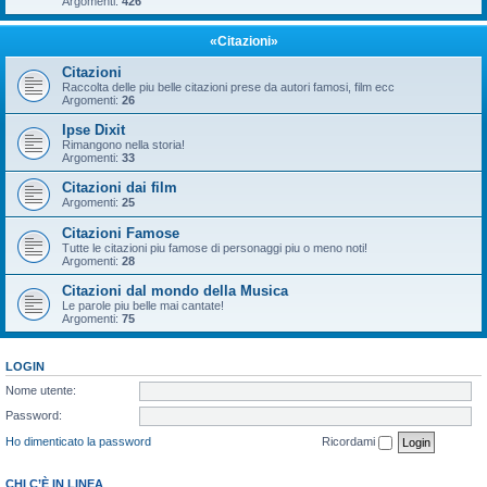
Argomenti:
426
«Citazioni»
Citazioni
Raccolta delle piu belle citazioni prese da autori famosi, film ecc
Argomenti:
26
Ipse Dixit
Rimangono nella storia!
Argomenti:
33
Citazioni dai film
Argomenti:
25
Citazioni Famose
Tutte le citazioni piu famose di personaggi piu o meno noti!
Argomenti:
28
Citazioni dal mondo della Musica
Le parole piu belle mai cantate!
Argomenti:
75
LOGIN
Nome utente:
Password:
Ho dimenticato la password
Ricordami
CHI C’È IN LINEA