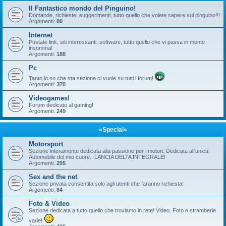
Il Fantastico mondo del Pinguino!
Domande, richieste, suggerimenti, tutto quello che volete sapere sul pinguino!!!
Argomenti:
80
Internet
Postate link, siti interessanti, software, tutto quello che vi passa in mente
insomma!
Argomenti:
188
Pc
Tanto lo so che sta sezione ci vuole su tutti i forum!
Argomenti:
370
Videogames!
Forum dedicato al gaming!
Argomenti:
249
«Special»
Motorsport
Sezione interamente dedicata alla passione per i motori. Dedicata all'unica
Automobile del mio cuore.. LANCIA DELTA INTEGRALE!
Argomenti:
295
Sex and the net
Sezione privata consentita solo agli utenti che faranno richiesta!
Argomenti:
84
Foto & Video
Sezione dedicata a tutto quello che troviamo in rete! Video, Foto e stramberie
varie!