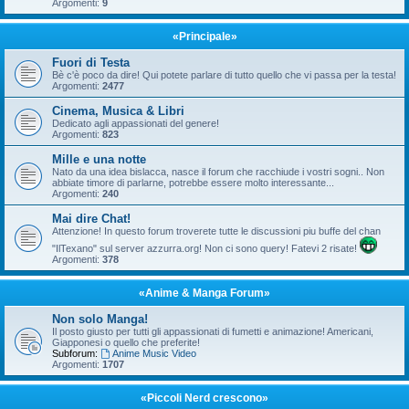
Argomenti:
9
«Principale»
Fuori di Testa
Bè c'è poco da dire! Qui potete parlare di tutto quello che vi passa per la testa!
Argomenti:
2477
Cinema, Musica & Libri
Dedicato agli appassionati del genere!
Argomenti:
823
Mille e una notte
Nato da una idea bislacca, nasce il forum che racchiude i vostri sogni.. Non
abbiate timore di parlarne, potrebbe essere molto interessante...
Argomenti:
240
Mai dire Chat!
Attenzione! In questo forum troverete tutte le discussioni piu buffe del chan
"IlTexano" sul server azzurra.org! Non ci sono query! Fatevi 2 risate!
Argomenti:
378
«Anime & Manga Forum»
Non solo Manga!
Il posto giusto per tutti gli appassionati di fumetti e animazione! Americani,
Giapponesi o quello che preferite!
Subforum:
Anime Music Video
Argomenti:
1707
«Piccoli Nerd crescono»