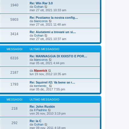
o
i
i
Re: Win Rar 3.0
m
o
1940
u
V
da
Gohan
e
l
e
mer 27 ott, 2021 10:33 am
s
t
d
s
i
i
Re: Postiamo la nostra config…
a
m
5903
u
V
da
biancoros
g
o
l
e
mer 27 ott, 2021 11:48 am
g
m
t
d
i
e
i
i
o
Re: Aiutatemi a trovare un si…
s
3414
m
u
V
da
Gohan
s
o
l
e
mer 27 ott, 2021 10:37 am
a
m
t
d
g
e
i
i
g
s
m
u
MESSAGGI
ULTIMO MESSAGGIO
i
s
o
l
o
a
m
t
Re: MANNAGGIA DI XXXSTO E POR…
6316
g
e
i
V
da
biancoros
g
s
m
e
mar 05 ott, 2021 4:44 pm
i
s
o
d
o
a
m
i
V
da
Maverick
2187
g
e
u
e
lun 19 nov, 2012 10:35 am
g
s
l
d
i
s
t
i
Re: Squirrel #2: Va bene se r…
o
a
i
1793
u
V
da
tormento_
g
m
l
e
mar 05 dic, 2017 7:55 pm
g
o
t
d
i
m
i
i
o
e
m
u
MESSAGGI
ULTIMO MESSAGGIO
s
o
l
s
m
t
Re: John Ruskin
a
218
e
V
i
da
Il Padrino
g
s
e
m
ven 26 nov, 2010 3:19 pm
g
s
d
o
i
a
i
m
Re: la C
o
g
292
u
e
V
da
Gohan
g
l
s
e
mer 09 nov, 2011 4:18 pm