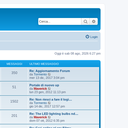
Cerca
Ricerca avanzata
Login
Oggi è sab 08 ago, 2026 6:27 pm
MESSAGGI
ULTIMO MESSAGGIO
Re: Aggiornamento Forum
350
V
da
Tormento
e
mer 13 dic, 2017 3:04 pm
d
i
Portale di nuovo up
51
u
V
da
Maverick
l
e
lun 23 gen, 2012 11:13 pm
t
d
i
i
Re: Non riesci a fare il logi…
1502
m
u
V
da
Tormento
o
l
e
gio 14 dic, 2017 12:57 pm
m
t
d
e
i
i
Re: The LED lighting bulbs nd…
s
201
m
u
V
da
Maverick
s
o
l
e
dom 07 ott, 2012 6:35 pm
a
m
t
d
g
e
i
i