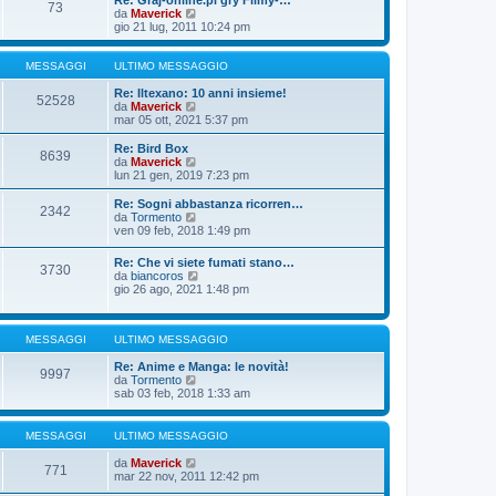
Re: Graj-online.pl gry Filmy-…
g
s
73
m
u
V
da
Maverick
i
s
o
l
e
gio 21 lug, 2011 10:24 pm
o
a
m
t
d
g
e
i
i
g
s
m
u
MESSAGGI
ULTIMO MESSAGGIO
i
s
o
l
o
a
m
t
Re: Iltexano: 10 anni insieme!
52528
g
e
i
V
da
Maverick
g
s
m
e
mar 05 ott, 2021 5:37 pm
i
s
o
d
o
a
m
i
Re: Bird Box
8639
g
e
u
V
da
Maverick
g
s
l
e
lun 21 gen, 2019 7:23 pm
i
s
t
d
o
a
i
i
Re: Sogni abbastanza ricorren…
2342
g
m
u
V
da
Tormento
g
o
l
e
ven 09 feb, 2018 1:49 pm
i
m
t
d
o
e
i
i
Re: Che vi siete fumati stano…
s
m
3730
u
V
da
biancoros
s
o
l
e
gio 26 ago, 2021 1:48 pm
a
m
t
d
g
e
i
i
g
s
m
u
i
s
o
MESSAGGI
ULTIMO MESSAGGIO
l
o
a
m
t
g
e
Re: Anime e Manga: le novità!
i
9997
g
s
V
da
Tormento
m
i
s
e
sab 03 feb, 2018 1:33 am
o
o
a
d
m
g
i
e
g
u
s
MESSAGGI
ULTIMO MESSAGGIO
i
l
s
o
t
a
V
da
Maverick
771
i
g
e
mar 22 nov, 2011 12:42 pm
m
g
d