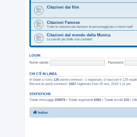
Citazioni dai film
Citazioni Famose
Tutte le citazioni piu famose di personaggi piu o meno noti!
Citazioni dal mondo della Musica
Le parole piu belle mai cantate!
LOGIN
Nome utente:
Password:
CHI C’È IN LINEA
In totale ci sono
126
utenti connessi : 1 registrato, 0 nascosti e 125 ospiti (
Record di utenti connessi:
1667
registrato il lun 25 nov, 2019 1:11 pm
STATISTICHE
Totale messaggi
100876
• Totale argomenti
6462
• Totale iscritti
315
• Ult
Indice