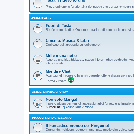
Testa il nuovo forum!
Prova qui tutte le funzionalità del nuovo sito senza rompere ne
«PRINCIPALE»
Fuori di Testa
Bè c'è poco da dire! Qui potete parlare di tutto quello che vi p
Cinema, Musica & Libri
Dedicato agli appassionati del genere!
Mille e una notte
Nato da una idea bislacca, nasce il forum che racchiude i vos
interessante...
Mai dire Chat!
Attenzione! In questo forum troverete tutte le discussioni piu
Fatevi 2 risate!
«ANIME & MANGA FORUM»
Non solo Manga!
Il posto giusto per tutti gli appassionati di fumetti e animazio
Subforum:
Anime Music Video
«PICCOLI NERD CRESCONO»
Il Fantastico mondo del Pinguino!
Domande, richieste, suggerimenti, tutto quello che volete sape