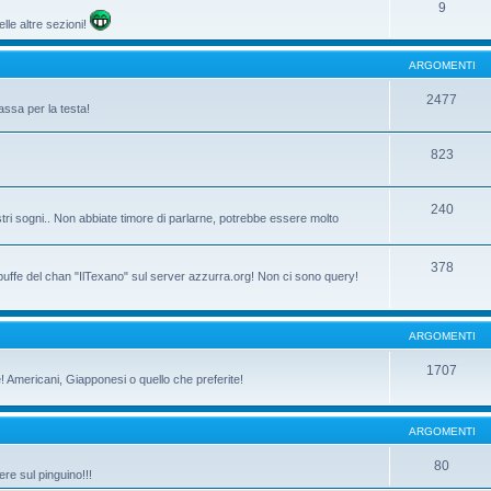
9
lle altre sezioni!
ARGOMENTI
2477
assa per la testa!
823
240
tri sogni.. Non abbiate timore di parlarne, potrebbe essere molto
378
 buffe del chan "IlTexano" sul server azzurra.org! Non ci sono query!
ARGOMENTI
1707
ne! Americani, Giapponesi o quello che preferite!
ARGOMENTI
80
re sul pinguino!!!