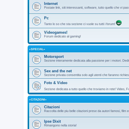
Internet
Postate link, siti interessanti, software, tutto quello che vi 
Pc
Tanto lo so che sta sezione ci vuole su tutti i forum!
Videogames!
Forum dedicato al gaming!
«SPECIAL»
Motorsport
Sezione interamente dedicata alla passione per i motori. De
Sex and the net
Sezione privata consentita solo agli utenti che faranno richies
Foto & Video
Sezione dedicata a tutto quello che troviamo in rete! Video, F
«CITAZIONI»
Citazioni
Raccolta delle piu belle citazioni prese da autori famosi, film 
Ipse Dixit
Rimangono nella storia!