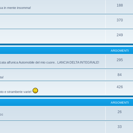
188
passa in mente insomma!
370
249
ARGOMENTI
295
dicata all'unica Automobile del mio cuore.. LANCIA DELTA INTEGRALE!
84
ta!
426
oto e stramberie varie!
ARGOMENTI
26
ecc
33