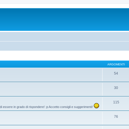
ARGOMENTI
54
30
115
di essere in grado di rispondere! :p Accetto consigli e suggerimenti!
76