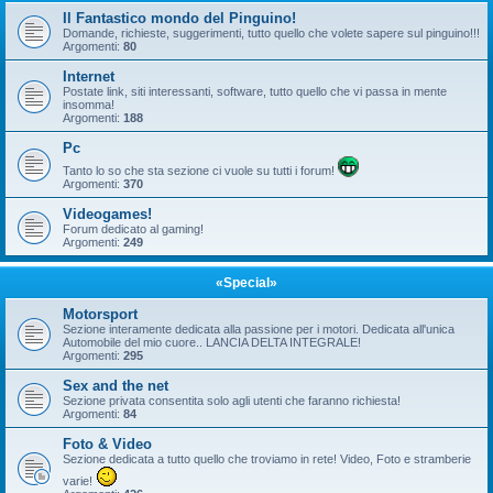
Il Fantastico mondo del Pinguino!
Domande, richieste, suggerimenti, tutto quello che volete sapere sul pinguino!!!
Argomenti:
80
Internet
Postate link, siti interessanti, software, tutto quello che vi passa in mente
insomma!
Argomenti:
188
Pc
Tanto lo so che sta sezione ci vuole su tutti i forum!
Argomenti:
370
Videogames!
Forum dedicato al gaming!
Argomenti:
249
«Special»
Motorsport
Sezione interamente dedicata alla passione per i motori. Dedicata all'unica
Automobile del mio cuore.. LANCIA DELTA INTEGRALE!
Argomenti:
295
Sex and the net
Sezione privata consentita solo agli utenti che faranno richiesta!
Argomenti:
84
Foto & Video
Sezione dedicata a tutto quello che troviamo in rete! Video, Foto e stramberie
varie!