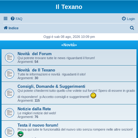
Il Texano
FAQ
Login
C
Indice
e
Oggi è sab 08 ago, 2026 10:09 pm
r
«Novità»
c
Novità del Forum
a
Qui potrete trovare tutte le news riguardanti il forum!
Argomenti:
54
Novità de Il Texano
Tutte le informazioni e novità riguadanti il sito!
Argomenti:
30
Consigli, Domande & Suggerimenti
Qui potete chiedermi tutto quello che volete sul forum! Spero di essere in grado
di rispondere! :p Accetto consigli e suggerimenti!
Argomenti:
115
Notizie dalla Rete
Le migliori notizie del web!
Argomenti:
76
Testa il nuovo forum!
Prova qui tutte le funzionalità del nuovo sito senza rompere nelle altre sezioni!