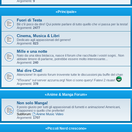
Argomenti:
9
«Principale»
Fuori di Testa
Bè c'è poco da dire! Qui potete parlare di tutto quello che vi passa per la testa!
Argomenti:
2477
Cinema, Musica & Libri
Dedicato agli appassionati del genere!
Argomenti:
823
Mille e una notte
Nato da una idea bislacca, nasce il forum che racchiude i vostri sogni.. Non
abbiate timore di parlarne, potrebbe essere molto interessante...
Argomenti:
240
Mai dire Chat!
Attenzione! In questo forum troverete tutte le discussioni piu buffe del chan
"IlTexano" sul server azzurra.org! Non ci sono query! Fatevi 2 risate!
Argomenti:
378
«Anime & Manga Forum»
Non solo Manga!
Il posto giusto per tutti gli appassionati di fumetti e animazione! Americani,
Giapponesi o quello che preferite!
Subforum:
Anime Music Video
Argomenti:
1707
«Piccoli Nerd crescono»