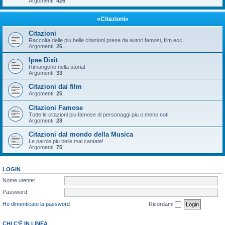
Argomenti:
426
«Citazioni»
Citazioni
Raccolta delle piu belle citazioni prese da autori famosi, film ecc
Argomenti:
26
Ipse Dixit
Rimangono nella storia!
Argomenti:
33
Citazioni dai film
Argomenti:
25
Citazioni Famose
Tutte le citazioni piu famose di personaggi piu o meno noti!
Argomenti:
28
Citazioni dal mondo della Musica
Le parole piu belle mai cantate!
Argomenti:
75
LOGIN
Nome utente:
Password:
Ho dimenticato la password
Ricordami
CHI C’È IN LINEA