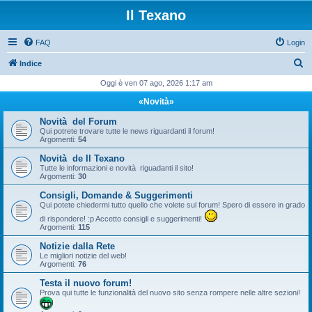
Il Texano
FAQ
Login
C
Indice
e
Oggi è ven 07 ago, 2026 1:17 am
r
«Novità»
c
Novità del Forum
a
Qui potrete trovare tutte le news riguardanti il forum!
Argomenti:
54
Novità de Il Texano
Tutte le informazioni e novità riguadanti il sito!
Argomenti:
30
Consigli, Domande & Suggerimenti
Qui potete chiedermi tutto quello che volete sul forum! Spero di essere in grado
di rispondere! :p Accetto consigli e suggerimenti!
Argomenti:
115
Notizie dalla Rete
Le migliori notizie del web!
Argomenti:
76
Testa il nuovo forum!
Prova qui tutte le funzionalità del nuovo sito senza rompere nelle altre sezioni!