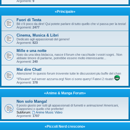
Argomenti:
9
«Principale»
Fuori di Testa
Bè c'è poco da dire! Qui potete parlare di tutto quello che vi passa per la testa!
Argomenti:
2477
Cinema, Musica & Libri
Dedicato agli appassionati del genere!
Argomenti:
823
Mille e una notte
Nato da una idea bislacca, nasce il forum che racchiude i vostri sogni.. Non
abbiate timore di parlarne, potrebbe essere molto interessante...
Argomenti:
240
Mai dire Chat!
Attenzione! In questo forum troverete tutte le discussioni piu buffe del chan
"IlTexano" sul server azzurra.org! Non ci sono query! Fatevi 2 risate!
Argomenti:
378
«Anime & Manga Forum»
Non solo Manga!
Il posto giusto per tutti gli appassionati di fumetti e animazione! Americani,
Giapponesi o quello che preferite!
Subforum:
Anime Music Video
Argomenti:
1707
«Piccoli Nerd crescono»