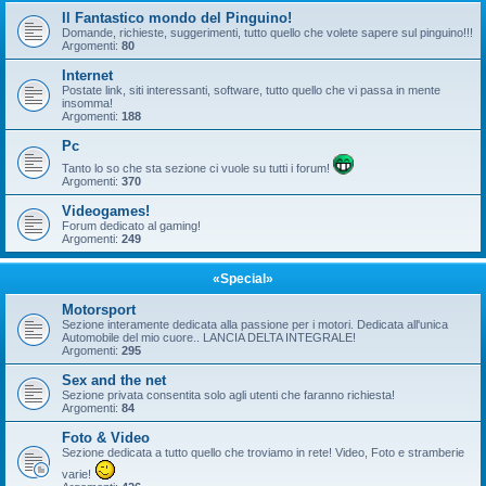
Il Fantastico mondo del Pinguino!
Domande, richieste, suggerimenti, tutto quello che volete sapere sul pinguino!!!
Argomenti:
80
Internet
Postate link, siti interessanti, software, tutto quello che vi passa in mente
insomma!
Argomenti:
188
Pc
Tanto lo so che sta sezione ci vuole su tutti i forum!
Argomenti:
370
Videogames!
Forum dedicato al gaming!
Argomenti:
249
«Special»
Motorsport
Sezione interamente dedicata alla passione per i motori. Dedicata all'unica
Automobile del mio cuore.. LANCIA DELTA INTEGRALE!
Argomenti:
295
Sex and the net
Sezione privata consentita solo agli utenti che faranno richiesta!
Argomenti:
84
Foto & Video
Sezione dedicata a tutto quello che troviamo in rete! Video, Foto e stramberie
varie!