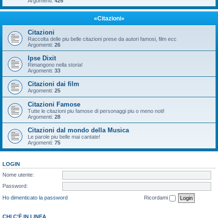
Argomenti:
426
«Citazioni»
Citazioni
Raccolta delle piu belle citazioni prese da autori famosi, film ecc
Argomenti:
26
Ipse Dixit
Rimangono nella storia!
Argomenti:
33
Citazioni dai film
Argomenti:
25
Citazioni Famose
Tutte le citazioni piu famose di personaggi piu o meno noti!
Argomenti:
28
Citazioni dal mondo della Musica
Le parole piu belle mai cantate!
Argomenti:
75
LOGIN
Nome utente:
Password:
Ho dimenticato la password
Ricordami
CHI C’È IN LINEA