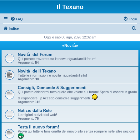
Il Texano
FAQ
Login
C
Indice
e
Oggi è sab 08 ago, 2026 12:32 am
r
«Novità»
c
Novità del Forum
a
Qui potrete trovare tutte le news riguardanti il forum!
Argomenti:
54
Novità de Il Texano
Tutte le informazioni e novità riguadanti il sito!
Argomenti:
30
Consigli, Domande & Suggerimenti
Qui potete chiedermi tutto quello che volete sul forum! Spero di essere in grado
di rispondere! :p Accetto consigli e suggerimenti!
Argomenti:
115
Notizie dalla Rete
Le migliori notizie del web!
Argomenti:
76
Testa il nuovo forum!
Prova qui tutte le funzionalità del nuovo sito senza rompere nelle altre sezioni!