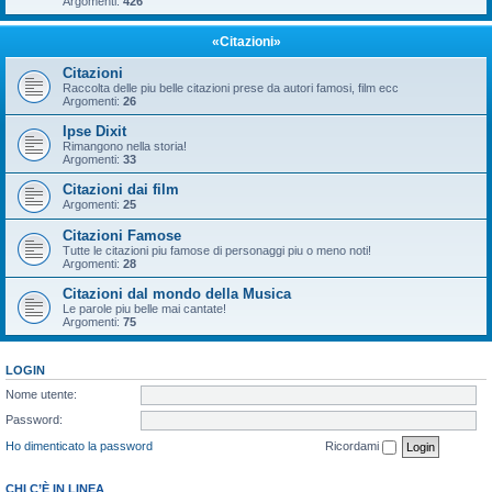
Argomenti:
426
«Citazioni»
Citazioni
Raccolta delle piu belle citazioni prese da autori famosi, film ecc
Argomenti:
26
Ipse Dixit
Rimangono nella storia!
Argomenti:
33
Citazioni dai film
Argomenti:
25
Citazioni Famose
Tutte le citazioni piu famose di personaggi piu o meno noti!
Argomenti:
28
Citazioni dal mondo della Musica
Le parole piu belle mai cantate!
Argomenti:
75
LOGIN
Nome utente:
Password:
Ho dimenticato la password
Ricordami
CHI C’È IN LINEA