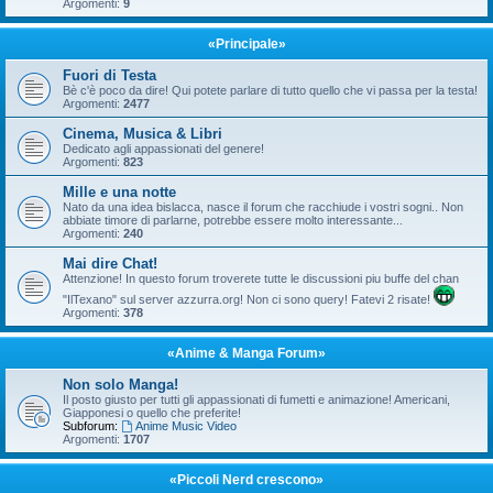
Argomenti:
9
«Principale»
Fuori di Testa
Bè c'è poco da dire! Qui potete parlare di tutto quello che vi passa per la testa!
Argomenti:
2477
Cinema, Musica & Libri
Dedicato agli appassionati del genere!
Argomenti:
823
Mille e una notte
Nato da una idea bislacca, nasce il forum che racchiude i vostri sogni.. Non
abbiate timore di parlarne, potrebbe essere molto interessante...
Argomenti:
240
Mai dire Chat!
Attenzione! In questo forum troverete tutte le discussioni piu buffe del chan
"IlTexano" sul server azzurra.org! Non ci sono query! Fatevi 2 risate!
Argomenti:
378
«Anime & Manga Forum»
Non solo Manga!
Il posto giusto per tutti gli appassionati di fumetti e animazione! Americani,
Giapponesi o quello che preferite!
Subforum:
Anime Music Video
Argomenti:
1707
«Piccoli Nerd crescono»