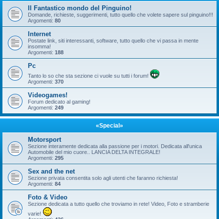
Il Fantastico mondo del Pinguino!
Domande, richieste, suggerimenti, tutto quello che volete sapere sul pinguino!!!
Argomenti:
80
Internet
Postate link, siti interessanti, software, tutto quello che vi passa in mente
insomma!
Argomenti:
188
Pc
Tanto lo so che sta sezione ci vuole su tutti i forum!
Argomenti:
370
Videogames!
Forum dedicato al gaming!
Argomenti:
249
«Special»
Motorsport
Sezione interamente dedicata alla passione per i motori. Dedicata all'unica
Automobile del mio cuore.. LANCIA DELTA INTEGRALE!
Argomenti:
295
Sex and the net
Sezione privata consentita solo agli utenti che faranno richiesta!
Argomenti:
84
Foto & Video
Sezione dedicata a tutto quello che troviamo in rete! Video, Foto e stramberie
varie!