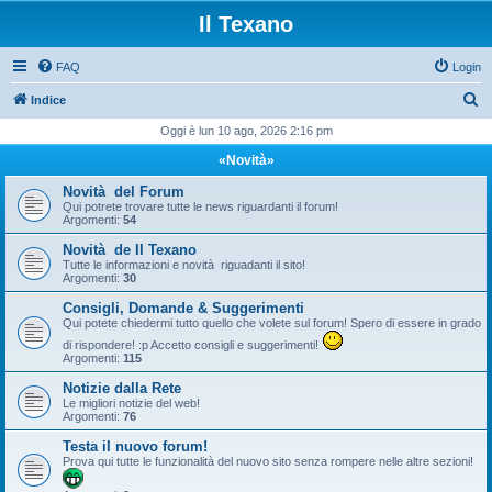
Il Texano
FAQ
Login
C
Indice
e
Oggi è lun 10 ago, 2026 2:16 pm
r
«Novità»
c
Novità del Forum
a
Qui potrete trovare tutte le news riguardanti il forum!
Argomenti:
54
Novità de Il Texano
Tutte le informazioni e novità riguadanti il sito!
Argomenti:
30
Consigli, Domande & Suggerimenti
Qui potete chiedermi tutto quello che volete sul forum! Spero di essere in grado
di rispondere! :p Accetto consigli e suggerimenti!
Argomenti:
115
Notizie dalla Rete
Le migliori notizie del web!
Argomenti:
76
Testa il nuovo forum!
Prova qui tutte le funzionalità del nuovo sito senza rompere nelle altre sezioni!