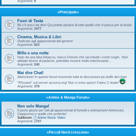
Argomenti:
9
«Principale»
Fuori di Testa
Bè c'è poco da dire! Qui potete parlare di tutto quello che vi passa per la testa!
Argomenti:
2477
Cinema, Musica & Libri
Dedicato agli appassionati del genere!
Argomenti:
823
Mille e una notte
Nato da una idea bislacca, nasce il forum che racchiude i vostri sogni.. Non
abbiate timore di parlarne, potrebbe essere molto interessante...
Argomenti:
240
Mai dire Chat!
Attenzione! In questo forum troverete tutte le discussioni piu buffe del chan
"IlTexano" sul server azzurra.org! Non ci sono query! Fatevi 2 risate!
Argomenti:
378
«Anime & Manga Forum»
Non solo Manga!
Il posto giusto per tutti gli appassionati di fumetti e animazione! Americani,
Giapponesi o quello che preferite!
Subforum:
Anime Music Video
Argomenti:
1707
«Piccoli Nerd crescono»