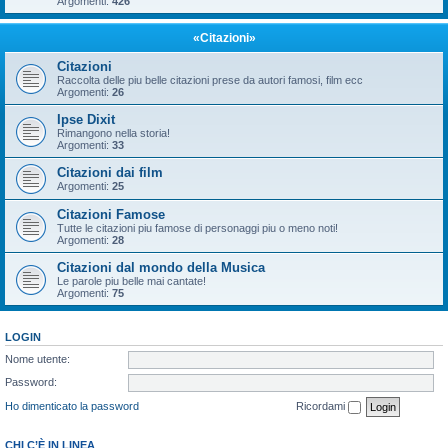
Argomenti:
426
«Citazioni»
Citazioni
Raccolta delle piu belle citazioni prese da autori famosi, film ecc
Argomenti:
26
Ipse Dixit
Rimangono nella storia!
Argomenti:
33
Citazioni dai film
Argomenti:
25
Citazioni Famose
Tutte le citazioni piu famose di personaggi piu o meno noti!
Argomenti:
28
Citazioni dal mondo della Musica
Le parole piu belle mai cantate!
Argomenti:
75
LOGIN
Nome utente:
Password:
Ho dimenticato la password
Ricordami
CHI C’È IN LINEA