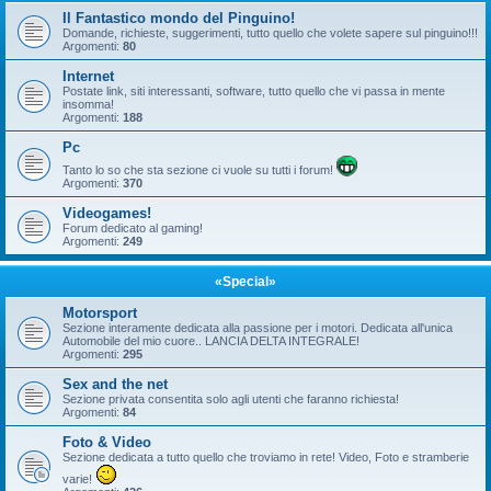
Il Fantastico mondo del Pinguino!
Domande, richieste, suggerimenti, tutto quello che volete sapere sul pinguino!!!
Argomenti:
80
Internet
Postate link, siti interessanti, software, tutto quello che vi passa in mente
insomma!
Argomenti:
188
Pc
Tanto lo so che sta sezione ci vuole su tutti i forum!
Argomenti:
370
Videogames!
Forum dedicato al gaming!
Argomenti:
249
«Special»
Motorsport
Sezione interamente dedicata alla passione per i motori. Dedicata all'unica
Automobile del mio cuore.. LANCIA DELTA INTEGRALE!
Argomenti:
295
Sex and the net
Sezione privata consentita solo agli utenti che faranno richiesta!
Argomenti:
84
Foto & Video
Sezione dedicata a tutto quello che troviamo in rete! Video, Foto e stramberie
varie!