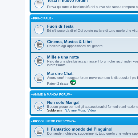
Testa il nuovo forum!
Prova qui tutte le funzionalità del nuovo sito senza rompere ne
«PRINCIPALE»
Fuori di Testa
Bè c'è poco da dire! Qui potete parlare di tutto quello che vi p
Cinema, Musica & Libri
Dedicato agli appassionati del genere!
Mille e una notte
Nato da una idea bislacca, nasce il forum che racchiude i vos
interessante...
Mai dire Chat!
Attenzione! In questo forum troverete tutte le discussioni piu
Fatevi 2 risate!
«ANIME & MANGA FORUM»
Non solo Manga!
Il posto giusto per tutti gli appassionati di fumetti e animazio
Subforum:
Anime Music Video
«PICCOLI NERD CRESCONO»
Il Fantastico mondo del Pinguino!
Domande, richieste, suggerimenti, tutto quello che volete sape