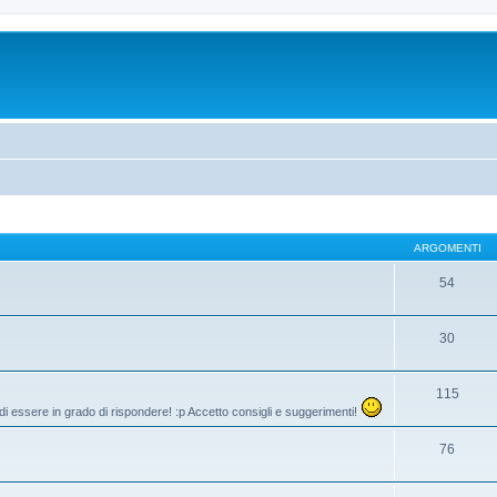
ARGOMENTI
54
30
115
di essere in grado di rispondere! :p Accetto consigli e suggerimenti!
76