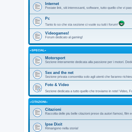
Internet
Postate link, siti interessanti, software, tutto quello che vi 
Pc
Tanto lo so che sta sezione ci vuole su tutti i forum!
Videogames!
Forum dedicato al gaming!
«SPECIAL»
Motorsport
Sezione interamente dedicata alla passione per i motori. De
Sex and the net
Sezione privata consentita solo agli utenti che faranno richies
Foto & Video
Sezione dedicata a tutto quello che troviamo in rete! Video, F
«CITAZIONI»
Citazioni
Raccolta delle piu belle citazioni prese da autori famosi, film 
Ipse Dixit
Rimangono nella storia!