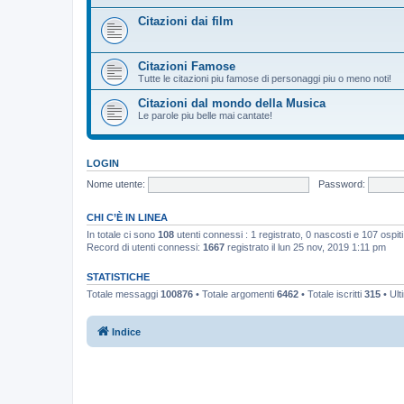
Citazioni dai film
Citazioni Famose
Tutte le citazioni piu famose di personaggi piu o meno noti!
Citazioni dal mondo della Musica
Le parole piu belle mai cantate!
LOGIN
Nome utente:
Password:
CHI C’È IN LINEA
In totale ci sono
108
utenti connessi : 1 registrato, 0 nascosti e 107 ospiti (
Record di utenti connessi:
1667
registrato il lun 25 nov, 2019 1:11 pm
STATISTICHE
Totale messaggi
100876
• Totale argomenti
6462
• Totale iscritti
315
• Ult
Indice