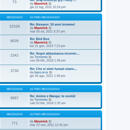
Re: Graj-online.pl gry Filmy-…
g
s
73
m
u
V
da
Maverick
i
s
o
l
e
gio 21 lug, 2011 10:24 pm
o
a
m
t
d
g
e
i
i
g
s
m
u
MESSAGGI
ULTIMO MESSAGGIO
i
s
o
l
o
a
m
t
Re: Iltexano: 10 anni insieme!
52528
g
e
i
V
da
Maverick
g
s
m
e
mar 05 ott, 2021 5:37 pm
i
s
o
d
o
a
m
i
Re: Bird Box
8639
g
e
u
V
da
Maverick
g
s
l
e
lun 21 gen, 2019 7:23 pm
i
s
t
d
o
a
i
i
Re: Sogni abbastanza ricorren…
2342
g
m
u
V
da
Tormento
g
o
l
e
ven 09 feb, 2018 1:49 pm
i
m
t
d
o
e
i
i
Re: Che vi siete fumati stano…
s
m
3730
u
V
da
biancoros
s
o
l
e
gio 26 ago, 2021 1:48 pm
a
m
t
d
g
e
i
i
g
s
m
u
i
s
o
MESSAGGI
ULTIMO MESSAGGIO
l
o
a
m
t
g
e
Re: Anime e Manga: le novità!
i
9997
g
s
V
da
Tormento
m
i
s
e
sab 03 feb, 2018 1:33 am
o
o
a
d
m
g
i
e
g
u
s
MESSAGGI
ULTIMO MESSAGGIO
i
l
s
o
t
a
V
da
Maverick
771
i
g
e
mar 22 nov, 2011 12:42 pm
m
g
d