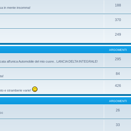
188
passa in mente insomma!
370
249
ARGOMENTI
295
dicata all'unica Automobile del mio cuore.. LANCIA DELTA INTEGRALE!
84
ta!
426
oto e stramberie varie!
ARGOMENTI
26
ecc
33