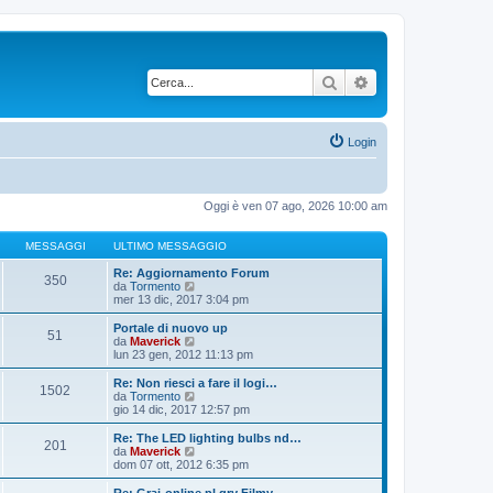
Cerca
Ricerca avanzata
Login
Oggi è ven 07 ago, 2026 10:00 am
MESSAGGI
ULTIMO MESSAGGIO
Re: Aggiornamento Forum
350
V
da
Tormento
e
mer 13 dic, 2017 3:04 pm
d
i
Portale di nuovo up
51
u
V
da
Maverick
l
e
lun 23 gen, 2012 11:13 pm
t
d
i
i
Re: Non riesci a fare il logi…
1502
m
u
V
da
Tormento
o
l
e
gio 14 dic, 2017 12:57 pm
m
t
d
e
i
i
Re: The LED lighting bulbs nd…
s
201
m
u
V
da
Maverick
s
o
l
e
dom 07 ott, 2012 6:35 pm
a
m
t
d
g
e
i
i