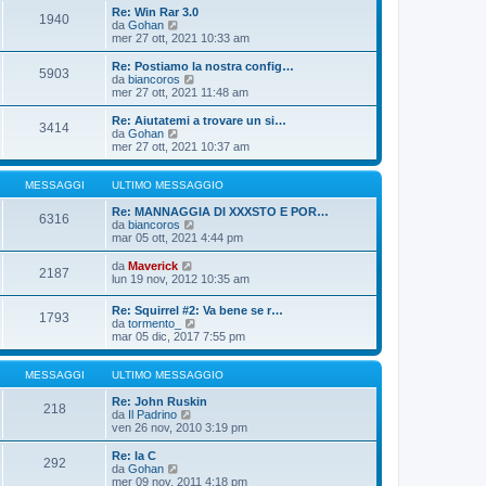
o
i
i
Re: Win Rar 3.0
m
o
1940
u
V
da
Gohan
e
l
e
mer 27 ott, 2021 10:33 am
s
t
d
s
i
i
Re: Postiamo la nostra config…
a
m
5903
u
V
da
biancoros
g
o
l
e
mer 27 ott, 2021 11:48 am
g
m
t
d
i
e
i
i
o
Re: Aiutatemi a trovare un si…
s
3414
m
u
V
da
Gohan
s
o
l
e
mer 27 ott, 2021 10:37 am
a
m
t
d
g
e
i
i
g
s
m
u
MESSAGGI
ULTIMO MESSAGGIO
i
s
o
l
o
a
m
t
Re: MANNAGGIA DI XXXSTO E POR…
6316
g
e
i
V
da
biancoros
g
s
m
e
mar 05 ott, 2021 4:44 pm
i
s
o
d
o
a
m
i
V
da
Maverick
2187
g
e
u
e
lun 19 nov, 2012 10:35 am
g
s
l
d
i
s
t
i
Re: Squirrel #2: Va bene se r…
o
a
i
1793
u
V
da
tormento_
g
m
l
e
mar 05 dic, 2017 7:55 pm
g
o
t
d
i
m
i
i
o
e
m
u
MESSAGGI
ULTIMO MESSAGGIO
s
o
l
s
m
t
Re: John Ruskin
a
218
e
V
i
da
Il Padrino
g
s
e
m
ven 26 nov, 2010 3:19 pm
g
s
d
o
i
a
i
m
Re: la C
o
g
292
u
e
V
da
Gohan
g
l
s
e
mer 09 nov, 2011 4:18 pm