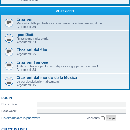
Argomenti:
426
«Citazioni»
Citazioni
Raccolta delle piu belle citazioni prese da autori famosi, film ecc
Argomenti:
26
Ipse Dixit
Rimangono nella storia!
Argomenti:
33
Citazioni dai film
Argomenti:
25
Citazioni Famose
Tutte le citazioni piu famose di personaggi piu o meno noti!
Argomenti:
28
Citazioni dal mondo della Musica
Le parole piu belle mai cantate!
Argomenti:
75
LOGIN
Nome utente:
Password:
Ho dimenticato la password
Ricordami
CHI C’È IN LINEA