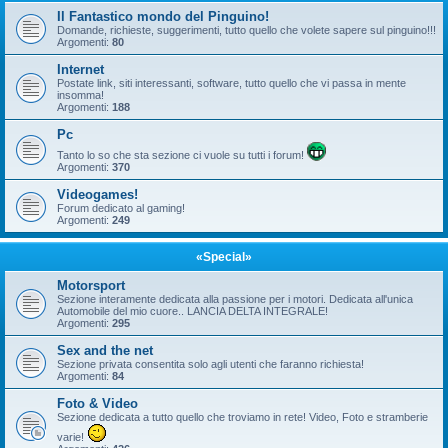
Il Fantastico mondo del Pinguino!
Domande, richieste, suggerimenti, tutto quello che volete sapere sul pinguino!!!
Argomenti:
80
Internet
Postate link, siti interessanti, software, tutto quello che vi passa in mente
insomma!
Argomenti:
188
Pc
Tanto lo so che sta sezione ci vuole su tutti i forum!
Argomenti:
370
Videogames!
Forum dedicato al gaming!
Argomenti:
249
«Special»
Motorsport
Sezione interamente dedicata alla passione per i motori. Dedicata all'unica
Automobile del mio cuore.. LANCIA DELTA INTEGRALE!
Argomenti:
295
Sex and the net
Sezione privata consentita solo agli utenti che faranno richiesta!
Argomenti:
84
Foto & Video
Sezione dedicata a tutto quello che troviamo in rete! Video, Foto e stramberie
varie!