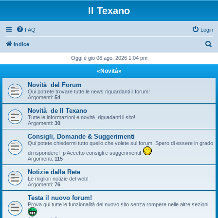
Il Texano
FAQ
Login
C
Indice
e
Oggi è gio 06 ago, 2026 1:04 pm
r
«Novità»
c
Novità del Forum
a
Qui potrete trovare tutte le news riguardanti il forum!
Argomenti:
54
Novità de Il Texano
Tutte le informazioni e novità riguadanti il sito!
Argomenti:
30
Consigli, Domande & Suggerimenti
Qui potete chiedermi tutto quello che volete sul forum! Spero di essere in grado
di rispondere! :p Accetto consigli e suggerimenti!
Argomenti:
115
Notizie dalla Rete
Le migliori notizie del web!
Argomenti:
76
Testa il nuovo forum!
Prova qui tutte le funzionalità del nuovo sito senza rompere nelle altre sezioni!