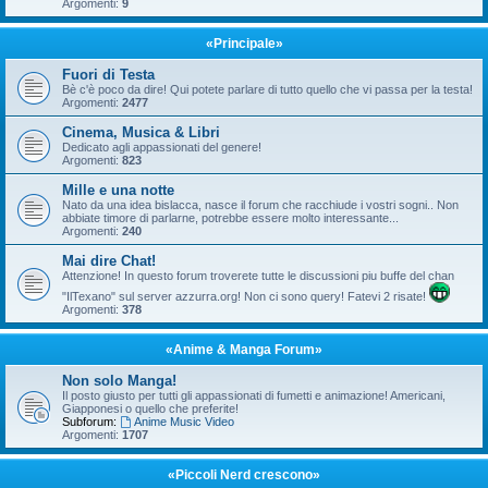
Argomenti:
9
«Principale»
Fuori di Testa
Bè c'è poco da dire! Qui potete parlare di tutto quello che vi passa per la testa!
Argomenti:
2477
Cinema, Musica & Libri
Dedicato agli appassionati del genere!
Argomenti:
823
Mille e una notte
Nato da una idea bislacca, nasce il forum che racchiude i vostri sogni.. Non
abbiate timore di parlarne, potrebbe essere molto interessante...
Argomenti:
240
Mai dire Chat!
Attenzione! In questo forum troverete tutte le discussioni piu buffe del chan
"IlTexano" sul server azzurra.org! Non ci sono query! Fatevi 2 risate!
Argomenti:
378
«Anime & Manga Forum»
Non solo Manga!
Il posto giusto per tutti gli appassionati di fumetti e animazione! Americani,
Giapponesi o quello che preferite!
Subforum:
Anime Music Video
Argomenti:
1707
«Piccoli Nerd crescono»