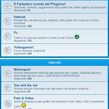
Il Fantastico mondo del Pinguino!
Domande, richieste, suggerimenti, tutto quello che volete sapere sul pinguino!!!
Argomenti:
80
Internet
Postate link, siti interessanti, software, tutto quello che vi passa in mente
insomma!
Argomenti:
188
Pc
Tanto lo so che sta sezione ci vuole su tutti i forum!
Argomenti:
370
Videogames!
Forum dedicato al gaming!
Argomenti:
249
«Special»
Motorsport
Sezione interamente dedicata alla passione per i motori. Dedicata all'unica
Automobile del mio cuore.. LANCIA DELTA INTEGRALE!
Argomenti:
295
Sex and the net
Sezione privata consentita solo agli utenti che faranno richiesta!
Argomenti:
84
Foto & Video
Sezione dedicata a tutto quello che troviamo in rete! Video, Foto e stramberie
varie!