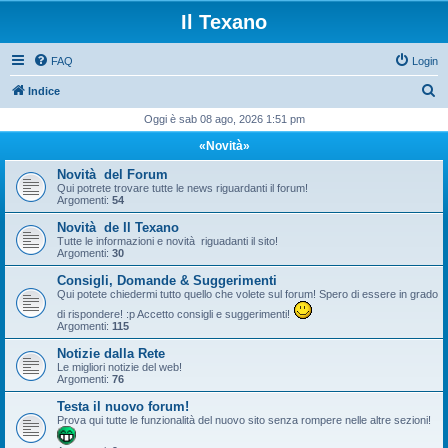
Il Texano
FAQ
Login
C
Indice
e
Oggi è sab 08 ago, 2026 1:51 pm
r
«Novità»
c
Novità del Forum
a
Qui potrete trovare tutte le news riguardanti il forum!
Argomenti:
54
Novità de Il Texano
Tutte le informazioni e novità riguadanti il sito!
Argomenti:
30
Consigli, Domande & Suggerimenti
Qui potete chiedermi tutto quello che volete sul forum! Spero di essere in grado
di rispondere! :p Accetto consigli e suggerimenti!
Argomenti:
115
Notizie dalla Rete
Le migliori notizie del web!
Argomenti:
76
Testa il nuovo forum!
Prova qui tutte le funzionalità del nuovo sito senza rompere nelle altre sezioni!