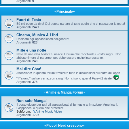
Argomenti:
9
«Principale»
Fuori di Testa
Bè c'è poco da dire! Qui potete parlare di tutto quello che vi passa per la testa!
Argomenti:
2477
Cinema, Musica & Libri
Dedicato agli appassionati del genere!
Argomenti:
823
Mille e una notte
Nato da una idea bislacca, nasce il forum che racchiude i vostri sogni.. Non
abbiate timore di parlarne, potrebbe essere molto interessante...
Argomenti:
240
Mai dire Chat!
Attenzione! In questo forum troverete tutte le discussioni piu buffe del chan
"IlTexano" sul server azzurra.org! Non ci sono query! Fatevi 2 risate!
Argomenti:
378
«Anime & Manga Forum»
Non solo Manga!
Il posto giusto per tutti gli appassionati di fumetti e animazione! Americani,
Giapponesi o quello che preferite!
Subforum:
Anime Music Video
Argomenti:
1707
«Piccoli Nerd crescono»