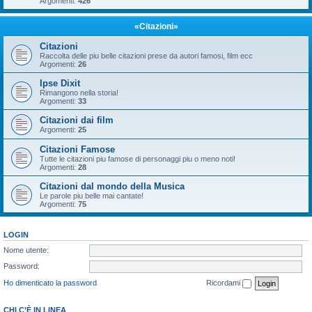
Argomenti:
426
«Citazioni»
Citazioni
Raccolta delle piu belle citazioni prese da autori famosi, film ecc
Argomenti:
26
Ipse Dixit
Rimangono nella storia!
Argomenti:
33
Citazioni dai film
Argomenti:
25
Citazioni Famose
Tutte le citazioni piu famose di personaggi piu o meno noti!
Argomenti:
28
Citazioni dal mondo della Musica
Le parole piu belle mai cantate!
Argomenti:
75
LOGIN
Nome utente:
Password:
Ho dimenticato la password
Ricordami
CHI C’È IN LINEA