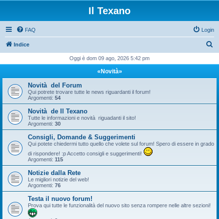
Il Texano
FAQ
Login
C
Indice
e
Oggi è dom 09 ago, 2026 5:42 pm
r
«Novità»
c
Novità del Forum
a
Qui potrete trovare tutte le news riguardanti il forum!
Argomenti:
54
Novità de Il Texano
Tutte le informazioni e novità riguadanti il sito!
Argomenti:
30
Consigli, Domande & Suggerimenti
Qui potete chiedermi tutto quello che volete sul forum! Spero di essere in grado
di rispondere! :p Accetto consigli e suggerimenti!
Argomenti:
115
Notizie dalla Rete
Le migliori notizie del web!
Argomenti:
76
Testa il nuovo forum!
Prova qui tutte le funzionalità del nuovo sito senza rompere nelle altre sezioni!