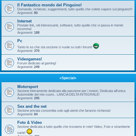
Il Fantastico mondo del Pinguino!
Domande, richieste, suggerimenti, tutto quello che volete sapere sul pinguino!!!
Argomenti:
80
Internet
Postate link, siti interessanti, software, tutto quello che vi passa in mente
insomma!
Argomenti:
188
Pc
Tanto lo so che sta sezione ci vuole su tutti i forum!
Argomenti:
370
Videogames!
Forum dedicato al gaming!
Argomenti:
249
«Special»
Motorsport
Sezione interamente dedicata alla passione per i motori. Dedicata all'unica
Automobile del mio cuore.. LANCIA DELTA INTEGRALE!
Argomenti:
295
Sex and the net
Sezione privata consentita solo agli utenti che faranno richiesta!
Argomenti:
84
Foto & Video
Sezione dedicata a tutto quello che troviamo in rete! Video, Foto e stramberie
varie!