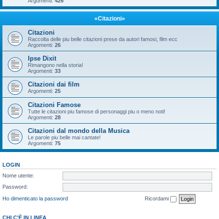
Argomenti:
426
«Citazioni»
Citazioni
Raccolta delle piu belle citazioni prese da autori famosi, film ecc
Argomenti:
26
Ipse Dixit
Rimangono nella storia!
Argomenti:
33
Citazioni dai film
Argomenti:
25
Citazioni Famose
Tutte le citazioni piu famose di personaggi piu o meno noti!
Argomenti:
28
Citazioni dal mondo della Musica
Le parole piu belle mai cantate!
Argomenti:
75
LOGIN
Nome utente:
Password:
Ho dimenticato la password
Ricordami
CHI C’È IN LINEA