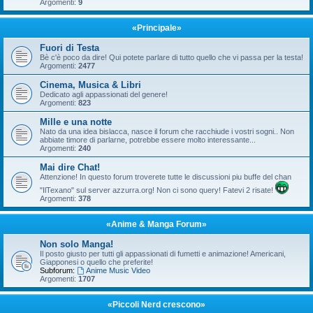
Argomenti:
9
«Principale»
Fuori di Testa
Bè c'è poco da dire! Qui potete parlare di tutto quello che vi passa per la testa!
Argomenti:
2477
Cinema, Musica & Libri
Dedicato agli appassionati del genere!
Argomenti:
823
Mille e una notte
Nato da una idea bislacca, nasce il forum che racchiude i vostri sogni.. Non
abbiate timore di parlarne, potrebbe essere molto interessante...
Argomenti:
240
Mai dire Chat!
Attenzione! In questo forum troverete tutte le discussioni piu buffe del chan
"IlTexano" sul server azzurra.org! Non ci sono query! Fatevi 2 risate!
Argomenti:
378
«Anime & Manga Forum»
Non solo Manga!
Il posto giusto per tutti gli appassionati di fumetti e animazione! Americani,
Giapponesi o quello che preferite!
Subforum:
Anime Music Video
Argomenti:
1707
«Piccoli Nerd crescono»