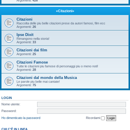
Argomenti:
426
«Citazioni»
Citazioni
Raccolta delle piu belle citazioni prese da autori famosi, film ecc
Argomenti:
26
Ipse Dixit
Rimangono nella storia!
Argomenti:
33
Citazioni dai film
Argomenti:
25
Citazioni Famose
Tutte le citazioni piu famose di personaggi piu o meno noti!
Argomenti:
28
Citazioni dal mondo della Musica
Le parole piu belle mai cantate!
Argomenti:
75
LOGIN
Nome utente:
Password:
Ho dimenticato la password
Ricordami
CHI C’È IN LINEA