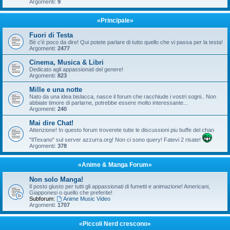
Argomenti:
9
«Principale»
Fuori di Testa
Bè c'è poco da dire! Qui potete parlare di tutto quello che vi passa per la testa!
Argomenti:
2477
Cinema, Musica & Libri
Dedicato agli appassionati del genere!
Argomenti:
823
Mille e una notte
Nato da una idea bislacca, nasce il forum che racchiude i vostri sogni.. Non
abbiate timore di parlarne, potrebbe essere molto interessante...
Argomenti:
240
Mai dire Chat!
Attenzione! In questo forum troverete tutte le discussioni piu buffe del chan
"IlTexano" sul server azzurra.org! Non ci sono query! Fatevi 2 risate!
Argomenti:
378
«Anime & Manga Forum»
Non solo Manga!
Il posto giusto per tutti gli appassionati di fumetti e animazione! Americani,
Giapponesi o quello che preferite!
Subforum:
Anime Music Video
Argomenti:
1707
«Piccoli Nerd crescono»