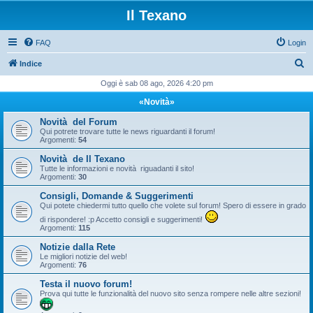
Il Texano
FAQ
Login
C
Indice
e
Oggi è sab 08 ago, 2026 4:20 pm
r
«Novità»
c
Novità del Forum
a
Qui potrete trovare tutte le news riguardanti il forum!
Argomenti:
54
Novità de Il Texano
Tutte le informazioni e novità riguadanti il sito!
Argomenti:
30
Consigli, Domande & Suggerimenti
Qui potete chiedermi tutto quello che volete sul forum! Spero di essere in grado
di rispondere! :p Accetto consigli e suggerimenti!
Argomenti:
115
Notizie dalla Rete
Le migliori notizie del web!
Argomenti:
76
Testa il nuovo forum!
Prova qui tutte le funzionalità del nuovo sito senza rompere nelle altre sezioni!