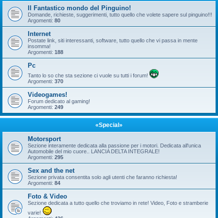
Il Fantastico mondo del Pinguino!
Domande, richieste, suggerimenti, tutto quello che volete sapere sul pinguino!!!
Argomenti:
80
Internet
Postate link, siti interessanti, software, tutto quello che vi passa in mente
insomma!
Argomenti:
188
Pc
Tanto lo so che sta sezione ci vuole su tutti i forum!
Argomenti:
370
Videogames!
Forum dedicato al gaming!
Argomenti:
249
«Special»
Motorsport
Sezione interamente dedicata alla passione per i motori. Dedicata all'unica
Automobile del mio cuore.. LANCIA DELTA INTEGRALE!
Argomenti:
295
Sex and the net
Sezione privata consentita solo agli utenti che faranno richiesta!
Argomenti:
84
Foto & Video
Sezione dedicata a tutto quello che troviamo in rete! Video, Foto e stramberie
varie!