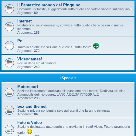
Il Fantastico mondo del Pinguino!
Domande, richieste, suggerimenti, tutto quello che volete sapere sul pinguino!!!
Argomenti:
80
Internet
Postate link, siti interessanti, software, tutto quello che vi passa in mente
insomma!
Argomenti:
188
Pc
Tanto lo so che sta sezione ci vuole su tutti i forum!
Argomenti:
370
Videogames!
Forum dedicato al gaming!
Argomenti:
249
«Special»
Motorsport
Sezione interamente dedicata alla passione per i motori. Dedicata all'unica
Automobile del mio cuore.. LANCIA DELTA INTEGRALE!
Argomenti:
295
Sex and the net
Sezione privata consentita solo agli utenti che faranno richiesta!
Argomenti:
84
Foto & Video
Sezione dedicata a tutto quello che troviamo in rete! Video, Foto e stramberie
varie!