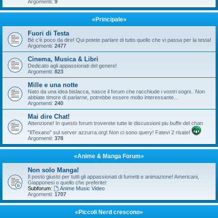
Argomenti:
9
«Principale»
Fuori di Testa
Bè c'è poco da dire! Qui potete parlare di tutto quello che vi passa per la testa!
Argomenti:
2477
Cinema, Musica & Libri
Dedicato agli appassionati del genere!
Argomenti:
823
Mille e una notte
Nato da una idea bislacca, nasce il forum che racchiude i vostri sogni.. Non
abbiate timore di parlarne, potrebbe essere molto interessante...
Argomenti:
240
Mai dire Chat!
Attenzione! In questo forum troverete tutte le discussioni piu buffe del chan
"IlTexano" sul server azzurra.org! Non ci sono query! Fatevi 2 risate!
Argomenti:
378
«Anime & Manga Forum»
Non solo Manga!
Il posto giusto per tutti gli appassionati di fumetti e animazione! Americani,
Giapponesi o quello che preferite!
Subforum:
Anime Music Video
Argomenti:
1707
«Piccoli Nerd crescono»