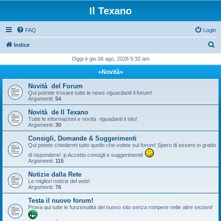
Il Texano
FAQ
Login
C
Indice
e
Oggi è gio 06 ago, 2026 5:32 am
r
«Novità»
c
Novità del Forum
a
Qui potrete trovare tutte le news riguardanti il forum!
Argomenti:
54
Novità de Il Texano
Tutte le informazioni e novità riguadanti il sito!
Argomenti:
30
Consigli, Domande & Suggerimenti
Qui potete chiedermi tutto quello che volete sul forum! Spero di essere in grado
di rispondere! :p Accetto consigli e suggerimenti!
Argomenti:
115
Notizie dalla Rete
Le migliori notizie del web!
Argomenti:
76
Testa il nuovo forum!
Prova qui tutte le funzionalità del nuovo sito senza rompere nelle altre sezioni!