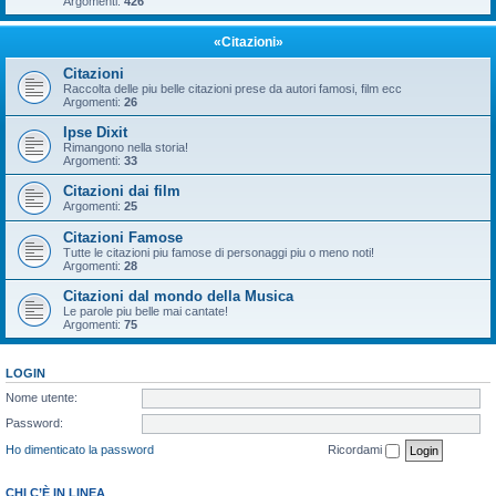
Argomenti:
426
«Citazioni»
Citazioni
Raccolta delle piu belle citazioni prese da autori famosi, film ecc
Argomenti:
26
Ipse Dixit
Rimangono nella storia!
Argomenti:
33
Citazioni dai film
Argomenti:
25
Citazioni Famose
Tutte le citazioni piu famose di personaggi piu o meno noti!
Argomenti:
28
Citazioni dal mondo della Musica
Le parole piu belle mai cantate!
Argomenti:
75
LOGIN
Nome utente:
Password:
Ho dimenticato la password
Ricordami
CHI C’È IN LINEA