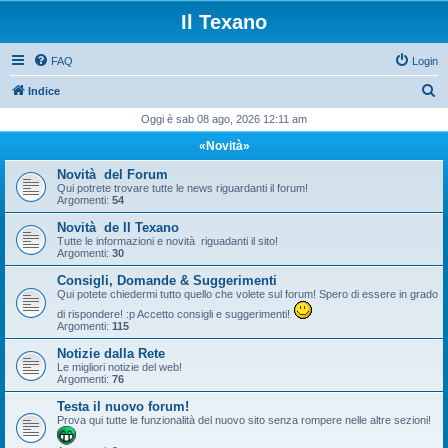
Il Texano
FAQ
Login
C
Indice
e
Oggi è sab 08 ago, 2026 12:11 am
r
«Novità»
c
Novità del Forum
a
Qui potrete trovare tutte le news riguardanti il forum!
Argomenti:
54
Novità de Il Texano
Tutte le informazioni e novità riguadanti il sito!
Argomenti:
30
Consigli, Domande & Suggerimenti
Qui potete chiedermi tutto quello che volete sul forum! Spero di essere in grado
di rispondere! :p Accetto consigli e suggerimenti!
Argomenti:
115
Notizie dalla Rete
Le migliori notizie del web!
Argomenti:
76
Testa il nuovo forum!
Prova qui tutte le funzionalità del nuovo sito senza rompere nelle altre sezioni!