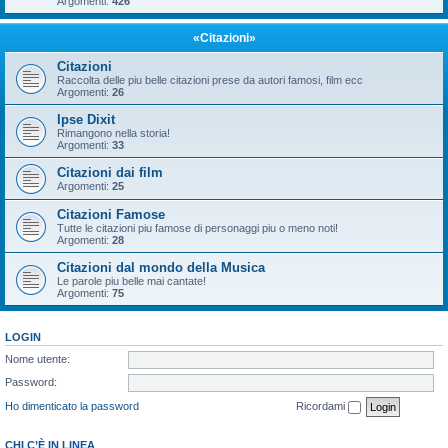
Argomenti:
426
«Citazioni»
Citazioni
Raccolta delle piu belle citazioni prese da autori famosi, film ecc
Argomenti:
26
Ipse Dixit
Rimangono nella storia!
Argomenti:
33
Citazioni dai film
Argomenti:
25
Citazioni Famose
Tutte le citazioni piu famose di personaggi piu o meno noti!
Argomenti:
28
Citazioni dal mondo della Musica
Le parole piu belle mai cantate!
Argomenti:
75
LOGIN
Nome utente:
Password:
Ho dimenticato la password
Ricordami
CHI C’È IN LINEA