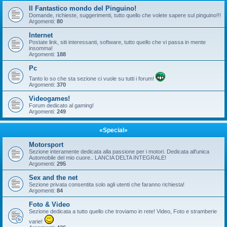
Il Fantastico mondo del Pinguino!
Domande, richieste, suggerimenti, tutto quello che volete sapere sul pinguino!!!
Argomenti:
80
Internet
Postate link, siti interessanti, software, tutto quello che vi passa in mente
insomma!
Argomenti:
188
Pc
Tanto lo so che sta sezione ci vuole su tutti i forum!
Argomenti:
370
Videogames!
Forum dedicato al gaming!
Argomenti:
249
«Special»
Motorsport
Sezione interamente dedicata alla passione per i motori. Dedicata all'unica
Automobile del mio cuore.. LANCIA DELTA INTEGRALE!
Argomenti:
295
Sex and the net
Sezione privata consentita solo agli utenti che faranno richiesta!
Argomenti:
84
Foto & Video
Sezione dedicata a tutto quello che troviamo in rete! Video, Foto e stramberie
varie!