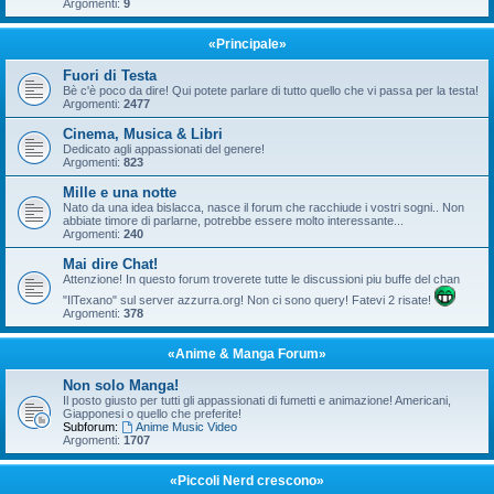
Argomenti:
9
«Principale»
Fuori di Testa
Bè c'è poco da dire! Qui potete parlare di tutto quello che vi passa per la testa!
Argomenti:
2477
Cinema, Musica & Libri
Dedicato agli appassionati del genere!
Argomenti:
823
Mille e una notte
Nato da una idea bislacca, nasce il forum che racchiude i vostri sogni.. Non
abbiate timore di parlarne, potrebbe essere molto interessante...
Argomenti:
240
Mai dire Chat!
Attenzione! In questo forum troverete tutte le discussioni piu buffe del chan
"IlTexano" sul server azzurra.org! Non ci sono query! Fatevi 2 risate!
Argomenti:
378
«Anime & Manga Forum»
Non solo Manga!
Il posto giusto per tutti gli appassionati di fumetti e animazione! Americani,
Giapponesi o quello che preferite!
Subforum:
Anime Music Video
Argomenti:
1707
«Piccoli Nerd crescono»