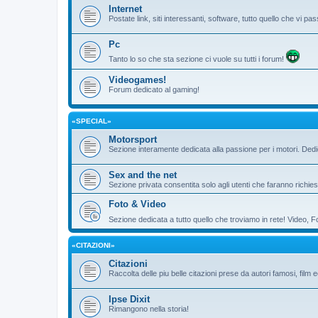
Internet
Postate link, siti interessanti, software, tutto quello che vi 
Pc
Tanto lo so che sta sezione ci vuole su tutti i forum!
Videogames!
Forum dedicato al gaming!
«SPECIAL»
Motorsport
Sezione interamente dedicata alla passione per i motori. De
Sex and the net
Sezione privata consentita solo agli utenti che faranno richies
Foto & Video
Sezione dedicata a tutto quello che troviamo in rete! Video, F
«CITAZIONI»
Citazioni
Raccolta delle piu belle citazioni prese da autori famosi, film 
Ipse Dixit
Rimangono nella storia!