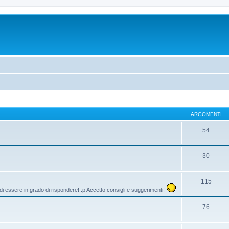
ARGOMENTI
54
30
115
di essere in grado di rispondere! :p Accetto consigli e suggerimenti!
76