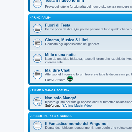
Testa il nuovo forum!
Prova qui tutte le funzionalità del nuovo sito senza rompere ne
«PRINCIPALE»
Fuori di Testa
Bè c'è poco da dire! Qui potete parlare di tutto quello che vi p
Cinema, Musica & Libri
Dedicato agli appassionati del genere!
Mille e una notte
Nato da una idea bislacca, nasce il forum che racchiude i vos
interessante...
Mai dire Chat!
Attenzione! In questo forum troverete tutte le discussioni piu
Fatevi 2 risate!
«ANIME & MANGA FORUM»
Non solo Manga!
Il posto giusto per tutti gli appassionati di fumetti e animazio
Subforum:
Anime Music Video
«PICCOLI NERD CRESCONO»
Il Fantastico mondo del Pinguino!
Domande, richieste, suggerimenti, tutto quello che volete sape