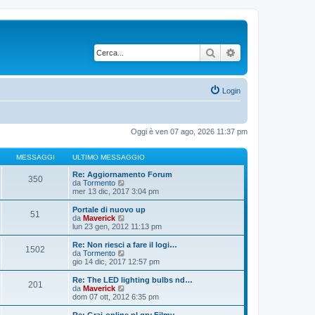
Cerca
Ricerca avanzata
Login
Oggi è ven 07 ago, 2026 11:37 pm
MESSAGGI
ULTIMO MESSAGGIO
Re: Aggiornamento Forum
350
V
da
Tormento
e
mer 13 dic, 2017 3:04 pm
d
i
Portale di nuovo up
51
u
V
da
Maverick
l
e
lun 23 gen, 2012 11:13 pm
t
d
i
i
Re: Non riesci a fare il logi…
1502
m
u
V
da
Tormento
o
l
e
gio 14 dic, 2017 12:57 pm
m
t
d
e
i
i
Re: The LED lighting bulbs nd…
s
201
m
u
V
da
Maverick
s
o
l
e
dom 07 ott, 2012 6:35 pm
a
m
t
d
g
e
i
i