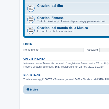
Citazioni dai film
Citazioni Famose
Tutte le citazioni piu famose di personaggi piu o meno noti!
Citazioni dal mondo della Musica
Le parole piu belle mai cantate!
LOGIN
Nome utente:
Password:
CHI C’È IN LINEA
In totale ci sono
74
utenti connessi : 1 registrato, 0 nascosti e 73 ospiti (bas
Record di utenti connessi:
1667
registrato il lun 25 nov, 2019 1:11 pm
STATISTICHE
Totale messaggi
100876
• Totale argomenti
6462
• Totale iscritti
315
• Ult
Indice