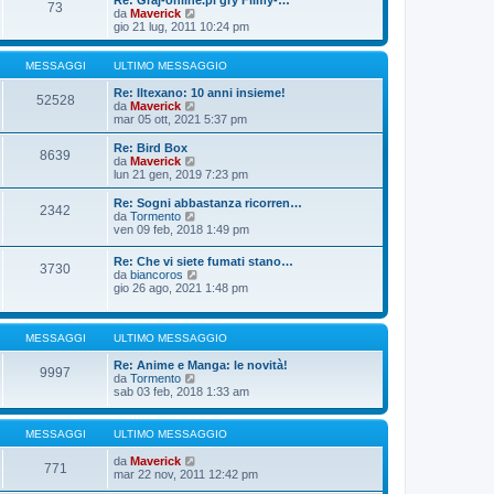
Re: Graj-online.pl gry Filmy-…
g
s
73
m
u
V
da
Maverick
i
s
o
l
e
gio 21 lug, 2011 10:24 pm
o
a
m
t
d
g
e
i
i
g
s
m
u
MESSAGGI
ULTIMO MESSAGGIO
i
s
o
l
o
a
m
t
Re: Iltexano: 10 anni insieme!
52528
g
e
i
V
da
Maverick
g
s
m
e
mar 05 ott, 2021 5:37 pm
i
s
o
d
o
a
m
i
Re: Bird Box
8639
g
e
u
V
da
Maverick
g
s
l
e
lun 21 gen, 2019 7:23 pm
i
s
t
d
o
a
i
i
Re: Sogni abbastanza ricorren…
2342
g
m
u
V
da
Tormento
g
o
l
e
ven 09 feb, 2018 1:49 pm
i
m
t
d
o
e
i
i
Re: Che vi siete fumati stano…
s
m
3730
u
V
da
biancoros
s
o
l
e
gio 26 ago, 2021 1:48 pm
a
m
t
d
g
e
i
i
g
s
m
u
i
s
o
MESSAGGI
ULTIMO MESSAGGIO
l
o
a
m
t
g
e
Re: Anime e Manga: le novità!
i
9997
g
s
V
da
Tormento
m
i
s
e
sab 03 feb, 2018 1:33 am
o
o
a
d
m
g
i
e
g
u
s
MESSAGGI
ULTIMO MESSAGGIO
i
l
s
o
t
a
V
da
Maverick
771
i
g
e
mar 22 nov, 2011 12:42 pm
m
g
d