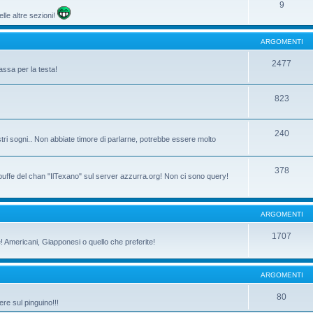
9
lle altre sezioni!
ARGOMENTI
2477
assa per la testa!
823
240
tri sogni.. Non abbiate timore di parlarne, potrebbe essere molto
378
 buffe del chan "IlTexano" sul server azzurra.org! Non ci sono query!
ARGOMENTI
1707
ne! Americani, Giapponesi o quello che preferite!
ARGOMENTI
80
re sul pinguino!!!