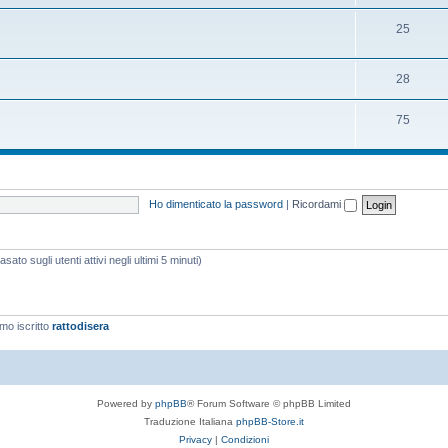
25
28
75
Ho dimenticato la password
|
Ricordami
ato sugli utenti attivi negli ultimi 5 minuti)
imo iscritto
rattodisera
Powered by
phpBB
® Forum Software © phpBB Limited
Traduzione Italiana
phpBB-Store.it
Privacy
|
Condizioni