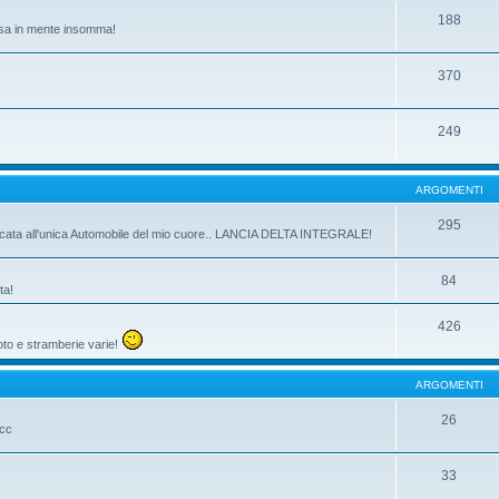
188
passa in mente insomma!
370
249
ARGOMENTI
295
dicata all'unica Automobile del mio cuore.. LANCIA DELTA INTEGRALE!
84
ta!
426
oto e stramberie varie!
ARGOMENTI
26
ecc
33