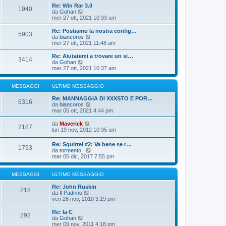
o
i
i
Re: Win Rar 3.0
m
o
1940
u
V
da
Gohan
e
l
e
mer 27 ott, 2021 10:33 am
s
t
d
s
i
i
Re: Postiamo la nostra config…
a
m
5903
u
V
da
biancoros
g
o
l
e
mer 27 ott, 2021 11:48 am
g
m
t
d
i
e
i
i
o
Re: Aiutatemi a trovare un si…
s
3414
m
u
V
da
Gohan
s
o
l
e
mer 27 ott, 2021 10:37 am
a
m
t
d
g
e
i
i
g
s
m
u
MESSAGGI
ULTIMO MESSAGGIO
i
s
o
l
o
a
m
t
Re: MANNAGGIA DI XXXSTO E POR…
6316
g
e
i
V
da
biancoros
g
s
m
e
mar 05 ott, 2021 4:44 pm
i
s
o
d
o
a
m
i
V
da
Maverick
2187
g
e
u
e
lun 19 nov, 2012 10:35 am
g
s
l
d
i
s
t
i
Re: Squirrel #2: Va bene se r…
o
a
i
1793
u
V
da
tormento_
g
m
l
e
mar 05 dic, 2017 7:55 pm
g
o
t
d
i
m
i
i
o
e
m
u
MESSAGGI
ULTIMO MESSAGGIO
s
o
l
s
m
t
Re: John Ruskin
a
218
e
V
i
da
Il Padrino
g
s
e
m
ven 26 nov, 2010 3:19 pm
g
s
d
o
i
a
i
m
Re: la C
o
g
292
u
e
V
da
Gohan
g
l
s
e
mer 09 nov, 2011 4:18 pm