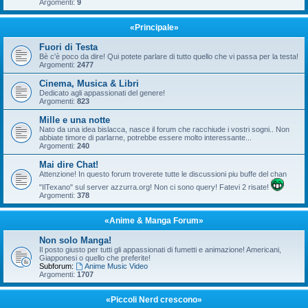
Argomenti:
9
«Principale»
Fuori di Testa
Bè c'è poco da dire! Qui potete parlare di tutto quello che vi passa per la testa!
Argomenti:
2477
Cinema, Musica & Libri
Dedicato agli appassionati del genere!
Argomenti:
823
Mille e una notte
Nato da una idea bislacca, nasce il forum che racchiude i vostri sogni.. Non
abbiate timore di parlarne, potrebbe essere molto interessante...
Argomenti:
240
Mai dire Chat!
Attenzione! In questo forum troverete tutte le discussioni piu buffe del chan
"IlTexano" sul server azzurra.org! Non ci sono query! Fatevi 2 risate!
Argomenti:
378
«Anime & Manga Forum»
Non solo Manga!
Il posto giusto per tutti gli appassionati di fumetti e animazione! Americani,
Giapponesi o quello che preferite!
Subforum:
Anime Music Video
Argomenti:
1707
«Piccoli Nerd crescono»