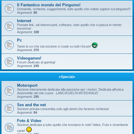
Il Fantastico mondo del Pinguino!
Domande, richieste, suggerimenti, tutto quello che volete sapere sul pinguino!!!
Argomenti:
80
Internet
Postate link, siti interessanti, software, tutto quello che vi passa in mente
insomma!
Argomenti:
188
Pc
Tanto lo so che sta sezione ci vuole su tutti i forum!
Argomenti:
370
Videogames!
Forum dedicato al gaming!
Argomenti:
249
«Special»
Motorsport
Sezione interamente dedicata alla passione per i motori. Dedicata all'unica
Automobile del mio cuore.. LANCIA DELTA INTEGRALE!
Argomenti:
295
Sex and the net
Sezione privata consentita solo agli utenti che faranno richiesta!
Argomenti:
84
Foto & Video
Sezione dedicata a tutto quello che troviamo in rete! Video, Foto e stramberie
varie!