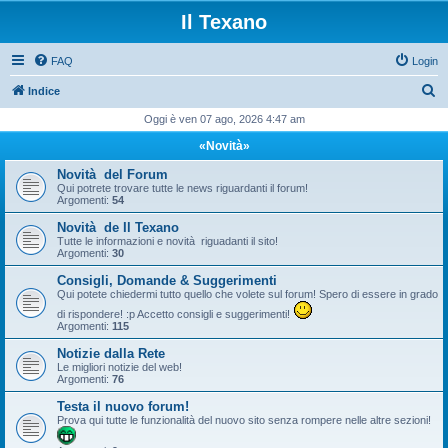
Il Texano
FAQ
Login
C
Indice
e
Oggi è ven 07 ago, 2026 4:47 am
r
«Novità»
c
Novità del Forum
a
Qui potrete trovare tutte le news riguardanti il forum!
Argomenti:
54
Novità de Il Texano
Tutte le informazioni e novità riguadanti il sito!
Argomenti:
30
Consigli, Domande & Suggerimenti
Qui potete chiedermi tutto quello che volete sul forum! Spero di essere in grado
di rispondere! :p Accetto consigli e suggerimenti!
Argomenti:
115
Notizie dalla Rete
Le migliori notizie del web!
Argomenti:
76
Testa il nuovo forum!
Prova qui tutte le funzionalità del nuovo sito senza rompere nelle altre sezioni!