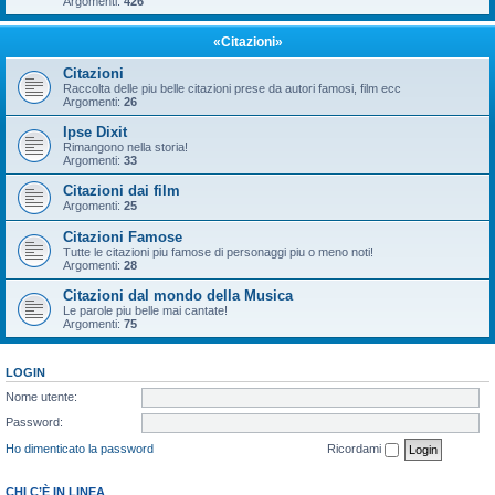
Argomenti:
426
«Citazioni»
Citazioni
Raccolta delle piu belle citazioni prese da autori famosi, film ecc
Argomenti:
26
Ipse Dixit
Rimangono nella storia!
Argomenti:
33
Citazioni dai film
Argomenti:
25
Citazioni Famose
Tutte le citazioni piu famose di personaggi piu o meno noti!
Argomenti:
28
Citazioni dal mondo della Musica
Le parole piu belle mai cantate!
Argomenti:
75
LOGIN
Nome utente:
Password:
Ho dimenticato la password
Ricordami
CHI C’È IN LINEA