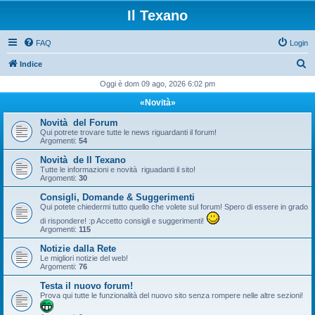
Il Texano
FAQ
Login
C
Indice
e
Oggi è dom 09 ago, 2026 6:02 pm
r
«Novità»
c
Novità del Forum
a
Qui potrete trovare tutte le news riguardanti il forum!
Argomenti:
54
Novità de Il Texano
Tutte le informazioni e novità riguadanti il sito!
Argomenti:
30
Consigli, Domande & Suggerimenti
Qui potete chiedermi tutto quello che volete sul forum! Spero di essere in grado
di rispondere! :p Accetto consigli e suggerimenti!
Argomenti:
115
Notizie dalla Rete
Le migliori notizie del web!
Argomenti:
76
Testa il nuovo forum!
Prova qui tutte le funzionalità del nuovo sito senza rompere nelle altre sezioni!