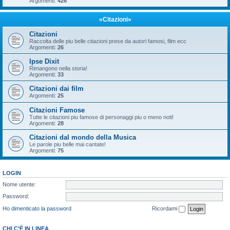
Argomenti:
426
«Citazioni»
Citazioni
Raccolta delle piu belle citazioni prese da autori famosi, film ecc
Argomenti:
26
Ipse Dixit
Rimangono nella storia!
Argomenti:
33
Citazioni dai film
Argomenti:
25
Citazioni Famose
Tutte le citazioni piu famose di personaggi piu o meno noti!
Argomenti:
28
Citazioni dal mondo della Musica
Le parole piu belle mai cantate!
Argomenti:
75
LOGIN
Nome utente:
Password:
Ho dimenticato la password
Ricordami
CHI C’È IN LINEA