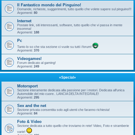
Il Fantastico mondo del Pinguino!
Domande, richieste, suggerimenti, tutto quello che volete sapere sul pinguino!!!
Argomenti:
80
Internet
Postate link, siti interessanti, software, tutto quello che vi passa in mente
insomma!
Argomenti:
188
Pc
Tanto lo so che sta sezione ci vuole su tutti i forum!
Argomenti:
370
Videogames!
Forum dedicato al gaming!
Argomenti:
249
«Special»
Motorsport
Sezione interamente dedicata alla passione per i motori. Dedicata all'unica
Automobile del mio cuore.. LANCIA DELTA INTEGRALE!
Argomenti:
295
Sex and the net
Sezione privata consentita solo agli utenti che faranno richiesta!
Argomenti:
84
Foto & Video
Sezione dedicata a tutto quello che troviamo in rete! Video, Foto e stramberie
varie!