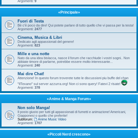
Argomenti:
9
«Principale»
Fuori di Testa
Bè c'è poco da dire! Qui potete parlare di tutto quello che vi passa per la testa!
Argomenti:
2477
Cinema, Musica & Libri
Dedicato agli appassionati del genere!
Argomenti:
823
Mille e una notte
Nato da una idea bislacca, nasce il forum che racchiude i vostri sogni.. Non
abbiate timore di parlarne, potrebbe essere molto interessante...
Argomenti:
240
Mai dire Chat!
Attenzione! In questo forum troverete tutte le discussioni piu buffe del chan
"IlTexano" sul server azzurra.org! Non ci sono query! Fatevi 2 risate!
Argomenti:
378
«Anime & Manga Forum»
Non solo Manga!
Il posto giusto per tutti gli appassionati di fumetti e animazione! Americani,
Giapponesi o quello che preferite!
Subforum:
Anime Music Video
Argomenti:
1707
«Piccoli Nerd crescono»