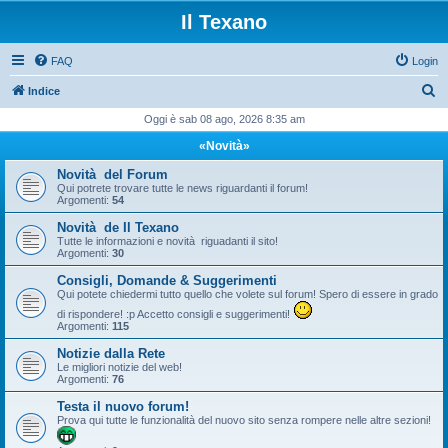
Il Texano
FAQ
Login
C
Indice
e
Oggi è sab 08 ago, 2026 8:35 am
r
«Novità»
c
Novità del Forum
a
Qui potrete trovare tutte le news riguardanti il forum!
Argomenti:
54
Novità de Il Texano
Tutte le informazioni e novità riguadanti il sito!
Argomenti:
30
Consigli, Domande & Suggerimenti
Qui potete chiedermi tutto quello che volete sul forum! Spero di essere in grado
di rispondere! :p Accetto consigli e suggerimenti!
Argomenti:
115
Notizie dalla Rete
Le migliori notizie del web!
Argomenti:
76
Testa il nuovo forum!
Prova qui tutte le funzionalità del nuovo sito senza rompere nelle altre sezioni!