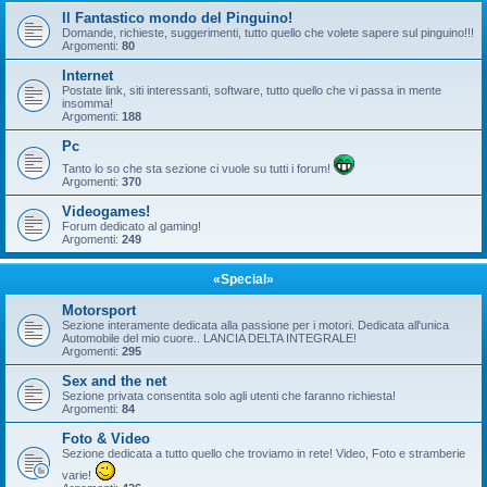
Il Fantastico mondo del Pinguino!
Domande, richieste, suggerimenti, tutto quello che volete sapere sul pinguino!!!
Argomenti:
80
Internet
Postate link, siti interessanti, software, tutto quello che vi passa in mente
insomma!
Argomenti:
188
Pc
Tanto lo so che sta sezione ci vuole su tutti i forum!
Argomenti:
370
Videogames!
Forum dedicato al gaming!
Argomenti:
249
«Special»
Motorsport
Sezione interamente dedicata alla passione per i motori. Dedicata all'unica
Automobile del mio cuore.. LANCIA DELTA INTEGRALE!
Argomenti:
295
Sex and the net
Sezione privata consentita solo agli utenti che faranno richiesta!
Argomenti:
84
Foto & Video
Sezione dedicata a tutto quello che troviamo in rete! Video, Foto e stramberie
varie!