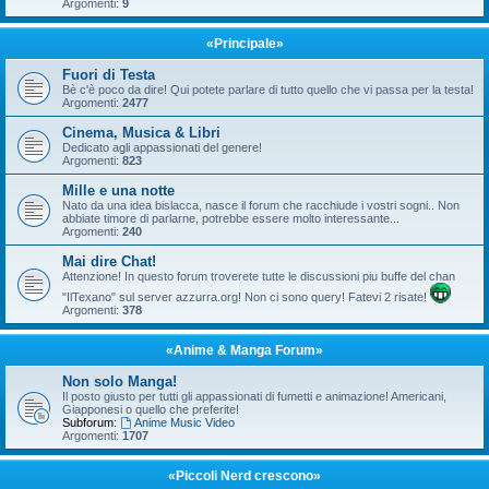
Argomenti:
9
«Principale»
Fuori di Testa
Bè c'è poco da dire! Qui potete parlare di tutto quello che vi passa per la testa!
Argomenti:
2477
Cinema, Musica & Libri
Dedicato agli appassionati del genere!
Argomenti:
823
Mille e una notte
Nato da una idea bislacca, nasce il forum che racchiude i vostri sogni.. Non
abbiate timore di parlarne, potrebbe essere molto interessante...
Argomenti:
240
Mai dire Chat!
Attenzione! In questo forum troverete tutte le discussioni piu buffe del chan
"IlTexano" sul server azzurra.org! Non ci sono query! Fatevi 2 risate!
Argomenti:
378
«Anime & Manga Forum»
Non solo Manga!
Il posto giusto per tutti gli appassionati di fumetti e animazione! Americani,
Giapponesi o quello che preferite!
Subforum:
Anime Music Video
Argomenti:
1707
«Piccoli Nerd crescono»