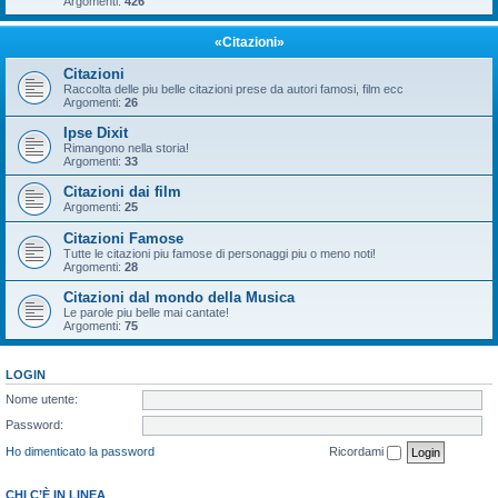
Argomenti:
426
«Citazioni»
Citazioni
Raccolta delle piu belle citazioni prese da autori famosi, film ecc
Argomenti:
26
Ipse Dixit
Rimangono nella storia!
Argomenti:
33
Citazioni dai film
Argomenti:
25
Citazioni Famose
Tutte le citazioni piu famose di personaggi piu o meno noti!
Argomenti:
28
Citazioni dal mondo della Musica
Le parole piu belle mai cantate!
Argomenti:
75
LOGIN
Nome utente:
Password:
Ho dimenticato la password
Ricordami
CHI C’È IN LINEA