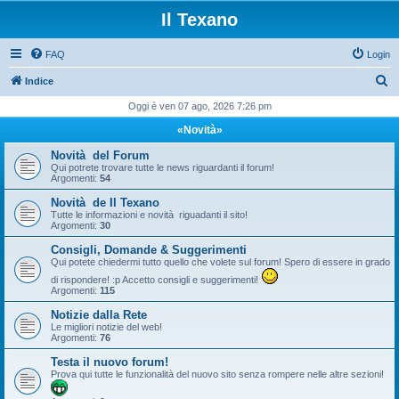
Il Texano
FAQ
Login
C
Indice
e
Oggi è ven 07 ago, 2026 7:26 pm
r
«Novità»
c
Novità del Forum
a
Qui potrete trovare tutte le news riguardanti il forum!
Argomenti:
54
Novità de Il Texano
Tutte le informazioni e novità riguadanti il sito!
Argomenti:
30
Consigli, Domande & Suggerimenti
Qui potete chiedermi tutto quello che volete sul forum! Spero di essere in grado
di rispondere! :p Accetto consigli e suggerimenti!
Argomenti:
115
Notizie dalla Rete
Le migliori notizie del web!
Argomenti:
76
Testa il nuovo forum!
Prova qui tutte le funzionalità del nuovo sito senza rompere nelle altre sezioni!