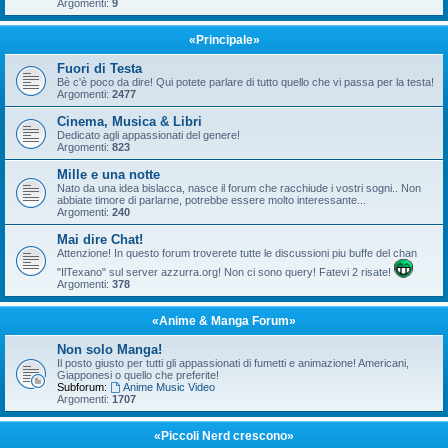
Argomenti:
9
«Principale»
Fuori di Testa
Bè c'è poco da dire! Qui potete parlare di tutto quello che vi passa per la testa!
Argomenti:
2477
Cinema, Musica & Libri
Dedicato agli appassionati del genere!
Argomenti:
823
Mille e una notte
Nato da una idea bislacca, nasce il forum che racchiude i vostri sogni.. Non
abbiate timore di parlarne, potrebbe essere molto interessante...
Argomenti:
240
Mai dire Chat!
Attenzione! In questo forum troverete tutte le discussioni piu buffe del chan
"IlTexano" sul server azzurra.org! Non ci sono query! Fatevi 2 risate!
Argomenti:
378
«Anime & Manga Forum»
Non solo Manga!
Il posto giusto per tutti gli appassionati di fumetti e animazione! Americani,
Giapponesi o quello che preferite!
Subforum:
Anime Music Video
Argomenti:
1707
«Piccoli Nerd crescono»