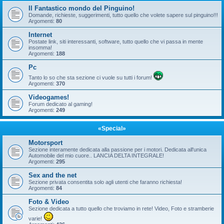
Il Fantastico mondo del Pinguino!
Domande, richieste, suggerimenti, tutto quello che volete sapere sul pinguino!!!
Argomenti:
80
Internet
Postate link, siti interessanti, software, tutto quello che vi passa in mente
insomma!
Argomenti:
188
Pc
Tanto lo so che sta sezione ci vuole su tutti i forum!
Argomenti:
370
Videogames!
Forum dedicato al gaming!
Argomenti:
249
«Special»
Motorsport
Sezione interamente dedicata alla passione per i motori. Dedicata all'unica
Automobile del mio cuore.. LANCIA DELTA INTEGRALE!
Argomenti:
295
Sex and the net
Sezione privata consentita solo agli utenti che faranno richiesta!
Argomenti:
84
Foto & Video
Sezione dedicata a tutto quello che troviamo in rete! Video, Foto e stramberie
varie!