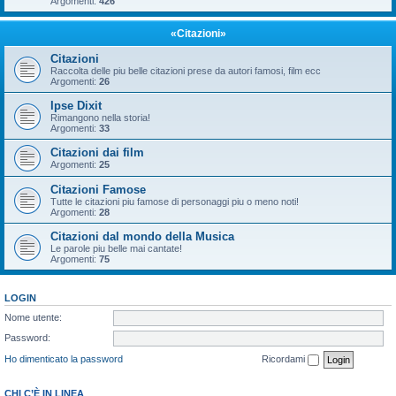
Argomenti:
426
«Citazioni»
Citazioni
Raccolta delle piu belle citazioni prese da autori famosi, film ecc
Argomenti:
26
Ipse Dixit
Rimangono nella storia!
Argomenti:
33
Citazioni dai film
Argomenti:
25
Citazioni Famose
Tutte le citazioni piu famose di personaggi piu o meno noti!
Argomenti:
28
Citazioni dal mondo della Musica
Le parole piu belle mai cantate!
Argomenti:
75
LOGIN
Nome utente:
Password:
Ho dimenticato la password
Ricordami
CHI C’È IN LINEA