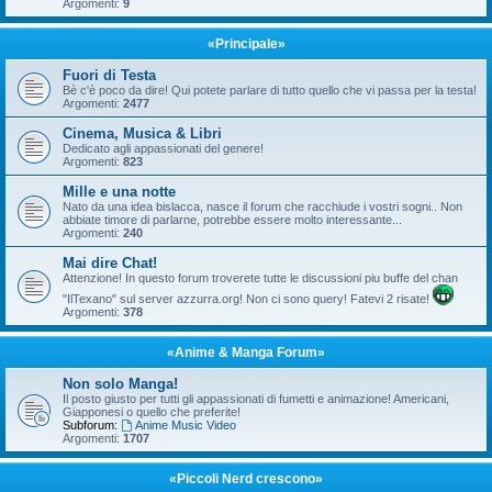
Argomenti:
9
«Principale»
Fuori di Testa
Bè c'è poco da dire! Qui potete parlare di tutto quello che vi passa per la testa!
Argomenti:
2477
Cinema, Musica & Libri
Dedicato agli appassionati del genere!
Argomenti:
823
Mille e una notte
Nato da una idea bislacca, nasce il forum che racchiude i vostri sogni.. Non
abbiate timore di parlarne, potrebbe essere molto interessante...
Argomenti:
240
Mai dire Chat!
Attenzione! In questo forum troverete tutte le discussioni piu buffe del chan
"IlTexano" sul server azzurra.org! Non ci sono query! Fatevi 2 risate!
Argomenti:
378
«Anime & Manga Forum»
Non solo Manga!
Il posto giusto per tutti gli appassionati di fumetti e animazione! Americani,
Giapponesi o quello che preferite!
Subforum:
Anime Music Video
Argomenti:
1707
«Piccoli Nerd crescono»