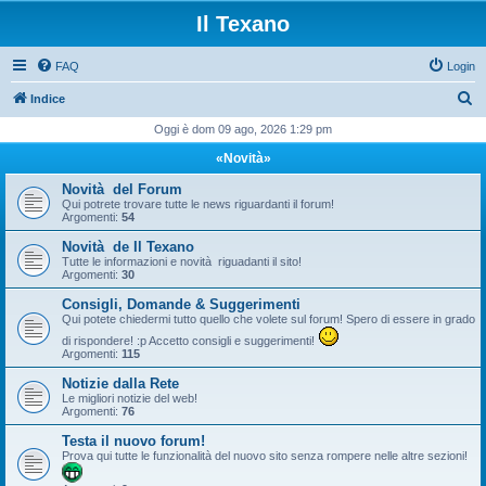
Il Texano
FAQ
Login
C
Indice
e
Oggi è dom 09 ago, 2026 1:29 pm
r
«Novità»
c
Novità del Forum
a
Qui potrete trovare tutte le news riguardanti il forum!
Argomenti:
54
Novità de Il Texano
Tutte le informazioni e novità riguadanti il sito!
Argomenti:
30
Consigli, Domande & Suggerimenti
Qui potete chiedermi tutto quello che volete sul forum! Spero di essere in grado
di rispondere! :p Accetto consigli e suggerimenti!
Argomenti:
115
Notizie dalla Rete
Le migliori notizie del web!
Argomenti:
76
Testa il nuovo forum!
Prova qui tutte le funzionalità del nuovo sito senza rompere nelle altre sezioni!