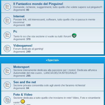
Il Fantastico mondo del Pinguino!
Domande, richieste, suggerimenti, tutto quello che volete sapere sul pinguino!!!
Argomenti:
80
Internet
Postate link, siti interessanti, software, tutto quello che vi passa in mente
insomma!
Argomenti:
188
Pc
Tanto lo so che sta sezione ci vuole su tutti i forum!
Argomenti:
370
Videogames!
Forum dedicato al gaming!
Argomenti:
249
«Special»
Motorsport
Sezione interamente dedicata alla passione per i motori. Dedicata all'unica
Automobile del mio cuore.. LANCIA DELTA INTEGRALE!
Argomenti:
295
Sex and the net
Sezione privata consentita solo agli utenti che faranno richiesta!
Argomenti:
84
Foto & Video
Sezione dedicata a tutto quello che troviamo in rete! Video, Foto e stramberie
varie!