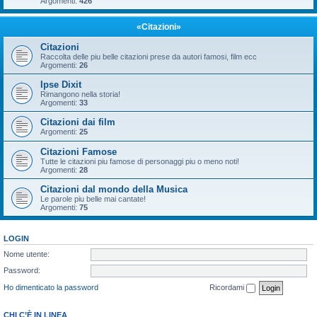
Argomenti:
426
«Citazioni»
Citazioni
Raccolta delle piu belle citazioni prese da autori famosi, film ecc
Argomenti:
26
Ipse Dixit
Rimangono nella storia!
Argomenti:
33
Citazioni dai film
Argomenti:
25
Citazioni Famose
Tutte le citazioni piu famose di personaggi piu o meno noti!
Argomenti:
28
Citazioni dal mondo della Musica
Le parole piu belle mai cantate!
Argomenti:
75
LOGIN
Nome utente:
Password:
Ho dimenticato la password
Ricordami
CHI C’È IN LINEA