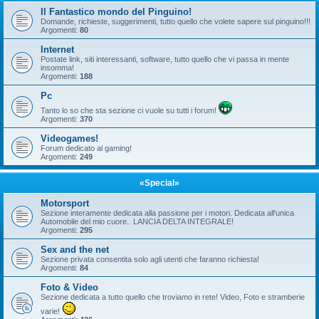
Il Fantastico mondo del Pinguino!
Domande, richieste, suggerimenti, tutto quello che volete sapere sul pinguino!!!
Argomenti:
80
Internet
Postate link, siti interessanti, software, tutto quello che vi passa in mente
insomma!
Argomenti:
188
Pc
Tanto lo so che sta sezione ci vuole su tutti i forum!
Argomenti:
370
Videogames!
Forum dedicato al gaming!
Argomenti:
249
«Special»
Motorsport
Sezione interamente dedicata alla passione per i motori. Dedicata all'unica
Automobile del mio cuore.. LANCIA DELTA INTEGRALE!
Argomenti:
295
Sex and the net
Sezione privata consentita solo agli utenti che faranno richiesta!
Argomenti:
84
Foto & Video
Sezione dedicata a tutto quello che troviamo in rete! Video, Foto e stramberie
varie!