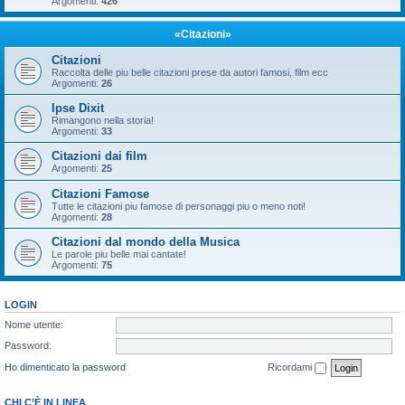
Argomenti:
426
«Citazioni»
Citazioni
Raccolta delle piu belle citazioni prese da autori famosi, film ecc
Argomenti:
26
Ipse Dixit
Rimangono nella storia!
Argomenti:
33
Citazioni dai film
Argomenti:
25
Citazioni Famose
Tutte le citazioni piu famose di personaggi piu o meno noti!
Argomenti:
28
Citazioni dal mondo della Musica
Le parole piu belle mai cantate!
Argomenti:
75
LOGIN
Nome utente:
Password:
Ho dimenticato la password
Ricordami
CHI C’È IN LINEA