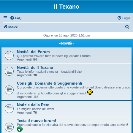
Il Texano
FAQ
Login
C
Indice
e
Oggi è lun 10 ago, 2026 1:51 pm
r
«Novità»
c
Novità del Forum
a
Qui potrete trovare tutte le news riguardanti il forum!
Argomenti:
54
Novità de Il Texano
Tutte le informazioni e novità riguadanti il sito!
Argomenti:
30
Consigli, Domande & Suggerimenti
Qui potete chiedermi tutto quello che volete sul forum! Spero di essere in grado
di rispondere! :p Accetto consigli e suggerimenti!
Argomenti:
115
Notizie dalla Rete
Le migliori notizie del web!
Argomenti:
76
Testa il nuovo forum!
Prova qui tutte le funzionalità del nuovo sito senza rompere nelle altre sezioni!