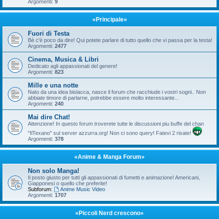
Argomenti:
9
«Principale»
Fuori di Testa
Bè c'è poco da dire! Qui potete parlare di tutto quello che vi passa per la testa!
Argomenti:
2477
Cinema, Musica & Libri
Dedicato agli appassionati del genere!
Argomenti:
823
Mille e una notte
Nato da una idea bislacca, nasce il forum che racchiude i vostri sogni.. Non
abbiate timore di parlarne, potrebbe essere molto interessante...
Argomenti:
240
Mai dire Chat!
Attenzione! In questo forum troverete tutte le discussioni piu buffe del chan
"IlTexano" sul server azzurra.org! Non ci sono query! Fatevi 2 risate!
Argomenti:
378
«Anime & Manga Forum»
Non solo Manga!
Il posto giusto per tutti gli appassionati di fumetti e animazione! Americani,
Giapponesi o quello che preferite!
Subforum:
Anime Music Video
Argomenti:
1707
«Piccoli Nerd crescono»