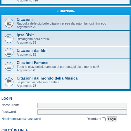
Argomenti:
426
«Citazioni»
Citazioni
Raccolta delle piu belle citazioni prese da autori famosi, film ecc
Argomenti:
26
Ipse Dixit
Rimangono nella storia!
Argomenti:
33
Citazioni dai film
Argomenti:
25
Citazioni Famose
Tutte le citazioni piu famose di personaggi piu o meno noti!
Argomenti:
28
Citazioni dal mondo della Musica
Le parole piu belle mai cantate!
Argomenti:
75
LOGIN
Nome utente:
Password:
Ho dimenticato la password
Ricordami
CHI C’È IN LINEA