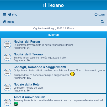
Il Texano
FAQ
Login
C
Indice
e
Oggi è dom 09 ago, 2026 12:15 am
r
«Novità»
c
Novità del Forum
a
Qui potrete trovare tutte le news riguardanti il forum!
Argomenti:
54
Novità de Il Texano
Tutte le informazioni e novità riguadanti il sito!
Argomenti:
30
Consigli, Domande & Suggerimenti
Qui potete chiedermi tutto quello che volete sul forum! Spero di essere in grado
di rispondere! :p Accetto consigli e suggerimenti!
Argomenti:
115
Notizie dalla Rete
Le migliori notizie del web!
Argomenti:
76
Testa il nuovo forum!
Prova qui tutte le funzionalità del nuovo sito senza rompere nelle altre sezioni!