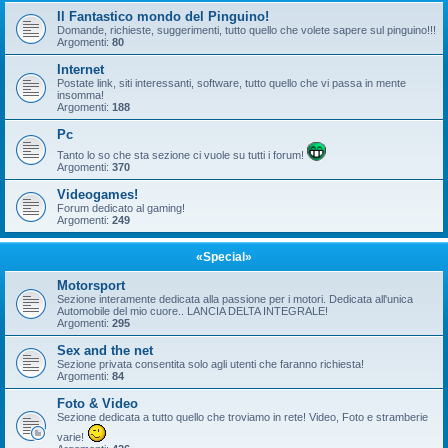
Il Fantastico mondo del Pinguino!
Domande, richieste, suggerimenti, tutto quello che volete sapere sul pinguino!!!
Argomenti:
80
Internet
Postate link, siti interessanti, software, tutto quello che vi passa in mente
insomma!
Argomenti:
188
Pc
Tanto lo so che sta sezione ci vuole su tutti i forum!
Argomenti:
370
Videogames!
Forum dedicato al gaming!
Argomenti:
249
«Special»
Motorsport
Sezione interamente dedicata alla passione per i motori. Dedicata all'unica
Automobile del mio cuore.. LANCIA DELTA INTEGRALE!
Argomenti:
295
Sex and the net
Sezione privata consentita solo agli utenti che faranno richiesta!
Argomenti:
84
Foto & Video
Sezione dedicata a tutto quello che troviamo in rete! Video, Foto e stramberie
varie!