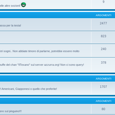
9
lle altre sezioni!
ARGOMENTI
2477
assa per la testa!
823
240
tri sogni.. Non abbiate timore di parlarne, potrebbe essere molto
378
 buffe del chan "IlTexano" sul server azzurra.org! Non ci sono query!
ARGOMENTI
1707
ne! Americani, Giapponesi o quello che preferite!
ARGOMENTI
80
re sul pinguino!!!