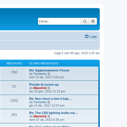
Cerca
Ricerca avanzata
Login
Oggi è sab 08 ago, 2026 2:20 am
MESSAGGI
ULTIMO MESSAGGIO
Re: Aggiornamento Forum
350
V
da
Tormento
e
mer 13 dic, 2017 3:04 pm
d
i
Portale di nuovo up
51
u
V
da
Maverick
l
e
lun 23 gen, 2012 11:13 pm
t
d
i
i
Re: Non riesci a fare il logi…
1502
m
u
V
da
Tormento
o
l
e
gio 14 dic, 2017 12:57 pm
m
t
d
e
i
i
Re: The LED lighting bulbs nd…
s
201
m
u
V
da
Maverick
s
o
l
e
dom 07 ott, 2012 6:35 pm
a
m
t
d
g
e
i
i