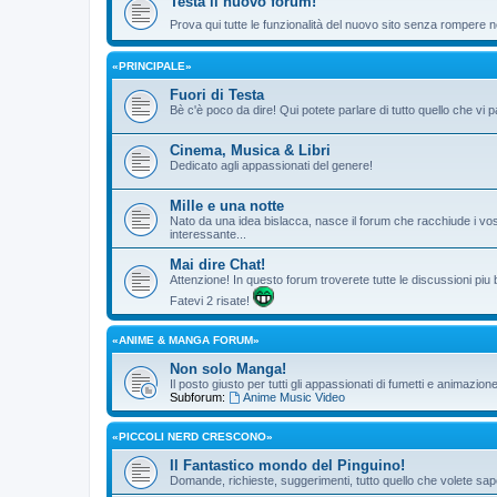
Testa il nuovo forum!
Prova qui tutte le funzionalità del nuovo sito senza rompere ne
«PRINCIPALE»
Fuori di Testa
Bè c'è poco da dire! Qui potete parlare di tutto quello che vi p
Cinema, Musica & Libri
Dedicato agli appassionati del genere!
Mille e una notte
Nato da una idea bislacca, nasce il forum che racchiude i vos
interessante...
Mai dire Chat!
Attenzione! In questo forum troverete tutte le discussioni piu
Fatevi 2 risate!
«ANIME & MANGA FORUM»
Non solo Manga!
Il posto giusto per tutti gli appassionati di fumetti e animazio
Subforum:
Anime Music Video
«PICCOLI NERD CRESCONO»
Il Fantastico mondo del Pinguino!
Domande, richieste, suggerimenti, tutto quello che volete sape