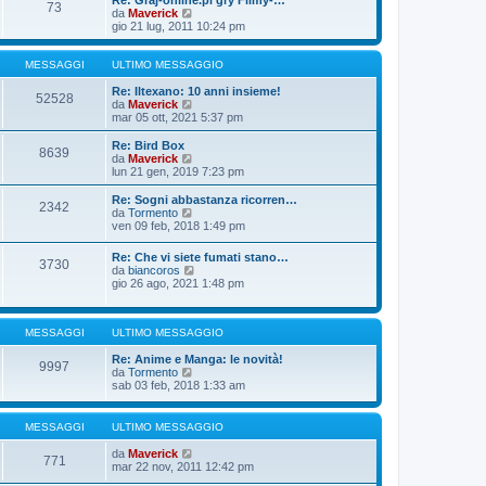
Re: Graj-online.pl gry Filmy-…
g
s
73
m
u
V
da
Maverick
i
s
o
l
e
gio 21 lug, 2011 10:24 pm
o
a
m
t
d
g
e
i
i
g
s
m
u
MESSAGGI
ULTIMO MESSAGGIO
i
s
o
l
o
a
m
t
Re: Iltexano: 10 anni insieme!
52528
g
e
i
V
da
Maverick
g
s
m
e
mar 05 ott, 2021 5:37 pm
i
s
o
d
o
a
m
i
Re: Bird Box
8639
g
e
u
V
da
Maverick
g
s
l
e
lun 21 gen, 2019 7:23 pm
i
s
t
d
o
a
i
i
Re: Sogni abbastanza ricorren…
2342
g
m
u
V
da
Tormento
g
o
l
e
ven 09 feb, 2018 1:49 pm
i
m
t
d
o
e
i
i
Re: Che vi siete fumati stano…
s
m
3730
u
V
da
biancoros
s
o
l
e
gio 26 ago, 2021 1:48 pm
a
m
t
d
g
e
i
i
g
s
m
u
i
s
o
MESSAGGI
ULTIMO MESSAGGIO
l
o
a
m
t
g
e
Re: Anime e Manga: le novità!
i
9997
g
s
V
da
Tormento
m
i
s
e
sab 03 feb, 2018 1:33 am
o
o
a
d
m
g
i
e
g
u
s
MESSAGGI
ULTIMO MESSAGGIO
i
l
s
o
t
a
V
da
Maverick
771
i
g
e
mar 22 nov, 2011 12:42 pm
m
g
d