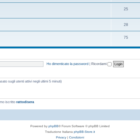
25
28
75
Ho dimenticato la password
|
Ricordami
ato sugli utenti attivi negli ultimi 5 minuti)
imo iscritto
rattodisera
Powered by
phpBB
® Forum Software © phpBB Limited
Traduzione Italiana
phpBB-Store.it
Privacy
|
Condizioni