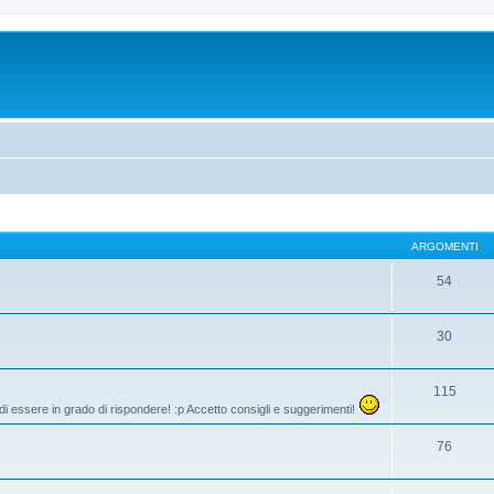
ARGOMENTI
54
30
115
di essere in grado di rispondere! :p Accetto consigli e suggerimenti!
76