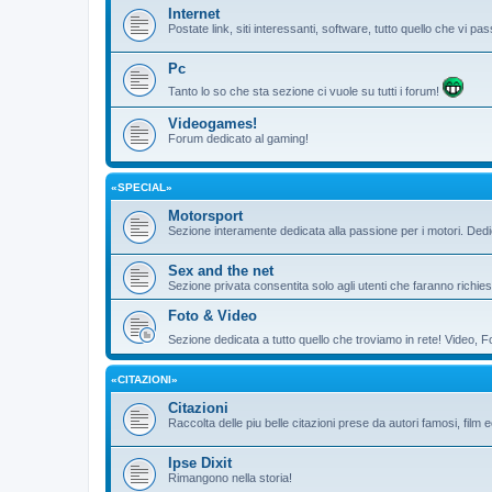
Internet
Postate link, siti interessanti, software, tutto quello che vi 
Pc
Tanto lo so che sta sezione ci vuole su tutti i forum!
Videogames!
Forum dedicato al gaming!
«SPECIAL»
Motorsport
Sezione interamente dedicata alla passione per i motori. De
Sex and the net
Sezione privata consentita solo agli utenti che faranno richies
Foto & Video
Sezione dedicata a tutto quello che troviamo in rete! Video, F
«CITAZIONI»
Citazioni
Raccolta delle piu belle citazioni prese da autori famosi, film 
Ipse Dixit
Rimangono nella storia!