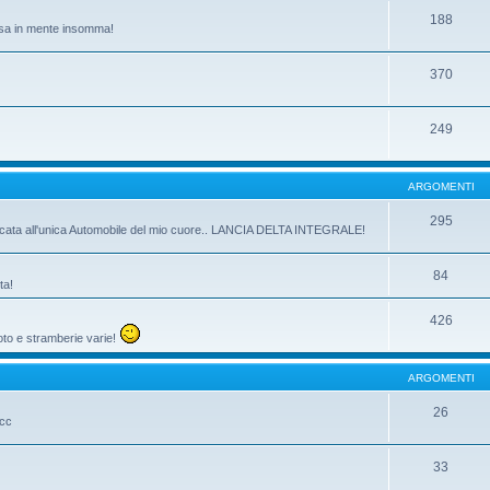
188
passa in mente insomma!
370
249
ARGOMENTI
295
dicata all'unica Automobile del mio cuore.. LANCIA DELTA INTEGRALE!
84
ta!
426
oto e stramberie varie!
ARGOMENTI
26
ecc
33