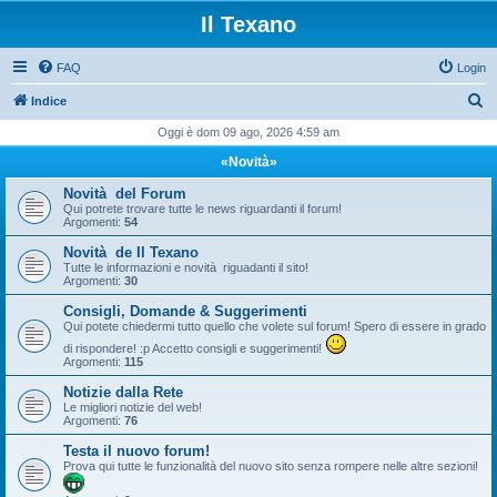
Il Texano
FAQ
Login
C
Indice
e
Oggi è dom 09 ago, 2026 4:59 am
r
«Novità»
c
Novità del Forum
a
Qui potrete trovare tutte le news riguardanti il forum!
Argomenti:
54
Novità de Il Texano
Tutte le informazioni e novità riguadanti il sito!
Argomenti:
30
Consigli, Domande & Suggerimenti
Qui potete chiedermi tutto quello che volete sul forum! Spero di essere in grado
di rispondere! :p Accetto consigli e suggerimenti!
Argomenti:
115
Notizie dalla Rete
Le migliori notizie del web!
Argomenti:
76
Testa il nuovo forum!
Prova qui tutte le funzionalità del nuovo sito senza rompere nelle altre sezioni!