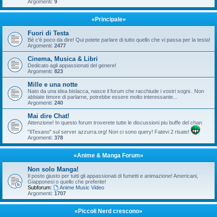
Argomenti:
9
«Principale»
Fuori di Testa
Bè c'è poco da dire! Qui potete parlare di tutto quello che vi passa per la testa!
Argomenti:
2477
Cinema, Musica & Libri
Dedicato agli appassionati del genere!
Argomenti:
823
Mille e una notte
Nato da una idea bislacca, nasce il forum che racchiude i vostri sogni.. Non
abbiate timore di parlarne, potrebbe essere molto interessante...
Argomenti:
240
Mai dire Chat!
Attenzione! In questo forum troverete tutte le discussioni piu buffe del chan
"IlTexano" sul server azzurra.org! Non ci sono query! Fatevi 2 risate!
Argomenti:
378
«Anime & Manga Forum»
Non solo Manga!
Il posto giusto per tutti gli appassionati di fumetti e animazione! Americani,
Giapponesi o quello che preferite!
Subforum:
Anime Music Video
Argomenti:
1707
«Piccoli Nerd crescono»