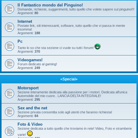
Il Fantastico mondo del Pinguino!
Domande, richieste, suggerimenti, tutto quello che volete sapere sul pinguino!!!
Argomenti:
80
Internet
Postate link, siti interessanti, software, tutto quello che vi passa in mente
insomma!
Argomenti:
188
Pc
Tanto lo so che sta sezione ci vuole su tutti i forum!
Argomenti:
370
Videogames!
Forum dedicato al gaming!
Argomenti:
249
«Special»
Motorsport
Sezione interamente dedicata alla passione per i motori. Dedicata all'unica
Automobile del mio cuore.. LANCIA DELTA INTEGRALE!
Argomenti:
295
Sex and the net
Sezione privata consentita solo agli utenti che faranno richiesta!
Argomenti:
84
Foto & Video
Sezione dedicata a tutto quello che troviamo in rete! Video, Foto e stramberie
varie!