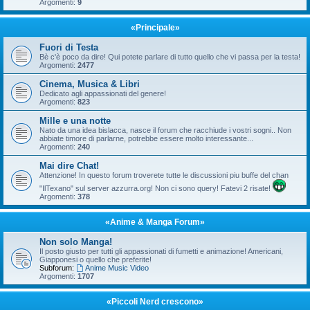
Argomenti:
9
«Principale»
Fuori di Testa
Bè c'è poco da dire! Qui potete parlare di tutto quello che vi passa per la testa!
Argomenti:
2477
Cinema, Musica & Libri
Dedicato agli appassionati del genere!
Argomenti:
823
Mille e una notte
Nato da una idea bislacca, nasce il forum che racchiude i vostri sogni.. Non
abbiate timore di parlarne, potrebbe essere molto interessante...
Argomenti:
240
Mai dire Chat!
Attenzione! In questo forum troverete tutte le discussioni piu buffe del chan
"IlTexano" sul server azzurra.org! Non ci sono query! Fatevi 2 risate!
Argomenti:
378
«Anime & Manga Forum»
Non solo Manga!
Il posto giusto per tutti gli appassionati di fumetti e animazione! Americani,
Giapponesi o quello che preferite!
Subforum:
Anime Music Video
Argomenti:
1707
«Piccoli Nerd crescono»