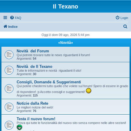
Il Texano
FAQ
Login
C
Indice
e
Oggi è dom 09 ago, 2026 5:44 pm
r
«Novità»
c
Novità del Forum
a
Qui potrete trovare tutte le news riguardanti il forum!
Argomenti:
54
Novità de Il Texano
Tutte le informazioni e novità riguadanti il sito!
Argomenti:
30
Consigli, Domande & Suggerimenti
Qui potete chiedermi tutto quello che volete sul forum! Spero di essere in grado
di rispondere! :p Accetto consigli e suggerimenti!
Argomenti:
115
Notizie dalla Rete
Le migliori notizie del web!
Argomenti:
76
Testa il nuovo forum!
Prova qui tutte le funzionalità del nuovo sito senza rompere nelle altre sezioni!