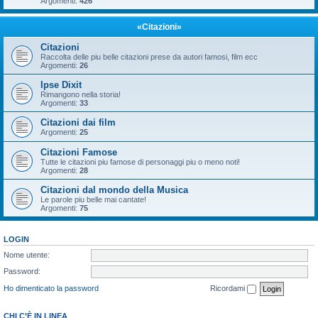
Argomenti:
426
«Citazioni»
Citazioni
Raccolta delle piu belle citazioni prese da autori famosi, film ecc
Argomenti:
26
Ipse Dixit
Rimangono nella storia!
Argomenti:
33
Citazioni dai film
Argomenti:
25
Citazioni Famose
Tutte le citazioni piu famose di personaggi piu o meno noti!
Argomenti:
28
Citazioni dal mondo della Musica
Le parole piu belle mai cantate!
Argomenti:
75
LOGIN
Nome utente:
Password:
Ho dimenticato la password
Ricordami
CHI C’È IN LINEA