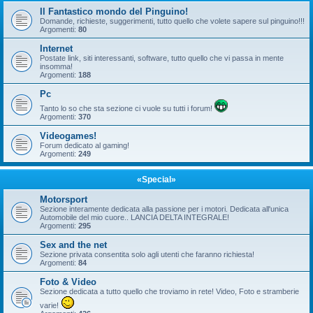
Il Fantastico mondo del Pinguino!
Domande, richieste, suggerimenti, tutto quello che volete sapere sul pinguino!!!
Argomenti:
80
Internet
Postate link, siti interessanti, software, tutto quello che vi passa in mente
insomma!
Argomenti:
188
Pc
Tanto lo so che sta sezione ci vuole su tutti i forum!
Argomenti:
370
Videogames!
Forum dedicato al gaming!
Argomenti:
249
«Special»
Motorsport
Sezione interamente dedicata alla passione per i motori. Dedicata all'unica
Automobile del mio cuore.. LANCIA DELTA INTEGRALE!
Argomenti:
295
Sex and the net
Sezione privata consentita solo agli utenti che faranno richiesta!
Argomenti:
84
Foto & Video
Sezione dedicata a tutto quello che troviamo in rete! Video, Foto e stramberie
varie!