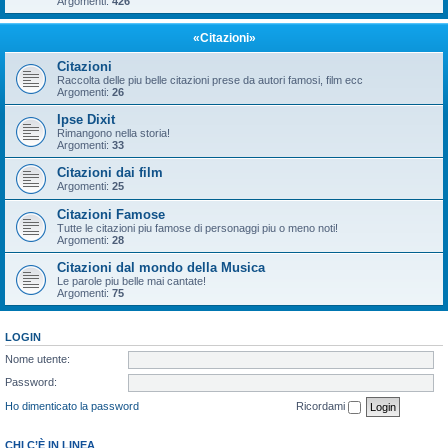
Argomenti:
426
«Citazioni»
Citazioni
Raccolta delle piu belle citazioni prese da autori famosi, film ecc
Argomenti:
26
Ipse Dixit
Rimangono nella storia!
Argomenti:
33
Citazioni dai film
Argomenti:
25
Citazioni Famose
Tutte le citazioni piu famose di personaggi piu o meno noti!
Argomenti:
28
Citazioni dal mondo della Musica
Le parole piu belle mai cantate!
Argomenti:
75
LOGIN
Nome utente:
Password:
Ho dimenticato la password
Ricordami
CHI C’È IN LINEA