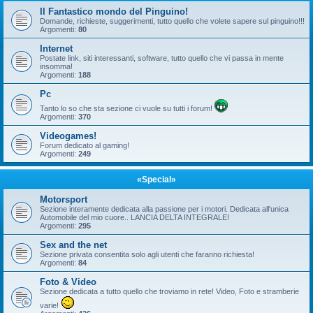
Il Fantastico mondo del Pinguino!
Domande, richieste, suggerimenti, tutto quello che volete sapere sul pinguino!!!
Argomenti:
80
Internet
Postate link, siti interessanti, software, tutto quello che vi passa in mente
insomma!
Argomenti:
188
Pc
Tanto lo so che sta sezione ci vuole su tutti i forum!
Argomenti:
370
Videogames!
Forum dedicato al gaming!
Argomenti:
249
«Special»
Motorsport
Sezione interamente dedicata alla passione per i motori. Dedicata all'unica
Automobile del mio cuore.. LANCIA DELTA INTEGRALE!
Argomenti:
295
Sex and the net
Sezione privata consentita solo agli utenti che faranno richiesta!
Argomenti:
84
Foto & Video
Sezione dedicata a tutto quello che troviamo in rete! Video, Foto e stramberie
varie!