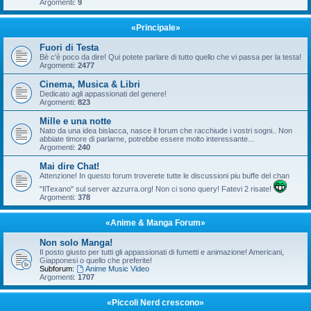
Argomenti:
9
«Principale»
Fuori di Testa
Bè c'è poco da dire! Qui potete parlare di tutto quello che vi passa per la testa!
Argomenti:
2477
Cinema, Musica & Libri
Dedicato agli appassionati del genere!
Argomenti:
823
Mille e una notte
Nato da una idea bislacca, nasce il forum che racchiude i vostri sogni.. Non
abbiate timore di parlarne, potrebbe essere molto interessante...
Argomenti:
240
Mai dire Chat!
Attenzione! In questo forum troverete tutte le discussioni piu buffe del chan
"IlTexano" sul server azzurra.org! Non ci sono query! Fatevi 2 risate!
Argomenti:
378
«Anime & Manga Forum»
Non solo Manga!
Il posto giusto per tutti gli appassionati di fumetti e animazione! Americani,
Giapponesi o quello che preferite!
Subforum:
Anime Music Video
Argomenti:
1707
«Piccoli Nerd crescono»