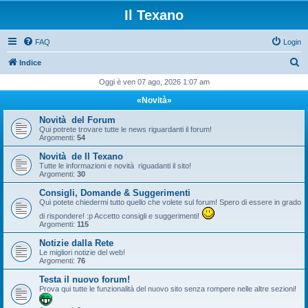
Il Texano
FAQ
Login
C
Indice
e
Oggi è ven 07 ago, 2026 1:07 am
r
«Novità»
c
Novità del Forum
a
Qui potrete trovare tutte le news riguardanti il forum!
Argomenti:
54
Novità de Il Texano
Tutte le informazioni e novità riguadanti il sito!
Argomenti:
30
Consigli, Domande & Suggerimenti
Qui potete chiedermi tutto quello che volete sul forum! Spero di essere in grado
di rispondere! :p Accetto consigli e suggerimenti!
Argomenti:
115
Notizie dalla Rete
Le migliori notizie del web!
Argomenti:
76
Testa il nuovo forum!
Prova qui tutte le funzionalità del nuovo sito senza rompere nelle altre sezioni!