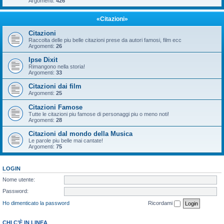
Argomenti:
426
«Citazioni»
Citazioni
Raccolta delle piu belle citazioni prese da autori famosi, film ecc
Argomenti:
26
Ipse Dixit
Rimangono nella storia!
Argomenti:
33
Citazioni dai film
Argomenti:
25
Citazioni Famose
Tutte le citazioni piu famose di personaggi piu o meno noti!
Argomenti:
28
Citazioni dal mondo della Musica
Le parole piu belle mai cantate!
Argomenti:
75
LOGIN
Nome utente:
Password:
Ho dimenticato la password
Ricordami
CHI C’È IN LINEA