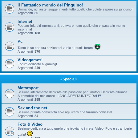
Il Fantastico mondo del Pinguino!
Domande, richieste, suggerimenti, tutto quello che volete sapere sul pinguino!!!
Argomenti:
80
Internet
Postate link, siti interessanti, software, tutto quello che vi passa in mente
insomma!
Argomenti:
188
Pc
Tanto lo so che sta sezione ci vuole su tutti i forum!
Argomenti:
370
Videogames!
Forum dedicato al gaming!
Argomenti:
249
«Special»
Motorsport
Sezione interamente dedicata alla passione per i motori. Dedicata all'unica
Automobile del mio cuore.. LANCIA DELTA INTEGRALE!
Argomenti:
295
Sex and the net
Sezione privata consentita solo agli utenti che faranno richiesta!
Argomenti:
84
Foto & Video
Sezione dedicata a tutto quello che troviamo in rete! Video, Foto e stramberie
varie!