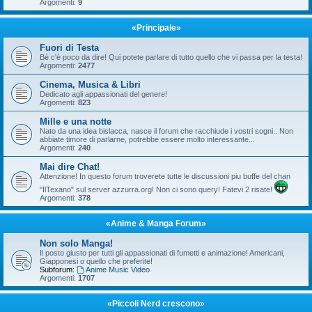
Argomenti:
9
«Principale»
Fuori di Testa
Bè c'è poco da dire! Qui potete parlare di tutto quello che vi passa per la testa!
Argomenti:
2477
Cinema, Musica & Libri
Dedicato agli appassionati del genere!
Argomenti:
823
Mille e una notte
Nato da una idea bislacca, nasce il forum che racchiude i vostri sogni.. Non
abbiate timore di parlarne, potrebbe essere molto interessante...
Argomenti:
240
Mai dire Chat!
Attenzione! In questo forum troverete tutte le discussioni piu buffe del chan
"IlTexano" sul server azzurra.org! Non ci sono query! Fatevi 2 risate!
Argomenti:
378
«Anime & Manga Forum»
Non solo Manga!
Il posto giusto per tutti gli appassionati di fumetti e animazione! Americani,
Giapponesi o quello che preferite!
Subforum:
Anime Music Video
Argomenti:
1707
«Piccoli Nerd crescono»