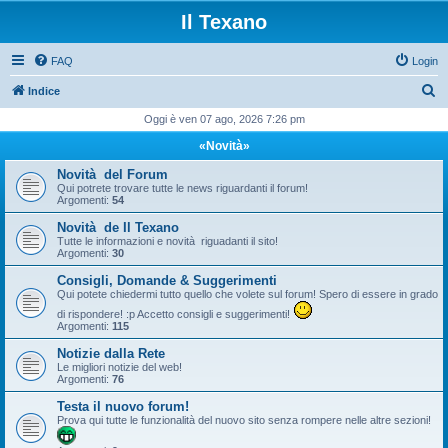
Il Texano
FAQ
Login
C
Indice
e
Oggi è ven 07 ago, 2026 7:26 pm
r
«Novità»
c
Novità del Forum
a
Qui potrete trovare tutte le news riguardanti il forum!
Argomenti:
54
Novità de Il Texano
Tutte le informazioni e novità riguadanti il sito!
Argomenti:
30
Consigli, Domande & Suggerimenti
Qui potete chiedermi tutto quello che volete sul forum! Spero di essere in grado
di rispondere! :p Accetto consigli e suggerimenti!
Argomenti:
115
Notizie dalla Rete
Le migliori notizie del web!
Argomenti:
76
Testa il nuovo forum!
Prova qui tutte le funzionalità del nuovo sito senza rompere nelle altre sezioni!