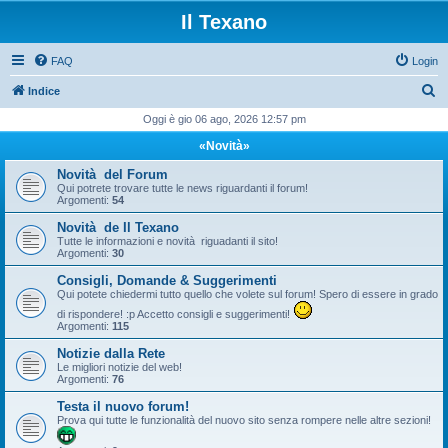
Il Texano
FAQ
Login
C
Indice
e
Oggi è gio 06 ago, 2026 12:57 pm
r
«Novità»
c
Novità del Forum
a
Qui potrete trovare tutte le news riguardanti il forum!
Argomenti:
54
Novità de Il Texano
Tutte le informazioni e novità riguadanti il sito!
Argomenti:
30
Consigli, Domande & Suggerimenti
Qui potete chiedermi tutto quello che volete sul forum! Spero di essere in grado
di rispondere! :p Accetto consigli e suggerimenti!
Argomenti:
115
Notizie dalla Rete
Le migliori notizie del web!
Argomenti:
76
Testa il nuovo forum!
Prova qui tutte le funzionalità del nuovo sito senza rompere nelle altre sezioni!