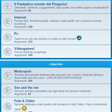
Il Fantastico mondo del Pinguino!
Domande, richieste, suggerimenti, tutto quello che volete sapere sul pinguino!!!
Argomenti:
80
Internet
Postate link, siti interessanti, software, tutto quello che vi passa in mente
insomma!
Argomenti:
188
Pc
Tanto lo so che sta sezione ci vuole su tutti i forum!
Argomenti:
370
Videogames!
Forum dedicato al gaming!
Argomenti:
249
«Special»
Motorsport
Sezione interamente dedicata alla passione per i motori. Dedicata all'unica
Automobile del mio cuore.. LANCIA DELTA INTEGRALE!
Argomenti:
295
Sex and the net
Sezione privata consentita solo agli utenti che faranno richiesta!
Argomenti:
84
Foto & Video
Sezione dedicata a tutto quello che troviamo in rete! Video, Foto e stramberie
varie!