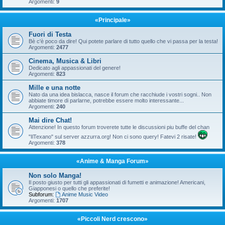
Argomenti:
9
«Principale»
Fuori di Testa
Bè c'è poco da dire! Qui potete parlare di tutto quello che vi passa per la testa!
Argomenti:
2477
Cinema, Musica & Libri
Dedicato agli appassionati del genere!
Argomenti:
823
Mille e una notte
Nato da una idea bislacca, nasce il forum che racchiude i vostri sogni.. Non
abbiate timore di parlarne, potrebbe essere molto interessante...
Argomenti:
240
Mai dire Chat!
Attenzione! In questo forum troverete tutte le discussioni piu buffe del chan
"IlTexano" sul server azzurra.org! Non ci sono query! Fatevi 2 risate!
Argomenti:
378
«Anime & Manga Forum»
Non solo Manga!
Il posto giusto per tutti gli appassionati di fumetti e animazione! Americani,
Giapponesi o quello che preferite!
Subforum:
Anime Music Video
Argomenti:
1707
«Piccoli Nerd crescono»