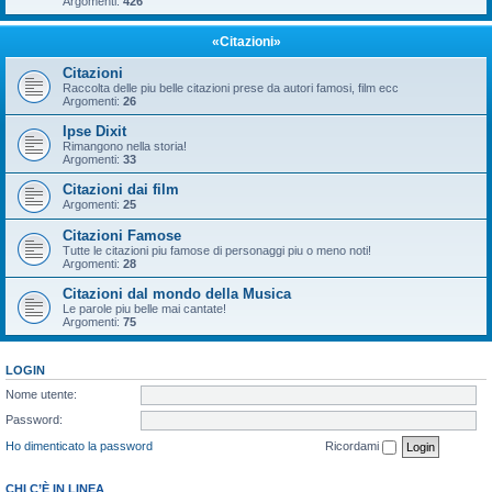
Argomenti:
426
«Citazioni»
Citazioni
Raccolta delle piu belle citazioni prese da autori famosi, film ecc
Argomenti:
26
Ipse Dixit
Rimangono nella storia!
Argomenti:
33
Citazioni dai film
Argomenti:
25
Citazioni Famose
Tutte le citazioni piu famose di personaggi piu o meno noti!
Argomenti:
28
Citazioni dal mondo della Musica
Le parole piu belle mai cantate!
Argomenti:
75
LOGIN
Nome utente:
Password:
Ho dimenticato la password
Ricordami
CHI C’È IN LINEA